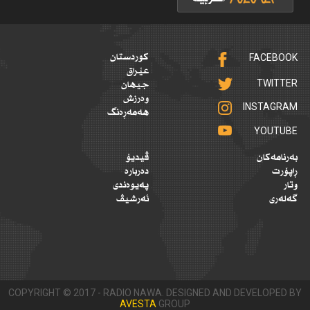
FACEBOOK
کوردستان
عێراق
TWITTER
جیهان
وەرزش
INSTAGRAM
هەمەڕەنگ
YOUTUBE
بەرنامەکان
ڤیدیۆ
ڕاپۆرت
دەربارە
وتار
پەیوەندی
گەلەری
ئەرشیڤ
COPYRIGHT © 2017 - RADIO NAWA. DESIGNED AND DEVELOPED BY
AVESTA
GROUP