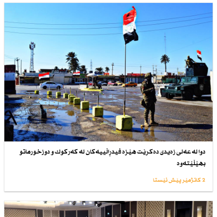
دوا لە عەلی زەیدی دەكرێت هێزە فیدڕاڵییەكان لە كەركوك و دوزخورماتو
بهێڵێتەوە
2 کاتژمێر پێش ئێستا