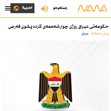
العربية
ڕاستەوخۆ
حكومەتی عیراق رۆژی چوارشەممەی كردە پشوی فەرمی
پێش 4 هەفتە
عێراق