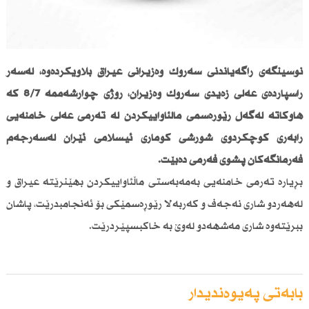
نوسینگەی راگەیاندنی سەرۆك وەزیرانی عیراق بڵاویكردەوە، لەسەر
راسپاردەی عەلی زەیدی سەرۆك وەزیران، رۆژی چوارشەممە 8/7 كە
هاوكاتە لەگەڵ رێوڕەسمی ماڵئاواییكردن لە تەرمی عەلی خامنەیی
رابەری كۆچكردوی شۆڕشی كۆماری ئیسلامی ئێران لەسەرجەم
فەرمانگەكان پشوی فەرمی دەبێت.
بڕیارە تەرمی خامنەیی بەمەبەستی ماڵئاواییكردن بهێنرێتە عیراق و
لەهەردو شاری نەجەف و كەربەلا رێوڕەسمێكی بۆ ئەنجامبدرێت، پاشان
ببرێتەوە شاری مەشهەدو لەوێ بە خاكبسپێردرێت.
بابەتی پەیوەندیدار