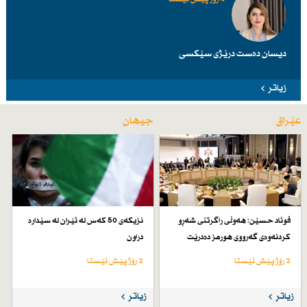
دیسان دەست درێژی سێكسی
زیاتر
عێراق
جیهان
فوئاد حسێن: هەوڵی راگرتنی شەڕو
نزیكەی 50 كەس لە ئێران لە سێدارە
كردنەوەی گەرووی هورمز دەدرێت
دراون
2 رۆژ پێش ئێستا
2 رۆژ پێش ئێستا
زیاتر
زیاتر