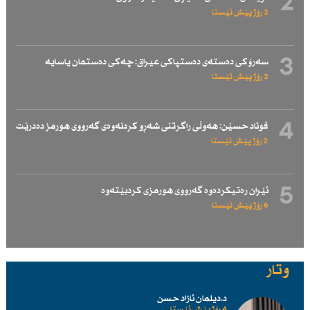
2
2 رۆژ پێش ئێستا
3
سەرۆكی دەستەی دەستپاكی عیراق: چەكی دەستمان یاسایە
2 رۆژ پێش ئێستا
4
فوئاد حسێن: هەوڵی راگرتنی شەڕو كردنەوەی گەرووی هورمز دەدرێت
2 رۆژ پێش ئێستا
5
ئێران رەتیكردەوە گەرووی هورمزی كردبێتەوە
6 رۆژ پێش ئێستا
وتار
د.دیلمان ئازاد حسن
4 رۆژ پێش ئێستا