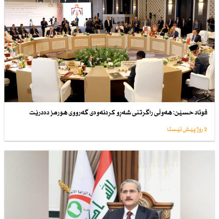
فوئاد حسێن: هەوڵی راگرتنی شەڕو كردنەوەی گەرووی هورمز دەدرێت
2 رۆژ پێش ئێستا