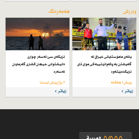
وەرزش
هەمەڕەنگ
یانەی مامۆستایانی عیراق لە
نزیكەی سێ لەسەر چواری
گەیشتن بە پاڵەوانێتییەكی موای تای
دانیشتوانی جیهان فشاری گەرمایان
نزیكدەبێتەوە
لەسەرە
پێش 1 هەفتە
7 رۆژ پێش ئێستا
زیاتر
زیاتر