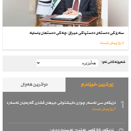
سەرۆكی دەستەی دەستپاكی عیراق: چەكی دەستمان یاسایە
2 رۆژ پێش ئێستا
شەپۆلەکانی نەوا
زۆرترین خوێندراو
دواترین هەواڵ
1
نزیكەی سێ لەسەر چواری دانیشتوانی جیهان فشاری گەرمایان لەسەرە
7 رۆژ پێش ئێستا
نزیكەی 50 كەس لە ئێران لە سێدارە دراون