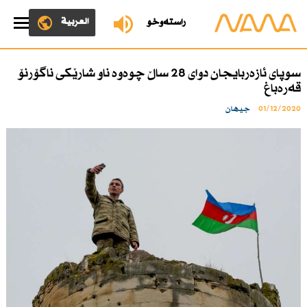
العربية
ڕاستەوخۆ
سوپای ئازەربایجان دوای 28 ساڵ چوەوە ناو شارێكی ناگۆرنۆ
قەرەباغ
01/12/2020
جیهان