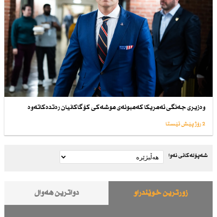
وەزیری جەنگی ئەمریكا كەمبونەی موشەكی كۆگاكانیان رەتدەكاتەوە
2 رۆژ پێش ئێستا
شەپۆلەکانی نەوا
زۆرترین خوێندراو
دواترین هەواڵ