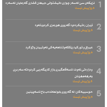
1
نزیكەی سێ لەسەر چواری دانیشتوانی جیهان فشاری گەرمایان لەسەرە
6 رۆژ پێش ئێستا
2
ئێران رەتیكردەوە گەرووی هورمزی كردبێتەوە
5 رۆژ پێش ئێستا
3
عیراق و توركیا رێككەوتننامەیەكی نەوتییان واژۆكرد
6 رۆژ پێش ئێستا
4
وەزارەتی نەوت: ناسەقامگیری بازاڕ كاریگەریی كردوەتە سەر بڕی
بەرهەمهێنان
5 رۆژ پێش ئێستا
5
حوسییەكان: لە گەرووی بابولمەندەب باج ناسەپێنین
6 رۆژ پێش ئێستا