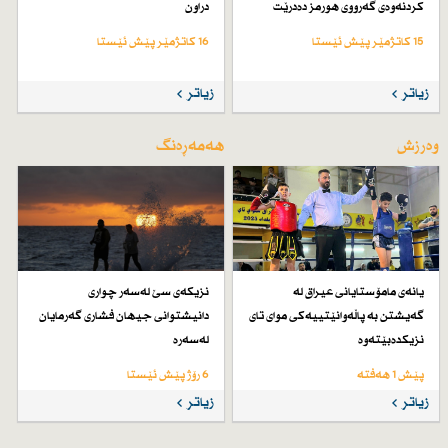
كردنەوەی گەرووی هورمز دەدرێت
دراون
15 کاتژمێر پێش ئێستا
16 کاتژمێر پێش ئێستا
زیاتر
زیاتر
وەرزش
هەمەڕەنگ
یانەی مامۆستایانی عیراق لە
نزیكەی سێ لەسەر چواری
گەیشتن بە پاڵەوانێتییەكی موای تای
دانیشتوانی جیهان فشاری گەرمایان
نزیكدەبێتەوە
لەسەرە
پێش 1 هەفتە
6 رۆژ پێش ئێستا
زیاتر
زیاتر