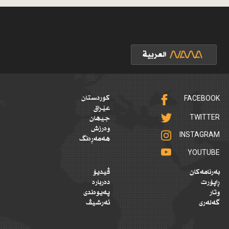
FACEBOOK
کوردستان
عێراق
TWITTER
جیهان
وەرزش
INSTAGRAM
هەمەڕەنگ
YOUTUBE
بەرنامەکان
ڤیدیۆ
ڕاپۆرت
دەربارە
وتار
پەیوەندی
گەلەری
ئەرشیڤ