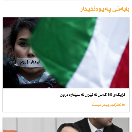
بابەتی پەیوەندیدار
نزیكەی 50 كەس لە ئێران لە سێدارە دراون
16 کاتژمێر پێش ئێستا