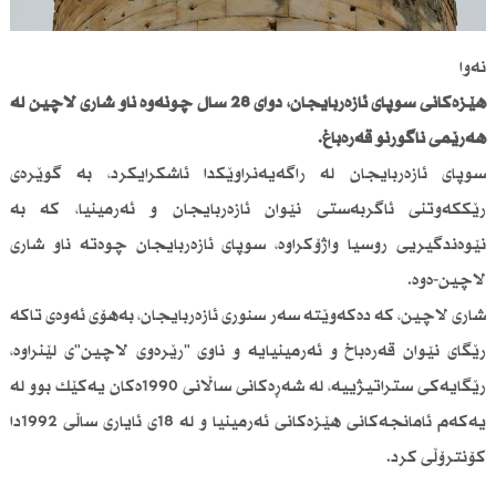
نەوا
هێزەكانی سوپای ئازەربایجان، دوای 28 ساڵ چونەوە ناو شاری لاچین لە
هەرێمی ناگۆرنۆ قەرەباغ.
سوپای ئازەربایجان لە راگەیەنراوێكدا ئاشكرایكرد، بە گوێرەی
رێككەوتنی ئاگربەستی نێوان ئازەربایجان و ئەرمینیا، كە بە
نێوەندگیریی روسیا واژۆكراوە، سوپای ئازەربایجان چوەتە ناو شاری
لاچین-ەوە.
شاری لاچین، كە دەكەوێتە سەر سنوری ئازەربایجان، بەهۆی ئەوەی تاكە
رێگای نێوان قەرەباخ و ئەرمینیایە و ناوی "رێرەوی لاچین"ی لێنراوە،
رێگایەكی ستراتیژییە، لە شەڕەكانی ساڵانی 1990ەكان یەكێك بوو لە
یەكەم ئامانجەكانی هێزەكانی ئەرمینیا و لە 18ی ئایاری ساڵی 1992دا
كۆنترۆڵی كرد.