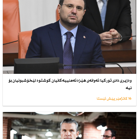
وەزیری دادی توركیا: ئەوانەی هێزە ئەمنییەكانیان كوشتوە لێخۆشبونیان بۆ
نیە
16 کاتژمێر پێش ئێستا