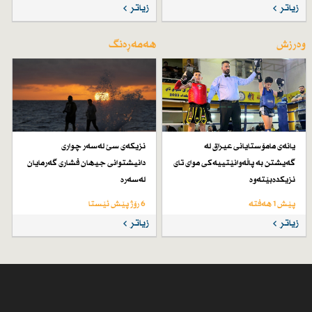
زیاتر
زیاتر
وەرزش
هەمەڕەنگ
یانەی مامۆستایانی عیراق لە
نزیكەی سێ لەسەر چواری
گەیشتن بە پاڵەوانێتییەكی موای تای
دانیشتوانی جیهان فشاری گەرمایان
نزیكدەبێتەوە
لەسەرە
پێش 1 هەفتە
6 رۆژ پێش ئێستا
زیاتر
زیاتر