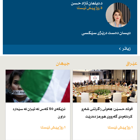
د.دیلمان ئازاد حسن
3 رۆژ پێش ئێستا
دیسان دەست درێژی سێكسی
زیاتر
عێراق
جیهان
فوئاد حسێن: هەوڵی راگرتنی شەڕو
نزیكەی 50 كەس لە ئێران لە سێدارە
كردنەوەی گەرووی هورمز دەدرێت
دراون
1 رۆژ پێش ئێستا
1 رۆژ پێش ئێستا