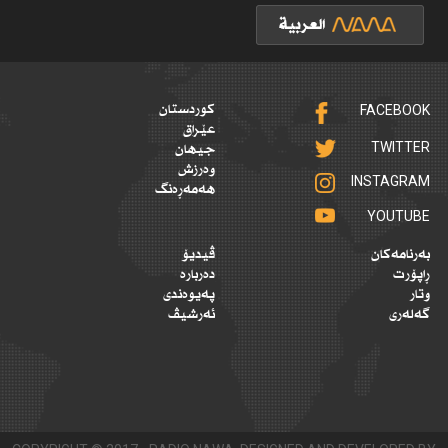
FACEBOOK
کوردستان
عێراق
TWITTER
جیهان
وەرزش
INSTAGRAM
هەمەڕەنگ
YOUTUBE
بەرنامەکان
ڤیدیۆ
ڕاپۆرت
دەربارە
وتار
پەیوەندی
گەلەری
ئەرشیڤ