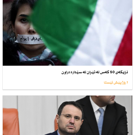
نزیكەی 50 كەس لە ئێران لە سێدارە دراون
1 رۆژ پێش ئێستا