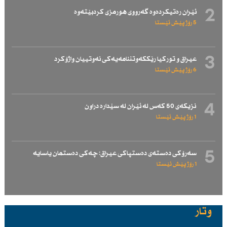
2
ئێران رەتیكردەوە گەرووی هورمزی كردبێتەوە
5 رۆژ پێش ئێستا
3
عیراق و توركیا رێككەوتننامەیەكی نەوتییان واژۆكرد
6 رۆژ پێش ئێستا
4
نزیكەی 50 كەس لە ئێران لە سێدارە دراون
1 رۆژ پێش ئێستا
5
سەرۆكی دەستەی دەستپاكی عیراق: چەكی دەستمان یاسایە
1 رۆژ پێش ئێستا
وتار