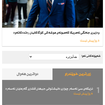
وەزیری جەنگی ئەمریكا كەمبونەی موشەكی كۆگاكانیان رەتدەكاتەوە
2 رۆژ پێش ئێستا
شەپۆلەکانی نەوا
زۆرترین خوێندراو
دواترین هەواڵ
1
نزیكەی سێ لەسەر چواری دانیشتوانی جیهان فشاری گەرمایان لەسەرە
6 رۆژ پێش ئێستا