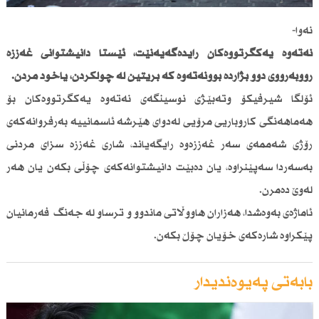
نەوا-
نەتەوە یەكگرتووەكان رایدەگەیەنێت، ئێستا دانیشتوانی غەززە
رووبەڕووی دوو بژاردە بوونەتەوە كە بریتین لە چۆڵكردن، یاخود مردن.
ئۆلگا شیرفیكۆ وتەبێژی نوسینگەی نەتەوە یەكگرتووەكان بۆ
هەماهەنگی كاروباریی مرۆیی لەدوای هێرشە ئاسمانییە بەرفروانەكەی
رۆژی شەممەی سەر غەززەوە رایگەیاند، شاری غەززە سزای مردنی
بەسەردا سەپێنراوە، یان دەبێت دانیشتوانەكەی چۆڵی بكەن یان هەر
لەوێ دەمرن.
ئاماژەی بەوەشدا، هەزاران هاووڵاتی ماندوو و ترساو لە جەنگ فەرمانیان
پێكراوە شارەكەی خۆیان چۆڵ بكەن.
بابەتی پەیوەندیدار