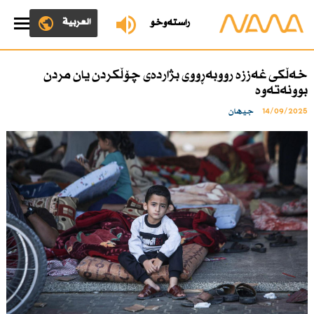
العربية
ڕاستەوخۆ
خەڵكی غەززە رووبەڕووی بژاردەی چۆڵكردن یان مردن
بوونەتەوە
14/09/2025
جیهان