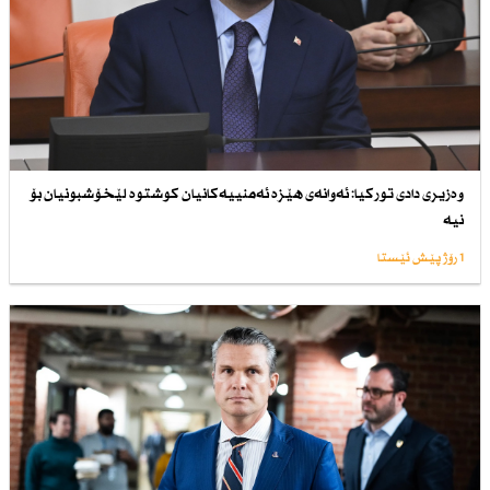
وەزیری دادی توركیا: ئەوانەی هێزە ئەمنییەكانیان كوشتوە لێخۆشبونیان بۆ
نیە
1 رۆژ پێش ئێستا