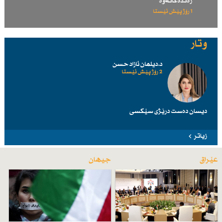
رەتدەكاتەوە
1 رۆژ پێش ئێستا
وتار
د.دیلمان ئازاد حسن
2 رۆژ پێش ئێستا
دیسان دەست درێژی سێكسی
زیاتر
عێراق
جیهان