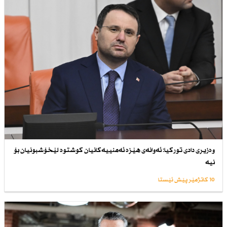
وەزیری دادی توركیا: ئەوانەی هێزە ئەمنییەكانیان كوشتوە لێخۆشبونیان بۆ
نیە
10 کاتژمێر پێش ئێستا