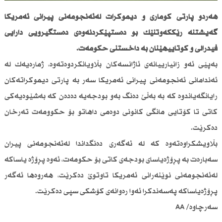
هەردو پارتی كۆماری و دیموكرات لەئەنجومەنی پیرانی ئەمریكا
گەیشتنە رێككەوتنێك بۆ دەستپێكردنەوەی دەستگیرۆیی دارایی
فیدراڵی و كۆتاییهێنان بە داخستنی حكومەت.
بەپێی ئەو زانیارییانەی ئاژانسەكان بڵاویانكردوەتەوە، ژمارەیەك لە
ئەندامانی ئەنجومەنی پیرانی ئەمریكا سەر بە پارتی دیموكراتەكان
رایانگەیاندوە كە بە بەڵێ دەنگ بەو بودجەیە دەدەن كە بەشێوەیەكی
كاتی تا كۆتایی مانگی كانونی دوەمی داهاتو بۆ حكوومەت تەرخان
دەكرێت.
بڵاویشكراوەتەوە كە لە ئەگەری دەنگداندا لەئەنجومەنی پیران
سەبارەت بە پڕۆژەیاسای بودجەی كاتی بۆ حكومەت، ئەوە پڕۆژە یاساكە
لەئەنجومەنی نوێنەرانی ئەمریكا تاوتوێ دەكرێت، هەروەها ئەگەر
پڕۆژەیاساكە پەسەندكرا ئەوا رەوانەی كۆشكی سپی دەكرێت.
سەرچاوە/ AA