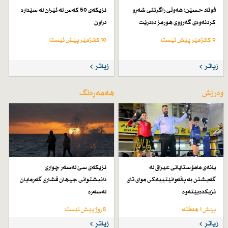
فوئاد حسێن: هەوڵی راگرتنی شەڕو
نزیكەی 50 كەس لە ئێران لە سێدارە
كردنەوەی گەرووی هورمز دەدرێت
دراون
9 کاتژمێر پێش ئێستا
10 کاتژمێر پێش ئێستا
زیاتر
زیاتر
وەرزش
هەمەڕەنگ
یانەی مامۆستایانی عیراق لە
نزیكەی سێ لەسەر چواری
گەیشتن بە پاڵەوانێتییەكی موای تای
دانیشتوانی جیهان فشاری گەرمایان
نزیكدەبێتەوە
لەسەرە
پێش 1 هەفتە
5 رۆژ پێش ئێستا
زیاتر
زیاتر