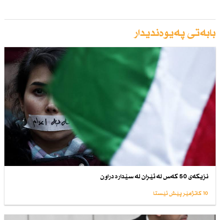
بابەتی پەیوەندیدار
نزیكەی 50 كەس لە ئێران لە سێدارە دراون
10 کاتژمێر پێش ئێستا