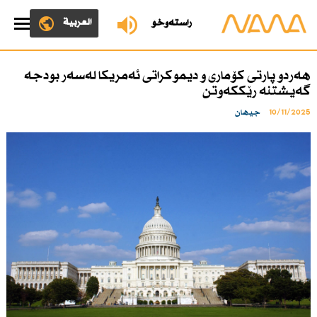
العربية
ڕاستەوخۆ
هەردو پارتی كۆماری و دیموكراتی ئەمریكا لەسەر بودجە
گەیشتنە رێككەوتن
10/11/2025
جیهان