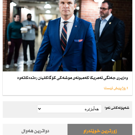
وەزیری جەنگی ئەمریكا كەمبونەی موشەكی كۆگاكانیان رەتدەكاتەوە
1 رۆژ پێش ئێستا
شەپۆلەکانی نەوا
زۆرترین خوێندراو
دواترین هەواڵ