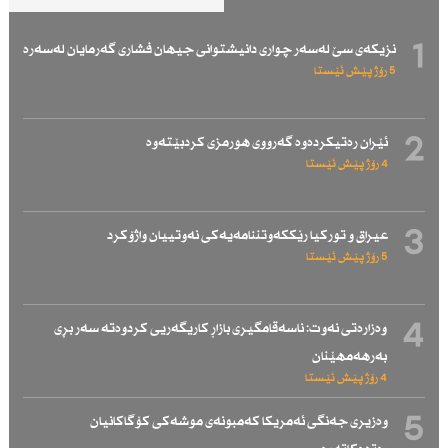
1
نزیكەی سێ لەسەر چواری دانیشتوانی جیهان فشاری گەرمایان لەسەرە
5 رۆژ پێش ئێستا
2
ئێران رەتیكردەوە گەرووی هورمزی كردبێتەوە
4 رۆژ پێش ئێستا
3
عیراق و توركیا رێككەوتننامەیەكی نەوتییان واژۆكرد
5 رۆژ پێش ئێستا
4
وەزارەتی نەوت: ناسەقامگیری بازاڕ كاریگەریی كردوەتە سەر بڕی
بەرهەمهێنان
4 رۆژ پێش ئێستا
5
وەزیری جەنگی ئەمریكا كەمبونەی موشەكی كۆگاكانیان