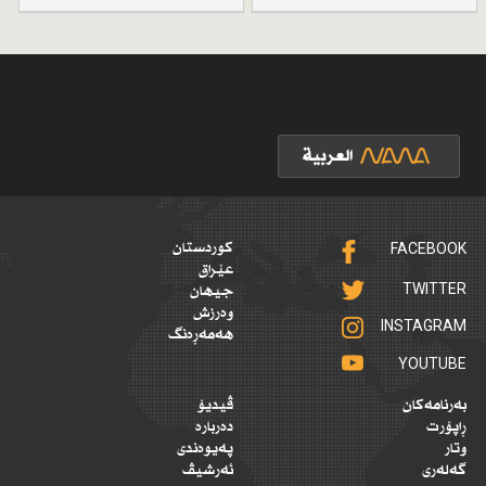
FACEBOOK
کوردستان
عێراق
TWITTER
جیهان
وەرزش
INSTAGRAM
هەمەڕەنگ
YOUTUBE
بەرنامەکان
ڤیدیۆ
ڕاپۆرت
دەربارە
وتار
پەیوەندی
گەلەری
ئەرشیڤ