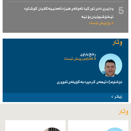
5
وەزیری دادی توركیا: ئەوانەی هێزە ئەمنییەكانیان كوشتوە
لێخۆشبونیان بۆ نیە
2 رۆژ پێش ئێستا
وتار
ڕەنج باراوی
4 کاتژمێر پێش ئێستا
دۆشاومژە ئێمەی کردووە بەکۆیلەی ئابووری
زیاتر
وتار