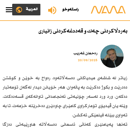
العربية
ڕاستەوخۆ
بەرەڵاكردنی چەك و قەدەغەكردنی زانیاری
رەحمان غەریب
20/09/2025
زیاتر لە شاشەی میدیاكانی دەسەڵاتەوە، رەواج بە خوێن و كوشتن
دەدرێت و بكوژ دەكرێت بە پاڵەوان، هەر خۆیانن دیدار لەگەڵ تۆمەتبار
دەكەن، ورد ورد لەسەر چۆنیەتی ئەنجامدانی تاوانەكەی قسەدەكات،
وێنە یان ڤیدیۆی تۆماركراوی كامێرای چاودێری دەخرێتە خزمەت، تا بە
تەواوی ببێتە فیلمێكی ئەكشن.
تەنها پەیامنێری كەناڵی ئاسمانی دەسەڵاتە هاوڕێیەتی دەزگا