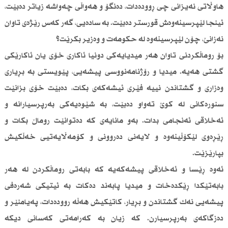
هاوڵاتی نەیزانی چی ڕوودەدات، دەنگۆ و هەواڵی چەواشە زیاتر دەبێت،
ئینجا لێپرسینەوەش قورستر دەبێت. بە سادەیی، گەر كەس رێژەی تاوان
نەزانێ، چۆن لێپرسینەوە لە حكومەت و وەزیر بكرێت؟
بۆ روماڵكردنی تاوان هەر میدیایەكی دونیا ئاكاری خۆی یان ئاكارێكی
گشتی هەیە. میدیا و رۆژنامەنووسی پیشەیی، پێویستی بە بڕیاری
وەزاری و گشتاندن نییە فێری ئیشەكەی بكات، دەبێت خۆی بزانێت
سنورەكانی لە كوێ تەواو دەبێت، بە شێوەیەكی بەرپرسیارانە و
ئەخلاقی ئەنجامی بدات. بەو مانایەی كە دەتوانێت روماڵ بكات و
ڕێڕەوی لێكۆڵینەوە و لایەنی دەروونی و كۆمەڵایەتیی خەڵكیش
بپارێزێت.
ئەوە ڕێسا و ئەخلاقی پیشەكەیە كە بابەتی روماڵكردن لە هەر
بابەتێكدا ڕێكدەخات و میدیا پابەند دەكات بە ئیتیكی شەرەفی
پیشەیی نەك گشتاندن و بڕیار، كاتێكیش هەڵە روودەدات، پەیامنێر و
دەزگاكەی بەرپرسیارن. كە زیان بە كەرامەتی كەسانی دیكە