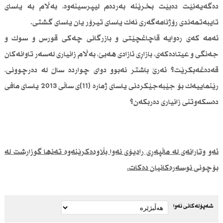
دەگەیەنێت دەبێت بخرێنە بەردەم لیپرسینەوە، بەڵام بە یاسای
تایبەتمەندی رۆژنامەگەری نەك یاسای تیرۆر یان یاسای گشتی.
ئەمە كەی رەوایە قاچاغچێتی و بازرگانی چەكی قورس و سوك و
جەنگی و عیتادەكەی، بازاڕی ئازادی هەبێ، بەڵام زانیاری لەسەر تاوانەكان
قەدەغەبكرێت؟ ئەرێ باشتر نەبوو دوای چواردە ساڵ لە دەرچوونی،
رێنماییەك بۆ جێبەجێكردنی یاسای ژمارە (11)ی ساڵی 2013 یاسای مافی
دەسكەوتنی زانیاری دەربكەن؟
ئەو وتارانەی لە ماڵپەڕی رادیۆی نەوا بڵاودەكرێنەوە تەنها گوزارشت لە
بۆچونی نوسەرەكانیان دەكات.
شەپۆلەکانی نەوا