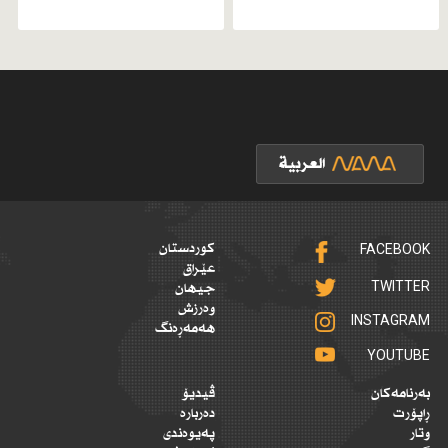
FACEBOOK
کوردستان
عێراق
TWITTER
جیهان
وەرزش
INSTAGRAM
هەمەڕەنگ
YOUTUBE
بەرنامەکان
ڤیدیۆ
ڕاپۆرت
دەربارە
وتار
پەیوەندی