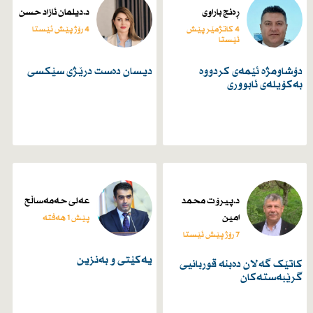
ڕەنج باراوی
د.دیلمان ئازاد حسن
4 کاتژمێر پێش
4 رۆژ پێش ئێستا
ئێستا
دۆشاومژە ئێمەی کردووە
دیسان دەست درێژی سێكسی
بەکۆیلەی ئابووری
د.پیرۆت محمد
عەلی حەمەساڵح
امین
پێش 1 هەفتە
7 رۆژ پێش ئێستا
یەكێتی و بەنزین
کاتێک گەلان دەبنە قوربانیی
گرێبەستەکان