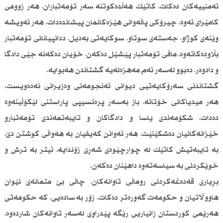
ئەمنییەكان دەكات، كاتێك هەڵدەكوتنە سەر تۆمەتباران، هەر زوومی
كامێرای ئەوە، چیرۆكی پاڵەوانی هێزەكانمان پیشاندەدات، هەر ئەویشە
وێنەی كوژاو، جەستەی سوتاو، سوكایەتی بەدیل، ددانپیانانی تۆمەتبار
بڵاودەكاتەوە، مافی تۆمەتبار پێشێل دەكەن، خۆیان دەكەنە جێی دادگا
و دادوەر، دەبوو لەسەر ئەم مەهزەلەیە گشتاندن هەبوایە.
گشتاندنی سەرۆكایەتیی دیوانی ئەنجومەنی وەزیرانی نەدەویست.
هەر میدیاكانی خۆتانە، باز بەسەر پرەنسیپی پاراستنی لێكۆڵینەوە
دەدات، شكۆمەندی یاسا و دادگاكان و تایبەتمەندی تۆمەتبارو
خێزانەكانیان دەشكێنێت، هەر ئەوانن كەیفیان بە هەواڵی كوشتن دێ،
بە تایبەتیش كاتێك لە چوارچێوەی شەڕی زۆندایە، ئیتر بە ترش و
خوێكردنی بە سیاسەتەوە داهێنان دەكەن.
بڕیاری قەدەغەكردنی روماڵی تاوانەكان، چاڵی بێ متمانەی نێوان
هاووڵاتیان و حكومەت گەورەتر دەكات. زۆر بە سادەیی، كە حكومەتی
هەرێمی كوردستان زانیاریی رێگە پێدراوی لەسەر تاوانەكان شاردەوە،