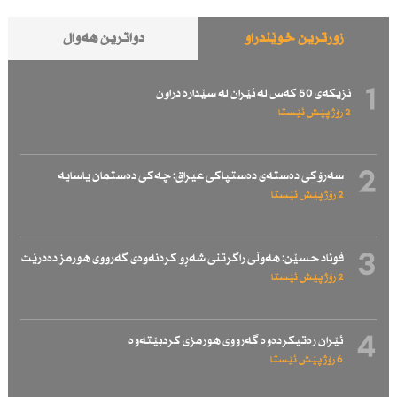
زۆرترین خوێندراو
دواترین هەواڵ
1
نزیكەی 50 كەس لە ئێران لە سێدارە دراون
2 رۆژ پێش ئێستا
2
سەرۆكی دەستەی دەستپاكی عیراق: چەكی دەستمان یاسایە
2 رۆژ پێش ئێستا
3
فوئاد حسێن: هەوڵی راگرتنی شەڕو كردنەوەی گەرووی هورمز دەدرێت
2 رۆژ پێش ئێستا
4
ئێران رەتیكردەوە گەرووی هورمزی كردبێتەوە
6 رۆژ پێش ئێستا