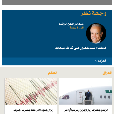
وجهة نظر
عبد الرحمن الراشد
قبل 8 ساعة
الحلف» ضد طهرانَ على ثلاث جبهات
المزيد
العراق
العالم
الزيدي يعتزم زيارة إيران وتركيا أواخر
زلزال بقوة 5 درجات يضرب جنوب