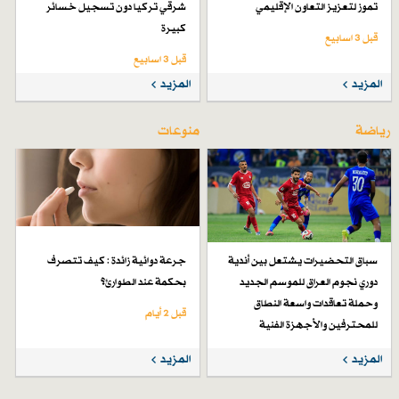
تموز لتعزيز التعاون الإقليمي
شرقي تركيا دون تسجيل خسائر
كبيرة
قبل 3 اسابیع
قبل 3 اسابیع
المزيد
المزيد
رياضة
منوعات
سباق التحضيرات يشتعل بين أندية
جرعة دوائية زائدة : كيف تتصرف
دوري نجوم العراق للموسم الجديد
بحكمة عند الطوارئ؟
وحملة تعاقدات واسعة النطاق
قبل 2 أيام
للمحترفين والأجهزة الفنية
قبل 6 أيام
المزيد
المزيد