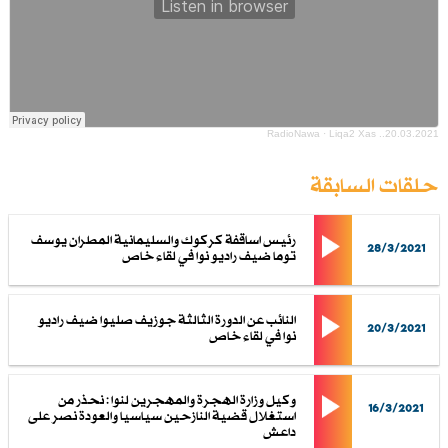
RadioNawa
·
Liqa2 Xas ..20.03.2021
حلقات السابقة
رئيس اساقفة كركوك والسليمانية المطران يوسف
28/3/2021
توما ضيف راديو نوا في لقاء خاص
النائب عن الدورة الثالثة جوزيف صليوا ضيف راديو
20/3/2021
نوا في لقاء خاص
وكيل وزارة الهجرة والمهجرين لنوا : نحذر من
16/3/2021
استغلال قضية النازحين سياسيا والعودة نصر على
داعش