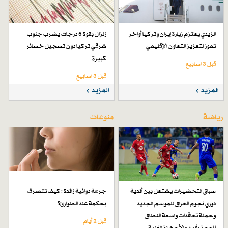
الزيدي يعتزم زيارة إيران وتركيا أواخر
زلزال بقوة 5 درجات يضرب جنوب
تموز لتعزيز التعاون الإقليمي
شرقي تركيا دون تسجيل خسائر
كبيرة
قبل 3 اسابیع
قبل 3 اسابیع
المزيد
المزيد
رياضة
منوعات
سباق التحضيرات يشتعل بين أندية
جرعة دوائية زائدة : كيف تتصرف
دوري نجوم العراق للموسم الجديد
بحكمة عند الطوارئ؟
وحملة تعاقدات واسعة النطاق
قبل 2 أيام