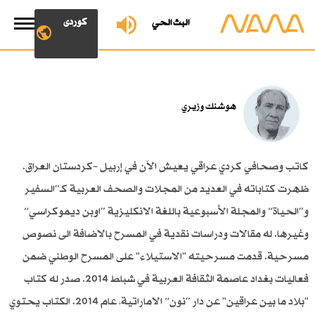
کوردی
البث الحي
هوشنك وزيري
كاتب وصحافي كردي عراقي يعيش الآن في إربيل –كردستان العراق.
ظهرت كتاباته في العديد من المجلات والصحف العربية كـ”السفير
و”الحياة“ والمجلة الأسبوعية باللغة الانكليزية ”اوبن ديموكراسي“
وغيرها. له مقالات ودراسات نقدية في المسرح بالاضافة الى نصوص
مسرحية. قدمت مسرحيته "الاستيلاء" على المسرح الوطني ضمن
فعاليات بغداد عاصمة الثقافة العربية في شباط 2014. صدر له كتاب
"بلاد ما بين عراقين" عن دار ”نون“ الاماراتية، عام 2014. الكتاب يحتوي