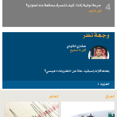
4
جرعة دوائية زائدة : كيف تتصرف بحكمة عند الطوارئ؟
قبل 2 أيام
وجهة نظر
مشاري الذايدي
قبل 2 اسابیع
بعدما فازت إسبانيا... ماذا عن «نظريات» ميسي؟
المزيد
العراق
العالم