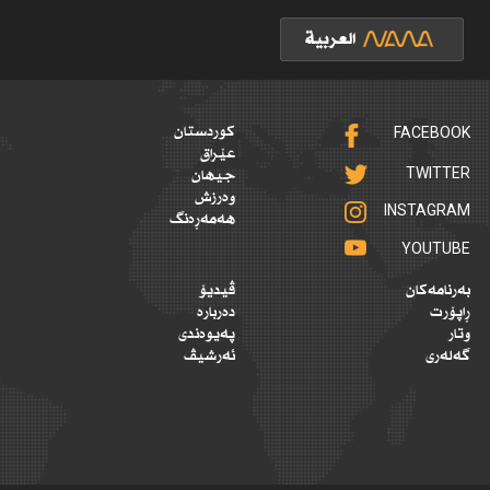
FACEBOOK
کوردستان
عێراق
TWITTER
جیهان
وەرزش
INSTAGRAM
هەمەڕەنگ
YOUTUBE
بەرنامەکان
ڤیدیۆ
ڕاپۆرت
دەربارە
وتار
پەیوەندی
گەلەری
ئەرشیڤ