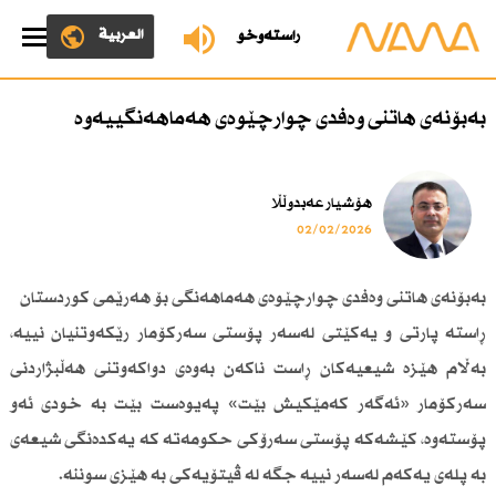
العربية
ڕاستەوخۆ
بەبۆنەی هاتنی وەفدی چوارچێوەی هەماهەنگییەوە
هۆشیار عەبدوڵڵا
02/02/2026
بەبۆنەی هاتنی وەفدی چوارچێوەی هەماهەنگی بۆ هەرێمی كوردستان
ڕاستە پارتی و یەكێتی لەسەر پۆستی سەركۆمار رێكەوتنیان نییە،
بەڵام هێزە شیعیەكان ڕاست ناكەن بەوەی دواكەوتنی هەڵبژاردنی
سەركۆمار «ئەگەر كەمێكیش بێت» پەیوەست بێت بە خودی ئەو
پۆستەوە، كێشەكە پۆستی سەرۆكی حكومەتە كە یەكدەنگی شیعەی
بە پلەی یەكەم لەسەر نییە جگە لە ڤیتۆیەكی بە هێزی سوننە.