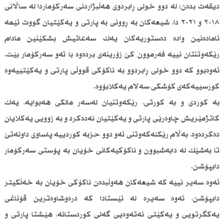
دیقەت بدەن؛ لە دوو خولی ڕابردوی هەڵبژاردنی سەركۆماردا لە ساڵانی
٢٠١٨ و ٢٠٢١ دا، شیعەكان بە ڕوونی بە پارتی و یەكێتیان گووت ئێمە
ئامادەنین وادە دەستوریەكان یەك سەعاتیش بشكێنین مادام
رێكەوتنتان نییە فەرموون كێ زۆرینەی بردەوە با ئەو سەركۆمار بێت.
ئەوەبوو كە دوو خولی ڕابردوو بە ناكۆكی قووڵی پارتی و یەكێتییەوە
كورسییەكەی كۆشكی سەلام یەكلابۆوە.
بە كوردی و بە كورتی، رێكەوتنیان لەسەر مالكی هەبوایە، یەك
كاتژمێریش چاوەرێی پارتی و یەكێتیان نەدەكرد و بە زوویی یەكلایان
دەكردەوە، بەڵام رێكنەكەوتنی ئەو دوو حزبە كوردییە پاساوی داونەتێ
تا بەشێك لە دابەشبوون و ناكۆكیەكانی خۆیان بە پۆستی سەركۆمار
دابپۆشن.
ئەوە سەیر نییە كە شیعەكان هەوڵبدەن ناكۆكی خۆیان بە خەڵكیتر
دابپۆشن، ئەوە سەیرە لە ئێستادا كە درەوشاوەترین قۆناغی
یەكگرتویی و یەكێتی نەتەوەیی گەلی كوردستانە، هێشتا پارتی و