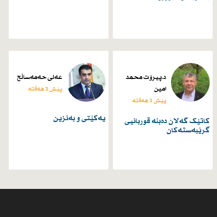
د.پیرۆت محمد
عەلی حەمەساڵح
امین
پێش 2 هەفتە
پێش 2 هەفتە
یەكێتی و بەنزین
کاتێک گەلان دەبنە قوربانیی
گرێبەستەکان