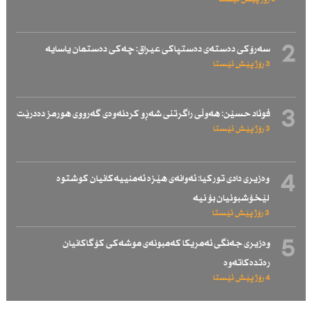
2
سەرۆكی دەستەی دەستپاكی عیراق: چەكی دەستمان یاسایە
3 رۆژ پێش ئێستا
3
فوئاد حسێن: هەوڵی راگرتنی شەڕو كردنەوەی گەرووی هورمز دەدرێت
3 رۆژ پێش ئێستا
4
وەزیری دادی توركیا: ئەوانەی هێزە ئەمنییەكانیان كوشتوە
لێخۆشبونیان بۆ نیە
3 رۆژ پێش ئێستا
5
وەزیری جەنگی ئەمریكا كەمبونەی موشەكی كۆگاكانیان
رەتدەكاتەوە
4 رۆژ پێش ئێستا