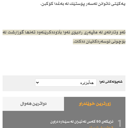
یەكێتی ناتوانن لەسەر پۆستێك لە بەغدا كۆكبن.
ئەو وتارانەی لە ماڵپەڕی رادیۆی نەوا بڵاودەكرێنەوە تەنها گوزارشت لە
بۆچونی نوسەرەكانیان دەكات.
شەپۆلەکانی نەوا
زۆرترین خوێندراو
دواترین هەواڵ
1
نزیكەی 50 كەس لە ئێران لە سێدارە دراون
3 رۆژ پێش ئێستا