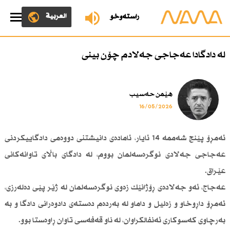
العربية
ڕاستەوخۆ
لە دادگادا عەجاجی جەلادم چۆن بینی
هێمن حەسیب
16/05/2026
ئەمڕۆ پێنج شەممە 14 ئایار، ئامادەی دانیشتنی دووەمی دادگاییکردنی
عەجاجی جەلادی نوگرەسەلمان بووم، لە دادگای باڵای تاوانەکانی
عێراق.
عەجاج، ئەو جەلادەی ڕۆژانێك زەوی نوگرەسەلمان لە ژێر پێی دەلەرزی،
ئەمڕۆ داڕوخاو و زەلیل و داماو لە بەردەم دەستەی دادوەرانی دادگا و بە
بەرچاوی کەسوکاری ئەنفالکراوان، لە ناو قەفەسی تاوان ڕاوەستا بوو.