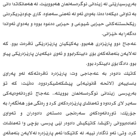
بەرپرسیارێتی لە زیندانی نوگرەسەلمان هەبووبێت، لە هەمانکاتدا دانی
بە تاوانی دیکەدا دەنا، بەوەی ئەو لە ئەمنی سەماوە، کاری چاودێریکردنی
رێکخستنەکانی حیزبی شیوعی و حیزبی دەعوە بووە و بەدوای ئەواندا
دەگەڕا بە خێزانی.
عەجاج دوو پارێزەری هەبوو، یەکێکیان پارێزەرێکی ئافرەت بوو، کە
لەلایەن بنەماڵەکەی بۆی دابینکرابوو و ئەوی دیکەیان پارێزەرێکی پیاو
بوو، دادگا بۆی دابینکرد بوو.
کاتێك دادوەر بە عەجاجی وت؛ پارێزەرە ئافرەتەکە لەو پەراوی
یاساییەی (لائحە قانونیە)ـی پێشکەشیکردووە، دەڵێت؛ کە تۆ
بەرپرسی زیندانی نوگرەسەلمان بوویتە.. عەجاج ئاوڕدانەوەیەکی
سەیر لای کردەوە و تەماشای پارێزەرەکەی کرد و ڕەنگی مۆر هەڵگەڕا، بە
جۆرێك؛ ئاوڕدانەوەکەی سەرەنجی دەستەی دادوەران و تەواوی
ئامادەبووانی ڕاکێشا، کاتێكیش دادوەر لێی پرسی، بۆچی وا تەماشات
کرد، وتی؛ ئەو ئاگادار نییە، لە کاتێکدا ئەم پارێزەرە لەلایەن بنەماڵەی