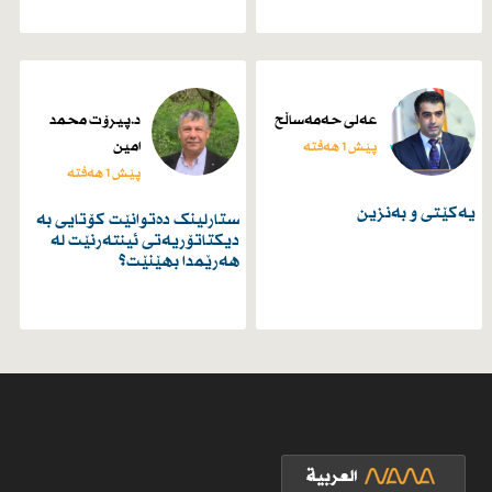
عەلی حەمەساڵح
د.پیرۆت محمد
امین
پێش 1 هەفتە
پێش 1 هەفتە
یەكێتی و بەنزین
ستارلینک دەتوانێت کۆتایی بە
دیکتاتۆریەتی ئینتەرنێت لە
هەرێمدا بهێنێت؟