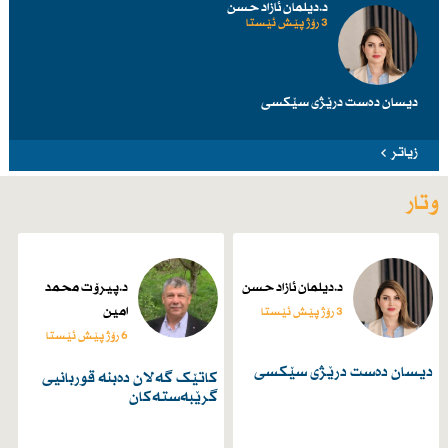
د.دیلمان ئازاد حسن
3 رۆژ پێش ئێستا
دیسان دەست درێژی سێكسی
زیاتر
وتار
د.دیلمان ئازاد حسن
د.پیرۆت محمد
امین
3 رۆژ پێش ئێستا
6 رۆژ پێش ئێستا
دیسان دەست درێژی سێكسی
کاتێک گەلان دەبنە قوربانیی
گرێبەستەکان