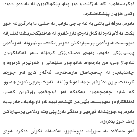
نوگرەسەلمان، کە لە ژنێك و دوو پیاو پێکهاتبوون، لە بەردەم دادوەر
وتەی خۆیان پێشکەشکرد.
دادوەر، دەرفەتی باشی بە عەجاجی تاوانبار بەخشی، تا بەرگری لە خۆی
بکات، بەڵام ئەوە لەگەڵ ئەوەی داڕوخابوو، لە هەندێكجاریشدا فێلبازانە
دەیویست لە وەڵامی پرسیارەکانی دادوەر ڕابکات.. بۆ نموونە؛ لە وەڵامی
پرسیارێکی دادوەر، بەوەی دەستدرێژی کردۆتە سەر ئەنفالکراوان،
عەجاج وتی؛ من بەردەوام هاتوچۆی سلێمانی و هەولێرم کردووە و
چەندینجار لە چەمچەماڵ ماومەتەوە.. ئەگەر کاری لەو جۆرەم
کردبێت، چۆن دەتوانم بچمە ئەو شوێنانە.. ئەو شارەزایی ئەوەی هەبوو،
کە شاری چەمچەماڵ، یەکێكە لەو ناوچانەی، زۆرترین کەسی
ئەنفالکراوە و دەیویست، بڵێی من کێشەم نییە لەو ناوچەیە.. هەر بۆیە
دادوەر بە جۆرێك لە توڕەیی و دەنگی بەرز پێی وت؛ وەڵامی پرسیارەکان
وەک خۆی بدەرەوە.
ئەو جەلادە بە جۆرێك داڕوخابوو، لەلایەك نکۆڵی دەکرد لەوەی