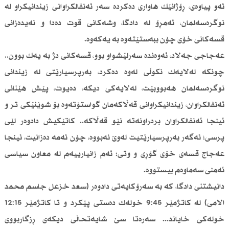
ئەو پیاوەی، ڕۆژانێك هاواری دەکردە سەر ئەنفالکراوانی زیندانیکراو لە
نوگرەسەلمان، ئەمڕۆ لە دادگا، وشەکانی قوت دەدا و نەیدەزانی
قسەکانی خۆی چۆن ببەستێتەوە بە یەكەوە.
عەجاجی جەلاد، ئەوەندە سەرلێشواو بوو، قسەکانی دژ بە یەك بوون..
چونکە لەلایەك نکوڵی لەوە دەکرد، بەرپرسیارێتی لە زیندانی
نوگرەسەلمان هەبووبێت، لەلایەکی دیکە، دەیوت، پێش هێنانی
ئەنفالکراوان، زیندانیکراوانی قەڵاکەمان گواستۆتەوە بۆ شوێنێکی تر و
ئینجا ئەنفالکراوان بردراونەتە نێو قەڵاکە.. کاتێکیش دادوەر لێی
پرسی؛ ئەگەر بەرپرسیارێتیت لەوێ نەبووە، چۆن ئەمە دەزانیت، ئینجا
عەجاج قسەی خۆی گۆڕی و وتی؛ ئەم زانیارییەم لە معاون سیاسی
ئەمنی سەماوەم بیستووە.
دانیشتنی دادگا، کە بە سەرۆکایەتی دادوەر (سعد خزعل جاسم محمد
الامی) لە کاتژمێر 9:45 خولەك دەستی پێکرد و تا کاتژمێر 12:15
خولەکی خایاند... سەرەتا سێ شایەتحاڵی دیکەی ڕزگاربووی