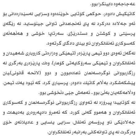
عەجاجەوە دابینکرا بوو.
کاتێكیش دادوەر، حوکمی کۆتایی خوێندەوە وسزایی لەسێدارەدانی بۆ
ئەو جەلادە دەرکرد لە پای ئەنجامدانی تاوانی جینۆساید، لە رێگەی
پرسێتی و کوشتن و دستدرێژی، سەرتاپا خۆشی و هەڵهەڵەی
کەسوکاری ئەنفالکراوان ناو بینای دادگای گرتەوە.
لەگەڵ ئەوەی دوو تیمی پارێزەر (تیمێکی وەزارەتی کاروباری شەهیدان و
ئەنفالکراوان و تێمێکی سەرۆکایەتی کۆمار)، وەك پارێزەری بەرگری لە
ڕزگاربووانی نوگرەسەلمان ئامادەبوون و دوو (لائحە قانونی)ـیان
پێشکەشکرد، بەڵام کاتێك دادوەر، پرسیاری کرد، کە ئێوە یەك تیمن،
وەڵامەکەیان بەڵێ بوو.. ئەمەش جێی دڵخۆشی بوو.
لە کۆتاییدا پیرۆزە لە تەواوی ڕزگاربووانی نوگرەسەلمان و کەسوکاری
ئەنفالکراوان و هەموو گەلی کورد، کە ئەمڕۆ دادپەروەری بەدیهات و
جەلادێكی ناو پرۆسەی ئەنفال، سزایی یاسایی و عادیلانەی خۆی
وەرگرت لە پای تاوانەکانی بەرانبەر ئەنفالکراوان.