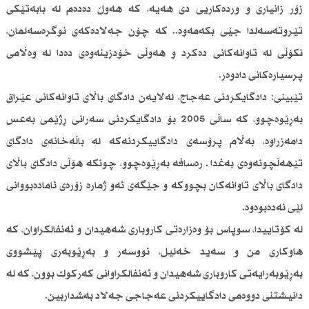
زۆر زانیاری و وردەکاریی دی هەیە، کە هەوڵ دەدەم لە بابەتێکی
تێروتەسەلدا جێی بکەمەوە.. کە چۆن جەلادەکەی نوگرەسەلمان،
نکۆڵی لە تاوانەکانی دەکرد و هەوڵی خۆدزینەوەی دەدا لە وەڵامی
پرسیارەکانی دادوەر.
تێبینی: دادگایکردنی عەجاج، لەلایەن دادگای باڵای تاوانەکانی عێراق
بەڕێوەچوو، کە ساڵی 2005 بۆ دادگایکردنی سەرانی ڕژێمی بەعس
دامەزراوە، بەڵام پرۆسەی دادگاییکردنەکە لە باڵەخانەی دادگای
تێهەڵچونەوەی بەغدا ـ رەسافە بەڕێوەچوو، چونکە هۆڵی دادگای باڵای
دادگای باڵای تاوانەکان بچووکە و جێگەی ئەو ژمارە زۆرەی ئامادەبووانی
لێی نەدەبوەوە.
لە کۆتاییدا، سوپاس بۆ وەزارەتی کاروباری شەهیدان و ئەنفالکراوان، کە
هاوکاری من و سەید خەلیل، نووسەر و بەڕێوبەری پێشووی
بەڕێوبەرایەتی کاروباری شەهیدان و ئەنفالکراوانی کەرکوك بوون، کە لە
دانیشتنی دووەمی دادگاییکردنی عەجاجی جەلاد بەشداربین.