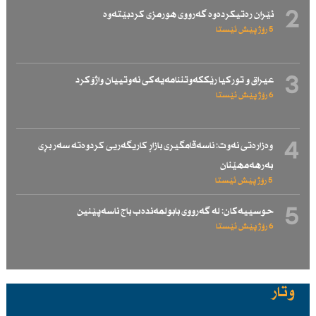
2
ئێران رەتیكردەوە گەرووی هورمزی كردبێتەوە
5 رۆژ پێش ئێستا
3
عیراق و توركیا رێككەوتننامەیەكی نەوتییان واژۆكرد
6 رۆژ پێش ئێستا
4
وەزارەتی نەوت: ناسەقامگیری بازاڕ كاریگەریی كردوەتە سەر بڕی
بەرهەمهێنان
5 رۆژ پێش ئێستا
5
حوسییەكان: لە گەرووی بابولمەندەب باج ناسەپێنین
6 رۆژ پێش ئێستا
وتار