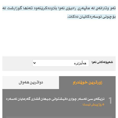
ئەو وتارانەی لە ماڵپەڕی رادیۆی نەوا بڵاودەكرێنەوە تەنها گوزارشت لە
بۆچونی نوسەرەكانیان دەكات.
شەپۆلەکانی نەوا
زۆرترین خوێندراو
دواترین هەواڵ
1
نزیكەی سێ لەسەر چواری دانیشتوانی جیهان فشاری گەرمایان لەسەرە
6 رۆژ پێش ئێستا