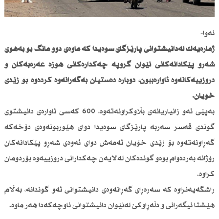
نەوا-
ژمارەیەك لەدانیشتوانی پارێزگای سوەیدا كە ماوەی دوو مانگ بو بەهۆی
شەڕو پێكادانەكانی نێوان گروپە چەكدارەكانی هۆزە عەرەبەكان و
دروزییەكانەوە ئاوارەببون، دوبارە دەستیان بەگەڕانەوە كردەوە بۆ زێدی
خۆیان.
بەپێی ئەو زانیاریانەی بڵاوكراونەتەوە، 600 كەسی ئاوارەی دانیشتوی
گوندی قەسر سەربە پارێزگای سوەیدا دوای هێوربونەوەی دۆخەكە
گەڕاونەتەوە بۆ زێدی خۆیان ئەمەش دوای ئەوەی شەڕو پێكادانەكان
رۆژانە بەردەوام بوەو گوندەكان لەلایەن چەكدارانی دروزییەوە بۆردومان
كراوە.
راشگەیەنراوە كە سەرەڕای گەڕانەوەی دانیشتوانی ئەو گوندانە، بەڵام
هێشتا نیگەرانی و دڵەڕاوكێ لەنێوان دانیشتوانی ناوچەكەدا هەر ماوە.