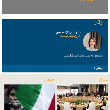
وتار
د.دیلمان ئازاد حسن
4 رۆژ پێش ئێستا
دیسان دەست درێژی سێكسی
زیاتر
عێراق
جیهان