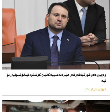
وەزیری دادی توركیا: ئەوانەی هێزە ئەمنییەكانیان كوشتوە لێخۆشبونیان بۆ
نیە
2 رۆژ پێش ئێستا