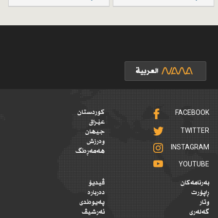
FACEBOOK
کوردستان
عێراق
TWITTER
جیهان
وەرزش
INSTAGRAM
هەمەڕەنگ
YOUTUBE
بەرنامەکان
ڤیدیۆ
ڕاپۆرت
دەربارە
وتار
پەیوەندی
گەلەری
ئەرشیڤ