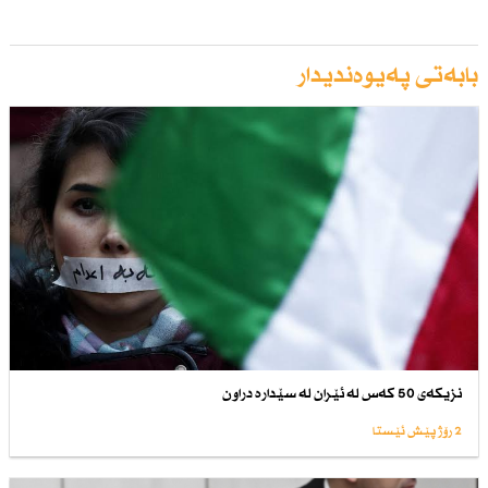
بابەتی پەیوەندیدار
نزیكەی 50 كەس لە ئێران لە سێدارە دراون
2 رۆژ پێش ئێستا