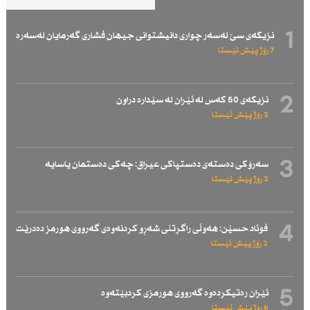
1
نزیكەی سێ لەسەر چواری دانیشتوانی جیهان فشاری گەرمایان لەسەرە
7 رۆژ پێش ئێستا
2
نزیكەی 50 كەس لە ئێران لە سێدارە دراون
2 رۆژ پێش ئێستا
3
سەرۆكی دەستەی دەستپاكی عیراق: چەكی دەستمان یاسایە
2 رۆژ پێش ئێستا
4
فوئاد حسێن: هەوڵی راگرتنی شەڕو كردنەوەی گەرووی هورمز دەدرێت
2 رۆژ پێش ئێستا
5
ئێران رەتیكردەوە گەرووی هورمزی كردبێتەوە
6 رۆژ پێش ئێستا