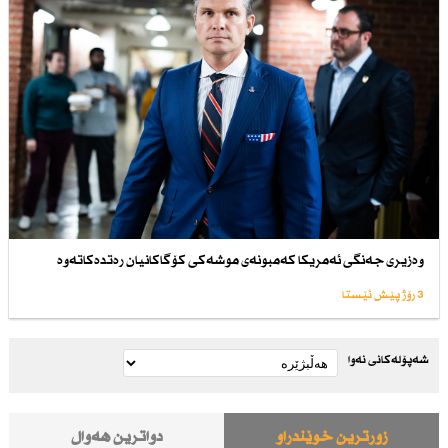
وەزیری جەنگی ئەمریكا كەمبونەی موشەكی كۆگاكانیان رەتدەكاتەوە
3 رۆژ پێش ئێستا
شەپۆلەکانی نەوا
زۆرترین خوێندراو
دواترین هەواڵ