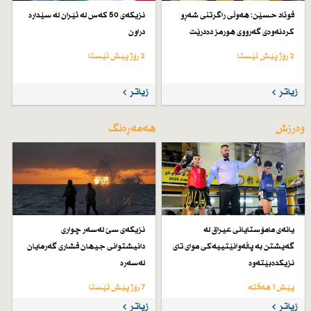
فوئاد حسێن: هەوڵی راگرتنی شەڕو
نزیكەی 50 كەس لە ئێران لە سێدارە
كردنەوەی گەرووی هورمز دەدرێت
دراون
2 رۆژ پێش ئێستا
2 رۆژ پێش ئێستا
زیاتر
زیاتر
وەرزش
هەمەڕەنگ
یانەی مامۆستایانی عیراق لە
نزیكەی سێ لەسەر چواری
گەیشتن بە پاڵەوانێتییەكی موای تای
دانیشتوانی جیهان فشاری گەرمایان
نزیكدەبێتەوە
لەسەرە
پێش 1 هەفتە
7 رۆژ پێش ئێستا
زیاتر
زیاتر