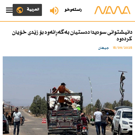
العربية
ڕاستەوخۆ
دانیشتوانی سوەیدا دەستیان بەگەڕانەوە بۆ زێدی خۆیان
كردەوە
15/09/2025
جیهان