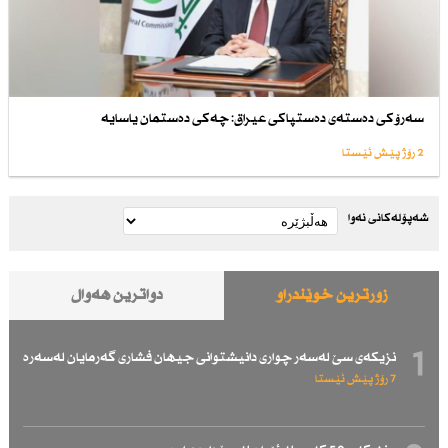
سەرۆكی دەستەی دەستپاكی عیراق: چەكی دەستمان یاسایە
2 رۆژ پێش ئێستا
شەپۆلەکانی نەوا
زۆرترین خوێندراو
دواترین هەواڵ
1
نزیكەی سێ لەسەر چواری دانیشتوانی جیهان فشاری گەرمایان لەسەرە
7 رۆژ پێش ئێستا