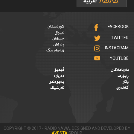
FACEBOOK
کوردستان
عێراق
TWITTER
جیهان
وەرزش
INSTAGRAM
هەمەڕەنگ
YOUTUBE
بەرنامەکان
ڤیدیۆ
ڕاپۆرت
دەربارە
وتار
پەیوەندی
گەلەری
ئەرشیڤ
COPYRIGHT © 2017 - RADIO NAWA. DESIGNED AND DEVELOPED BY
AVESTA
GROUP