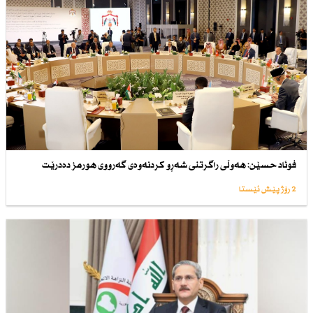
فوئاد حسێن: هەوڵی راگرتنی شەڕو كردنەوەی گەرووی هورمز دەدرێت
2 رۆژ پێش ئێستا