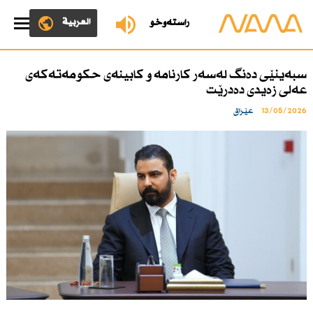
العربية
ڕاستەوخۆ
سبەینێی دەنگ لەسەر كارنامە و كابینەی حكومەتەكەی
عەلی زەیدی دەدرێت
13/05/2026
عێراق