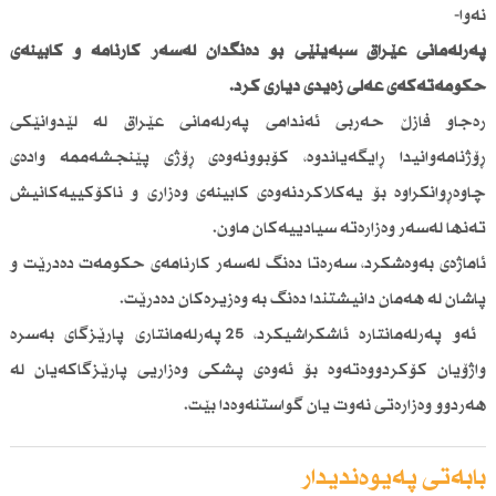
نەوا-
پەرلەمانی عێراق سبەینێی بۆ دەنگدان لەسەر كارنامە و كابینەی
حكومەتەكەی عەلی زەیدی دیاری كرد.
رەجا‌و فازڵ حەربی ئەندامی پەرلەمانی عێراق لە لێدوانێكی
ڕۆژنامەوانیدا ڕایگەیاندوە، كۆبوونەوەی ڕۆژی پێنجشەممە وادەی
چاوەڕوانكراوە بۆ یەكلاكردنەوەی كابینەی وەزاری و ناكۆكییەكانیش
تەنها لەسەر وەزارەتە سیادییەكان ماون.
ئاماژەی بەوەشكرد، سەرەتا دەنگ لەسەر كارنامەی حكومەت دەدرێت و
پاشان لە هەمان دانیشتندا دەنگ بە وەزیرەكان دەدرێت.
ئەو پەرلەمانتارە ئاشكراشیكرد، 25 پەرلەمانتاری پارێزگای بەسرە
واژۆیان كۆكردووەتەوە بۆ ئەوەی پشكی وەزاریی پارێزگاكەیان لە
هەردوو وەزارەتی نەوت یان گواستنەوەدا بێت.
بابەتی پەیوەندیدار