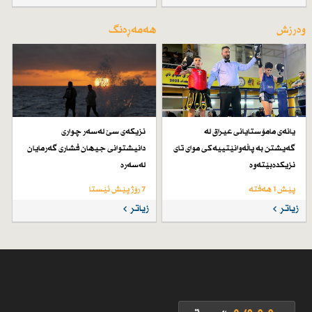
وەرزش
هەمەڕەنگ
یانەی مامۆستایانی عیراق لە
نزیكەی سێ لەسەر چواری
گەیشتن بە پاڵەوانێتییەكی موای تای
دانیشتوانی جیهان فشاری گەرمایان
نزیكدەبێتەوە
لەسەرە
پێش 1 هەفتە
7 رۆژ پێش ئێستا
زیاتر
زیاتر