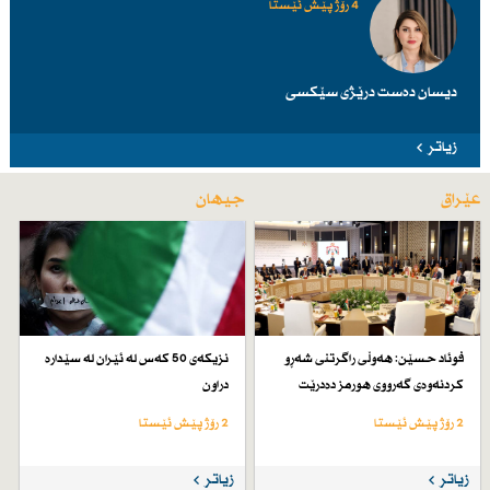
4 رۆژ پێش ئێستا
دیسان دەست درێژی سێكسی
زیاتر
عێراق
جیهان
فوئاد حسێن: هەوڵی راگرتنی شەڕو
نزیكەی 50 كەس لە ئێران لە سێدارە
كردنەوەی گەرووی هورمز دەدرێت
دراون
2 رۆژ پێش ئێستا
2 رۆژ پێش ئێستا
زیاتر
زیاتر