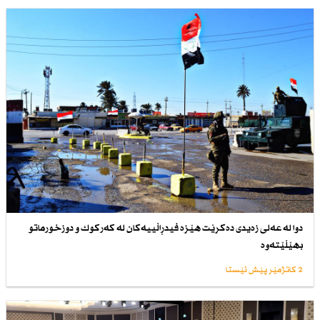
دوا لە عەلی زەیدی دەكرێت هێزە فیدڕاڵییەكان لە كەركوك و دوزخورماتو
بهێڵێتەوە
2 کاتژمێر پێش ئێستا