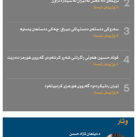
2
نزیكەی 50 كەس لە ئێران لە سێدارە دراون
2 رۆژ پێش ئێستا
3
سەرۆكی دەستەی دەستپاكی عیراق: چەكی دەستمان یاسایە
2 رۆژ پێش ئێستا
4
فوئاد حسێن: هەوڵی راگرتنی شەڕو كردنەوەی گەرووی هورمز دەدرێت
2 رۆژ پێش ئێستا
5
ئێران رەتیكردەوە گەرووی هورمزی كردبێتەوە
6 رۆژ پێش ئێستا
وتار
د.دیلمان ئازاد حسن