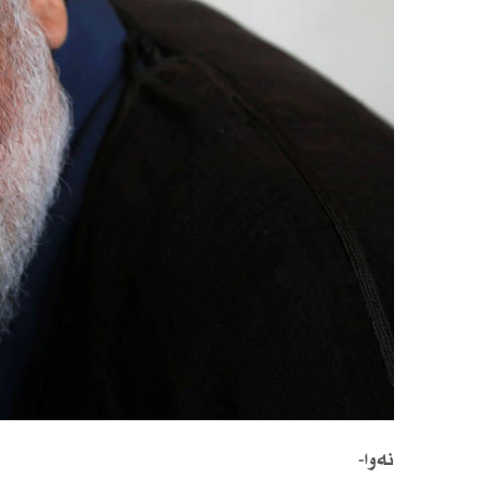
نەوا-