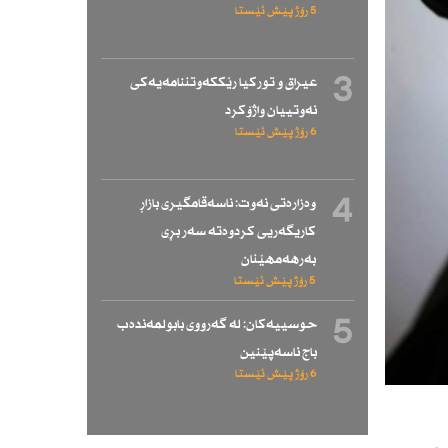
5 رۆژ پێش ئێستا
3
عیراق و توركیا رێككەوتننامەیەكی
نەوتییان واژۆكرد
6 رۆژ پێش ئێستا
4
وەزارەتی نەوت: ناسەقامگیری بازاڕ
كاریگەریی كردوەتە سەر بڕی
بەرهەمهێنان
5 رۆژ پێش ئێستا
5
حوسییەكان: لە گەرووی بابولمەندەب
باج ناسەپێنین
6 رۆژ پێش ئێستا