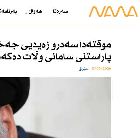
سەرەتا
هەواڵ
بەرنامەک
موقتەدا سەدرو زەیدیی جەخت
پاراستنی سامانی وڵات دەكەن
17/05/2026
عێراق