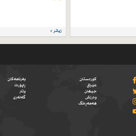
زیاتر
کوردستان
بەرنامەکان
عێراق
ڕاپۆرت
جیهان
وتار
وەرزش
گەلەری
هەمەڕەنگ