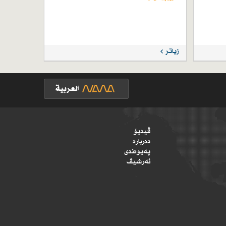
زیاتر
ڤیدیۆ
دەربارە
پەیوەندی
ئەرشیڤ