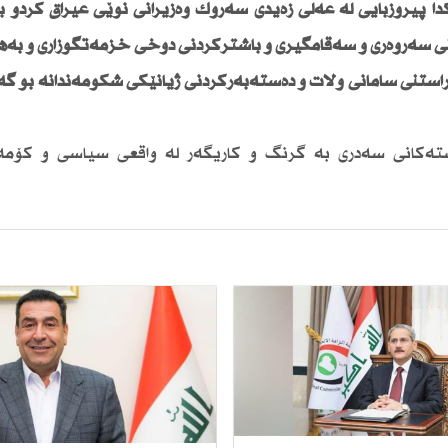
ا پیرۆزبایی لە عەلی زەیدی سەرۆك وەزیرانی نوێی عیراق كردو ب
ی سەروەری و سەقامگیری و باشتركردنی دۆخی خزمەتگوزاری و بەه
راستنی سامانی وڵات و دەستەبەركردنی ژیانێكی شكۆمەندانە بۆ گە
ەكانی سەدری بە گرنگ و كاریگەر لە واقعی سیاسی و كۆمەڵ