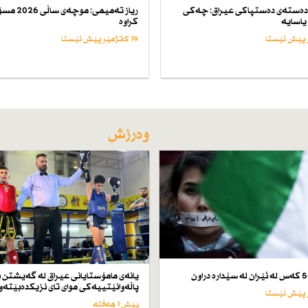
ەستەی دەستپاكی عیراق: چەكی
ریاز تەمیمی: موچەی
یاسایە
كراوە
19 کاتژمێر پێش ئێستا
وەرزش
یانەی مامۆستایانی عیراق لە گەیشتن ب
پاڵەوانێتییەكی موای تای نزیكدەبێتەو
پێش 1 هەفتە