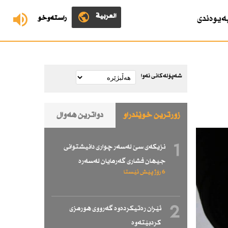
العربية
ەیوەندی
ڕاستەوخۆ
شەپۆلەکانی نەوا
زۆرترین خوێندراو
دواترین هەواڵ
1
نزیكەی سێ لەسەر چواری دانیشتوانی
جیهان فشاری گەرمایان لەسەرە
6 رۆژ پێش ئێستا
2
ئێران رەتیكردەوە گەرووی هورمزی
كردبێتەوە