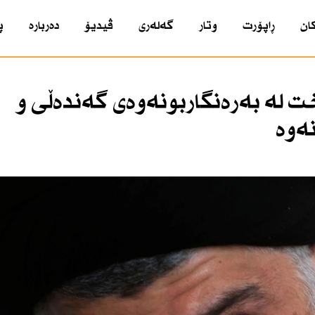
ان
ڕاپۆرت
وتار
گەلەری
ڤیدیۆ
دەربارە
پ
 لە بەرەنگاربونەوەی گەندەڵی و
ەوە