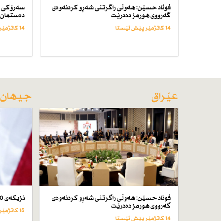
فوئاد حسێن: هەوڵی راگرتنی شەڕو كردنەوەی
سەرۆكی د
گەرووی هورمز دەدرێت
دەستمان 
14 کاتژمێر پێش ئێستا
14 کاتژمێر پێش ئێستا
عێراق
جیهان
فوئاد حسێن: هەوڵی راگرتنی شەڕو كردنەوەی
نزیكەی 50 كەس لە ئێران لە سێدارە دراون
گەرووی هورمز دەدرێت
15 کاتژمێر پێش ئێستا
14 کاتژمێر پێش ئێستا