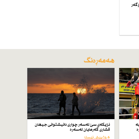
 ساڵی 2026 مسۆگەر
هەمەڕەنگ
ە
نزیكەی سێ لەسەر چواری دانیشتوانی جیهان
ە
فشاری گەرمایان لەسەرە
6 رۆژ پێش ئێستا