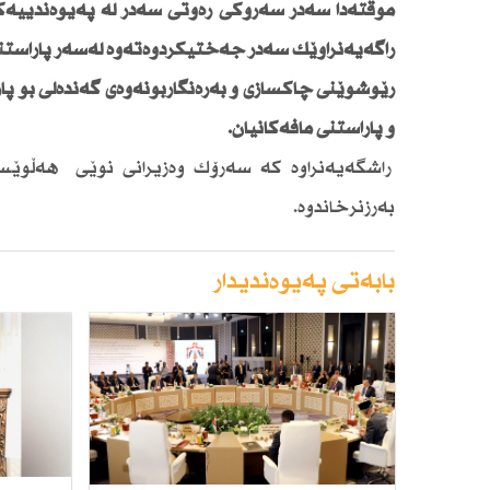
موقتەدا سەدر سەرۆكی رەوتی سەدر لە پەیوەندییەكد
راگەیەنراوێك سەدر جەختیكردوەتەوە لەسەر پاراستن
رێوشوێنی چاكسازی و بەرەنگاربونەوەی گەندەڵی بۆ پا
و پاراستنی مافەكانیان.
راشگەیەنراوە كە سەرۆك وەزیرانی نوێی هەڵوێست
بەرزنرخاندوە.
بابەتی پەیوەندیدار