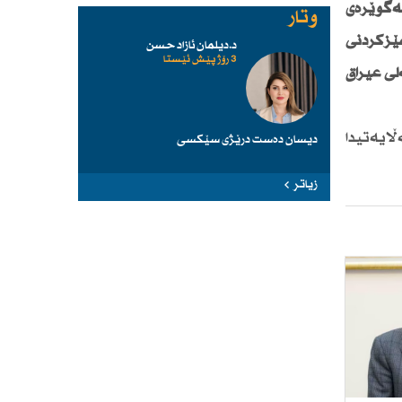
ەگوێرەی
وتار
ێزكردنی
د.دیلمان ئازاد حسن
3 رۆژ پێش ئێستا
لی عیراق
ایەتیدا
دیسان دەست درێژی سێكسی
زیاتر