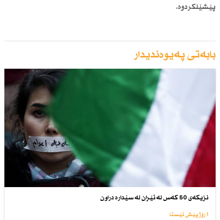
پێشێلكردوە.
بابەتی پەیوەندیدار
نزیكەی 50 كەس لە ئێران لە سێدارە دراون
1 رۆژ پێش ئێستا