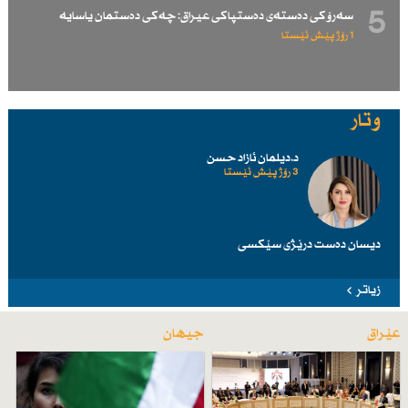
5
سەرۆكی دەستەی دەستپاكی عیراق: چەكی دەستمان یاسایە
1 رۆژ پێش ئێستا
وتار
د.دیلمان ئازاد حسن
3 رۆژ پێش ئێستا
دیسان دەست درێژی سێكسی
زیاتر
عێراق
جیهان