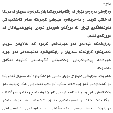
نەوا-
وەزارەتی دەرەوەی ئێران لە راگەیەنراوێكدا بڵاویكردەوە، سوپای ئەمریكا
لەخاكی كوێت و بەحرێنەوە هێرشی كردوەتە سەر كەشتییەكی
نەوتهەڵگری ئێران لە دورگەی هورمزو تاوەری پەیوەندییەكان لە
دوورگەی قشم.
وەزارەتەكە ئیدانەی ئەو هێرشانەی كردوە كە لەلایەن سوپای
ئەمریكاوە كراونەتە سەریان و رایگەیاندوە، ئەنجامدانی ئەو جۆرە
هێرشانە پێشێلكردنی رێككەوتنی ئاگربەستی كاتییە لەگەڵ
ئەمریكا.
هەروەها وەزارەتی دەرەوەی ئێران باسی لەوەشكردوە كە سوپای ئەمریكا
بۆ ئەنجامدانی ئەو هێرشانە، خاكی كوێت و بەحرێنی بەكارهێناوە، ئەو
وڵاتانەش بەرپرسن لە ئەنجامدانی ئەو هێرشانە، چونكە هەر وڵاتێك
رێگا بدات خاك و ئاسمانەكەی بۆ هێرشكردنە سەر ئێران بەكار
بهێنرێت، ئەوا یاسای نێودەوڵەتی و بنەماكانی دراوسێیەتی