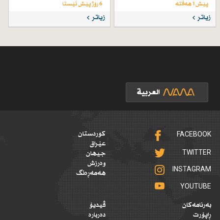
پێش 1 هەفتە
6 رۆژ پێش ئێستا
زیاتر
زیاتر
FACEBOOK
کوردستان
عێراق
TWITTER
جیهان
وەرزش
INSTAGRAM
هەمەڕەنگ
YOUTUBE
بەرنامەکان
ڤیدیۆ
ڕاپۆرت
دەربارە