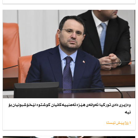
وەزیری دادی توركیا: ئەوانەی هێزە ئەمنییەكانیان كوشتوە لێخۆشبونیان بۆ
نیە
1 رۆژ پێش ئێستا