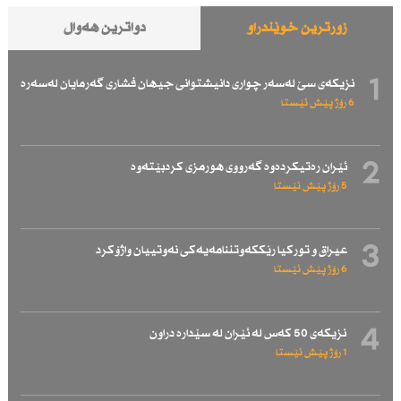
زۆرترین خوێندراو
دواترین هەواڵ
1
نزیكەی سێ لەسەر چواری دانیشتوانی جیهان فشاری گەرمایان لەسەرە
6 رۆژ پێش ئێستا
2
ئێران رەتیكردەوە گەرووی هورمزی كردبێتەوە
5 رۆژ پێش ئێستا
3
عیراق و توركیا رێككەوتننامەیەكی نەوتییان واژۆكرد
6 رۆژ پێش ئێستا
4
نزیكەی 50 كەس لە ئێران لە سێدارە دراون
1 رۆژ پێش ئێستا