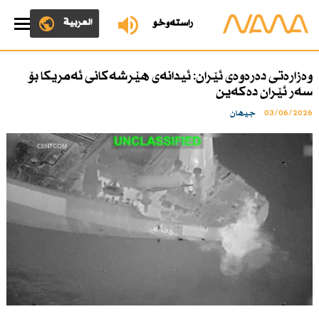
العربية
ڕاستەوخۆ
وەزارەتی دەرەوەی ئێران: ئیدانەی هێرشەكانی ئەمریكا بۆ
سەر ئێران دەكەین
03/06/2026
جیهان