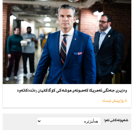
وەزیری جەنگی ئەمریكا كەمبونەی موشەكی كۆگاكانیان رەتدەكاتەوە
2 رۆژ پێش ئێستا
شەپۆلەکانی نەوا