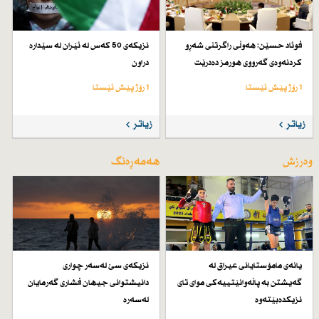
فوئاد حسێن: هەوڵی راگرتنی شەڕو
نزیكەی 50 كەس لە ئێران لە سێدارە
كردنەوەی گەرووی هورمز دەدرێت
دراون
1 رۆژ پێش ئێستا
1 رۆژ پێش ئێستا
زیاتر
زیاتر
وەرزش
هەمەڕەنگ
یانەی مامۆستایانی عیراق لە
نزیكەی سێ لەسەر چواری
گەیشتن بە پاڵەوانێتییەكی موای تای
دانیشتوانی جیهان فشاری گەرمایان
نزیكدەبێتەوە
لەسەرە