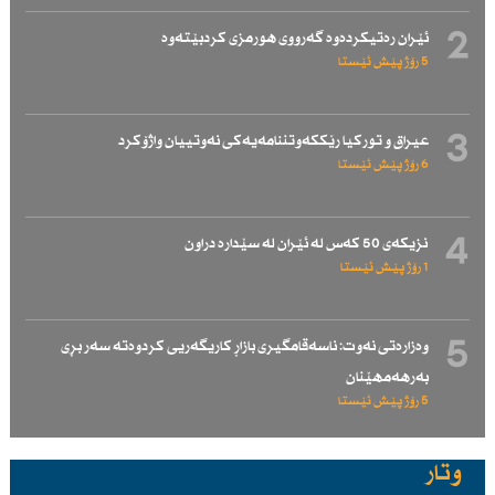
2
ئێران رەتیكردەوە گەرووی هورمزی كردبێتەوە
5 رۆژ پێش ئێستا
3
عیراق و توركیا رێككەوتننامەیەكی نەوتییان واژۆكرد
6 رۆژ پێش ئێستا
4
نزیكەی 50 كەس لە ئێران لە سێدارە دراون
1 رۆژ پێش ئێستا
5
وەزارەتی نەوت: ناسەقامگیری بازاڕ كاریگەریی كردوەتە سەر بڕی
بەرهەمهێنان
5 رۆژ پێش ئێستا
وتار