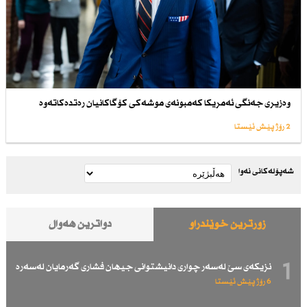
وەزیری جەنگی ئەمریكا كەمبونەی موشەكی كۆگاكانیان رەتدەكاتەوە
2 رۆژ پێش ئێستا
شەپۆلەکانی نەوا
زۆرترین خوێندراو
دواترین هەواڵ
1
نزیكەی سێ لەسەر چواری دانیشتوانی جیهان فشاری گەرمایان لەسەرە
6 رۆژ پێش ئێستا