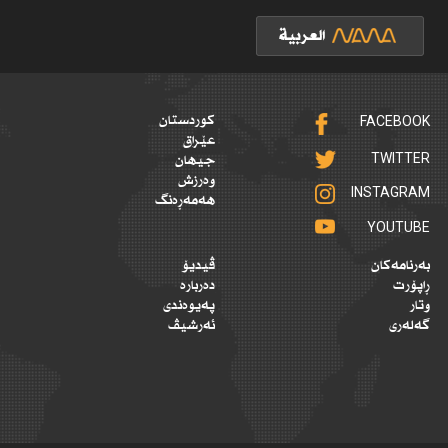
FACEBOOK
کوردستان
عێراق
TWITTER
جیهان
وەرزش
INSTAGRAM
هەمەڕەنگ
YOUTUBE
بەرنامەکان
ڤیدیۆ
ڕاپۆرت
دەربارە
وتار
پەیوەندی
گەلەری
ئەرشیڤ