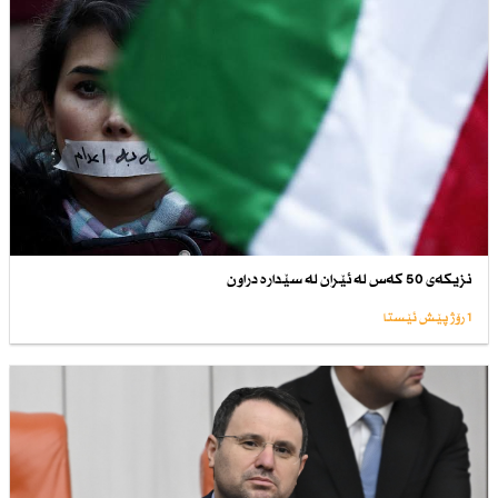
نزیكەی 50 كەس لە ئێران لە سێدارە دراون
1 رۆژ پێش ئێستا