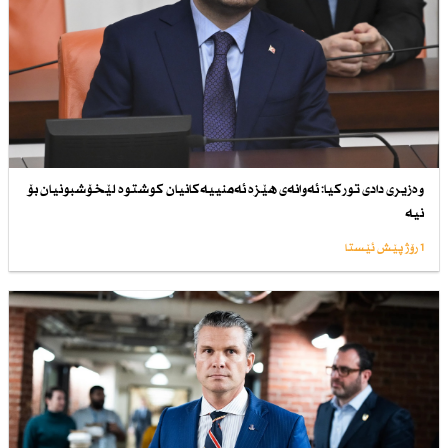
وەزیری دادی توركیا: ئەوانەی هێزە ئەمنییەكانیان كوشتوە لێخۆشبونیان بۆ
نیە
1 رۆژ پێش ئێستا