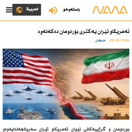
العربية
ڕاستەوخۆ
ئەمریكاو ئێران یەكتری بۆردومان دەكەنەوە
28/05/2026
جیهان
بۆردومان و گرژییەكانی نێوان ئەمریكاو ئێران سەریانهەڵدایەوەو