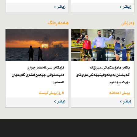
زیاتر
زیاتر
وەرزش
هەمەڕەنگ
یانەی مامۆستایانی عیراق لە
نزیكەی سێ لەسەر چواری
گەیشتن بە پاڵەوانێتییەكی موای تای
دانیشتوانی جیهان فشاری گەرمایان
نزیكدەبێتەوە
لەسەرە
پێش 1 هەفتە
6 رۆژ پێش ئێستا
زیاتر
زیاتر