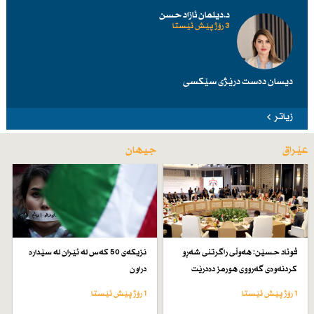
د.دیلمان ئازاد حسن
3 رۆژ پێش ئێستا
دیسان دەست درێژی سێكسی
زیاتر
عێراق
جیهان
فوئاد حسێن: هەوڵی راگرتنی شەڕو
نزیكەی 50 كەس لە ئێران لە سێدارە
كردنەوەی گەرووی هورمز دەدرێت
دراون
1 رۆژ پێش ئێستا
1 رۆژ پێش ئێستا