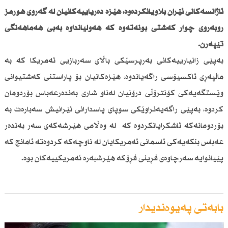
ئاژانسەكانی ئێران بڵاویانكردەوە، هێزە دەریاییەكانیان لە گەروی هورمز
روبەڕوی چوار كەشتی بونەتەوە كە هەوڵیانداوە بەبێ هەماهەنگی
تێپەڕن.
بەپێی زانیارییەكانی بەرپرسێكی باڵای سەربازیی ئەمریكا كە بە
ماڵپەڕی ئاكسیۆسی راگەیاندوە، هێزەكانیان بۆ پاراستنی كەشتیوانی
وێستگەیەكی كۆنترۆڵی درۆنیان لەناو شاری بەندەرعەباس بۆردومان
كردوە، بەپێی راگەیەنراوێكی سوپای پاسدارانی ئێرانیش سەبارەت بە
بۆردومانەكە ئاشكرایانكردوە كە لە وەڵامی هێرشەكەی سەر بەندەر
عەباس بنكەیەكی ئاسمانی ئەمریكایان لە ناوچەكە كردوەتە ئامانج كە
پێیانوایە سەرچاوەی فڕینی فڕۆكە هێرشبەرە ئەمریكییەكان بوە.
بابەتی پەیوەندیدار