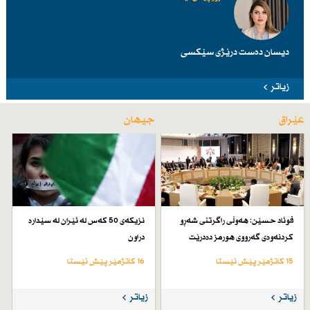
دیسان دەست درێژی سێكسی
زیاتر
عێراق
جیهان
فوئاد حسێن: هەوڵی راگرتنی شەڕو
نزیكەی 50 كەس لە ئێران لە سێدارە
كردنەوەی گەرووی هورمز دەدرێت
دراون
15 کاتژمێر پێش ئێستا
16 کاتژمێر پێش ئێستا
زیاتر
زیاتر