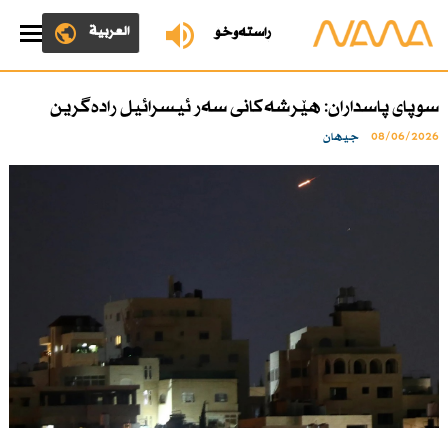
العربية
ڕاستەوخۆ
سوپای پاسداران: هێرشەكانی سەر ئیسرائیل رادەگرین
08/06/2026
جیهان