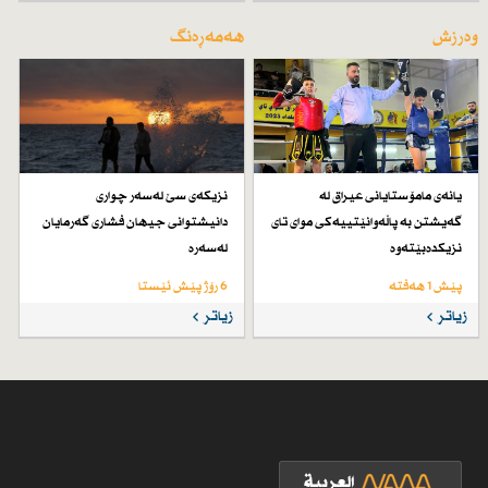
وەرزش
هەمەڕەنگ
یانەی مامۆستایانی عیراق لە
نزیكەی سێ لەسەر چواری
گەیشتن بە پاڵەوانێتییەكی موای تای
دانیشتوانی جیهان فشاری گەرمایان
نزیكدەبێتەوە
لەسەرە
پێش 1 هەفتە
6 رۆژ پێش ئێستا
زیاتر
زیاتر