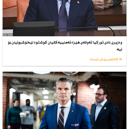
وەزیری دادی توركیا: ئەوانەی هێزە ئەمنییەكانیان كوشتوە لێخۆشبونیان بۆ
نیە
16 کاتژمێر پێش ئێستا