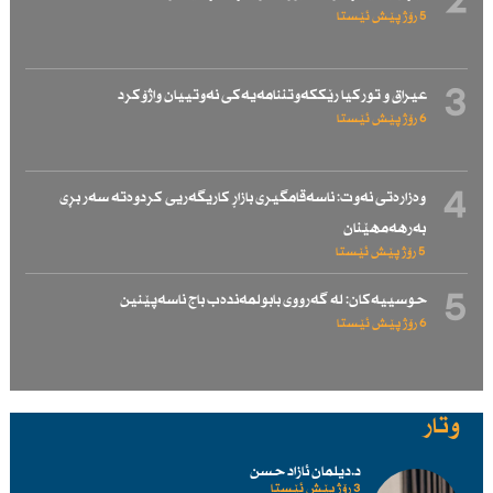
2
5 رۆژ پێش ئێستا
3
عیراق و توركیا رێككەوتننامەیەكی نەوتییان واژۆكرد
6 رۆژ پێش ئێستا
4
وەزارەتی نەوت: ناسەقامگیری بازاڕ كاریگەریی كردوەتە سەر بڕی
بەرهەمهێنان
5 رۆژ پێش ئێستا
5
حوسییەكان: لە گەرووی بابولمەندەب باج ناسەپێنین
6 رۆژ پێش ئێستا
وتار
د.دیلمان ئازاد حسن
3 رۆژ پێش ئێستا