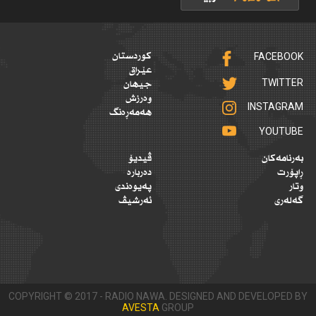
FACEBOOK
کوردستان
عێراق
TWITTER
جیهان
وەرزش
INSTAGRAM
هەمەڕەنگ
YOUTUBE
بەرنامەکان
ڤیدیۆ
ڕاپۆرت
دەربارە
وتار
پەیوەندی
گەلەری
ئەرشیڤ
COPYRIGHT © 2017 - RADIO NAWA. DESIGNED AND DEVELOPED BY
AVESTA
GROUP