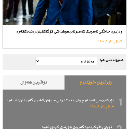
وەزیری جەنگی ئەمریكا كەمبونەی موشەكی كۆگاكانیان رەتدەكاتەوە
2 رۆژ پێش ئێستا
شەپۆلەکانی نەوا
زۆرترین خوێندراو
دواترین هەواڵ
1
نزیكەی سێ لەسەر چواری دانیشتوانی جیهان فشاری گەرمایان لەسەرە
6 رۆژ پێش ئێستا
ئێران رەتیكردەوە گەرووی هورمزی كردبێتەوە