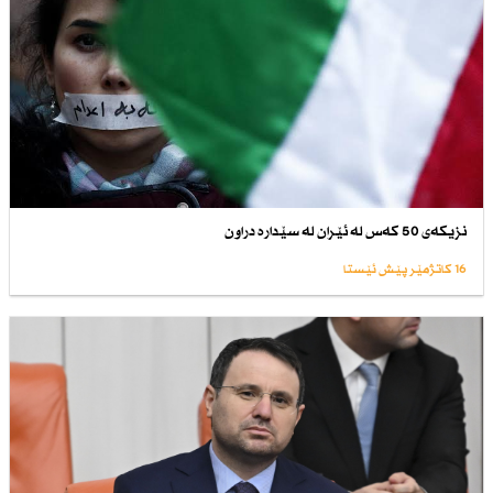
نزیكەی 50 كەس لە ئێران لە سێدارە دراون
16 کاتژمێر پێش ئێستا