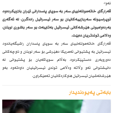
نەوا-
قەرارگای خاتەمولئەنبیای سەر بە سوپای پاسدارانی ئێران بڵاویكردەوە،
ئۆپراسیۆنە سەربازییەكانیان بۆ سەر ئیسرائیل رادەگرن، لە ئەگەری
بەردەوامبونی هێرشەكانی ئیسرائیل بەتایبەت بۆ سەر باشوری لوبنان،
وەڵامی توندتریان دەبێت.
قەرارگای خاتەمولئەنبیای سەر بە سوپای پاسداران راشیگەیاندوە،
ئیسرائیل بە پشتیوانی ئەمریكا دهێرشی بۆ سەر لوبنان و ناوچەكانی
دەوروبەری دەستپێكردوە، بەڵام سوپاكەیان بۆ پشتیوانی لە
دانیشتوانی ئەو وڵاتە وەڵامی توندی ئیسرائیلیان داوەتەوە، بەو
هێرشانەشیان ئیسرائیل هاوكارەكانیان تەمێكراون.
بابەتی پەیوەندیدار