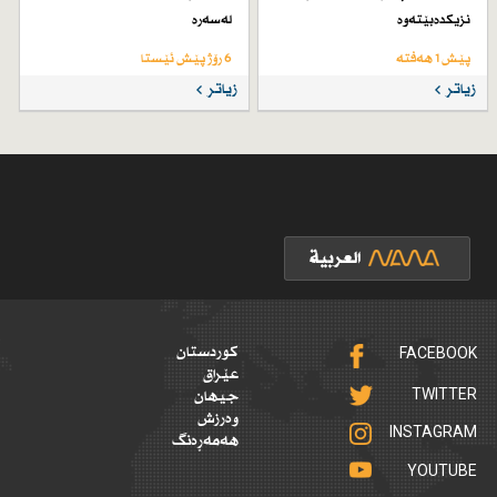
نزیكدەبێتەوە
لەسەرە
پێش 1 هەفتە
6 رۆژ پێش ئێستا
زیاتر
زیاتر
FACEBOOK
کوردستان
عێراق
TWITTER
جیهان
وەرزش
INSTAGRAM
هەمەڕەنگ
YOUTUBE