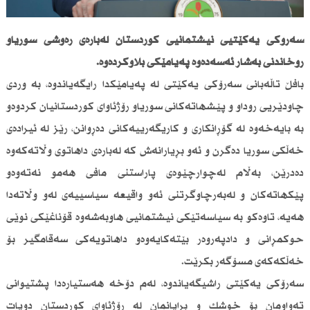
سەرۆكی یەكێتیی نیشتمانیی كوردستان لەبارەی رەوشی سوریاو
روخاندنى بەشار ئەسەدەوە پەیامێكی بڵاوكردەوە.
بافڵ تاڵەبانی سەرۆكی یەكێتی لە پەیامێكدا رایگەیاندوە، بە وردی
چاودێریی روداو و پێشهاتەكانی سوریاو رۆژئاوای كوردستانیان كردوەو
بە بایەخەوە لە گۆڕانكاری و كاریگەرییەكانی دەڕوانن، رێز لە ئیرادەی
خەڵكی سوریا دەگرن و ئەو بڕیارانەش كە لەبارەی داهاتوی وڵاتەكەوە
دەدرێن، بەڵام لەچوارچێوەی پاراستنی مافی هەمو نەتەوەو
پێكهاتەكان و لەبەرچاوگرتنی ئەو واقیعە سیاسییەی لەو وڵاتەدا
هەیە، تاوەكو بە سیاسەتێكی نیشتمانیی هاوبەشەوە قۆناغێكی نوێی
حوكمڕانی و دادپەروەر بێتەكایەوەو داهاتویەكی سەقامگیر بۆ
خەڵكەكەی مسۆگەر بكرێت.
سەرۆكی یەكێتی راشیگەیاندوە، لەم دۆخە هەستیارەدا پشتیوانی
تەواومان بۆ خوشك و برایانمان لە رۆژئاوای كوردستان دوپات