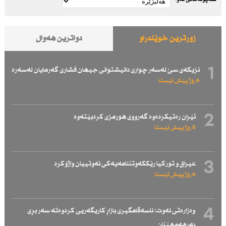
زۆرترین خوێندراو
دواترین هەواڵ
1
نزیكەی سێ لەسەر چواری دانیشتوانی جیهان فشاری گەرمایان لەسەرە
6 رۆژ پێش ئێستا
2
ئێران رەتیكردەوە گەرووی هورمزی كردبێتەوە
5 رۆژ پێش ئێستا
3
عیراق و توركیا رێككەوتننامەیەكی نەوتییان واژۆكرد
6 رۆژ پێش ئێستا
4
وەزارەتی نەوت: ناسەقامگیری بازاڕ كاریگەریی كردوەتە سەر بڕی
بەرهەمهێنان