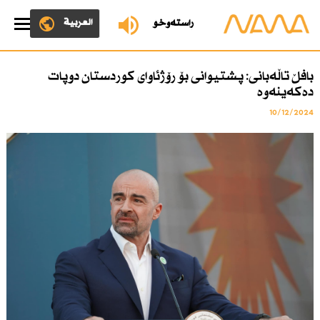
العربية
ڕاستەوخۆ
بافڵ تاڵەبانی: پشتیوانی بۆ رۆژئاوای كوردستان دوپات
دەكەینەوە
10/12/2024