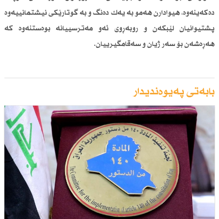
دەكەینەوە، هیوادارن هەمو بە یەك دەنگ و بە گوتارێكی نیشتمانییەوە
پشتیوانیان لێبكەن و روبەڕوی ئەو مەترسییانە بوەستنەوە كە
هەڕەشەن بۆ سەر ژیان و سەقامگیرییان.
بابەتی پەیوەندیدار