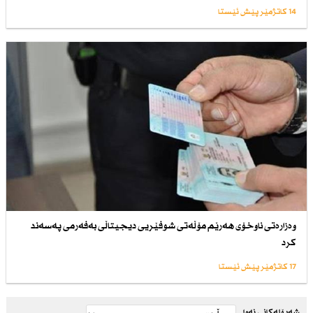
14 کاتژمێر پێش ئێستا
وەزارەتی ناوخۆی هەرێم مۆڵەتی شوفێریی دیجیتاڵی بەفەرمی پەسەند
كرد
17 کاتژمێر پێش ئێستا
شەپۆلەکانی نەوا