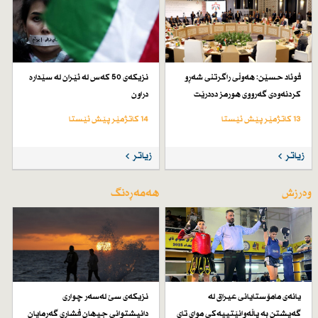
فوئاد حسێن: هەوڵی راگرتنی شەڕو
نزیكەی 50 كەس لە ئێران لە سێدارە
كردنەوەی گەرووی هورمز دەدرێت
دراون
13 کاتژمێر پێش ئێستا
14 کاتژمێر پێش ئێستا
زیاتر
زیاتر
وەرزش
هەمەڕەنگ
یانەی مامۆستایانی عیراق لە
نزیكەی سێ لەسەر چواری
گەیشتن بە پاڵەوانێتییەكی موای تای
دانیشتوانی جیهان فشاری گەرمایان