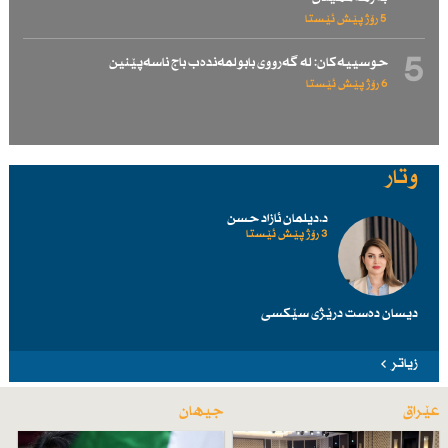
5 رۆژ پێش ئێستا
5
حوسییەكان: لە گەرووی بابولمەندەب باج ناسەپێنین
6 رۆژ پێش ئێستا
وتار
د.دیلمان ئازاد حسن
3 رۆژ پێش ئێستا
دیسان دەست درێژی سێكسی
زیاتر
عێراق
جیهان