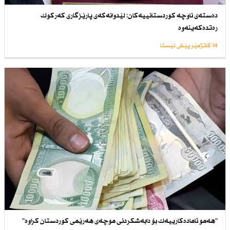
دەستەی ناوچە كوردستانییەكان: لێدوانەكەی پارێزگاری كەركوك
رەتدەكەینەوە
14 کاتژمێر پێش ئێستا
"هەمو ئامادەكارییەك بۆ دابەشكردنی موچەی هەرێمی كوردستان كراوە"