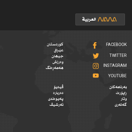
FACEBOOK
کوردستان
عێراق
TWITTER
جیهان
وەرزش
INSTAGRAM
هەمەڕەنگ
YOUTUBE
بەرنامەکان
ڤیدیۆ
ڕاپۆرت
دەربارە
وتار
پەیوەندی
گەلەری
ئەرشیڤ