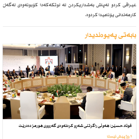
عیراقی كردو لەپاش بەشداریكردن لە لوتكەكەدا كۆبونەوەی لەگەڵ
كارمەندانی یۆنامیدا كردوە.
بابەتی پەیوەندیدار
فوئاد حسێن: هەوڵی راگرتنی شەڕو كردنەوەی گەرووی هورمز دەدرێت
1 رۆژ پێش ئێستا