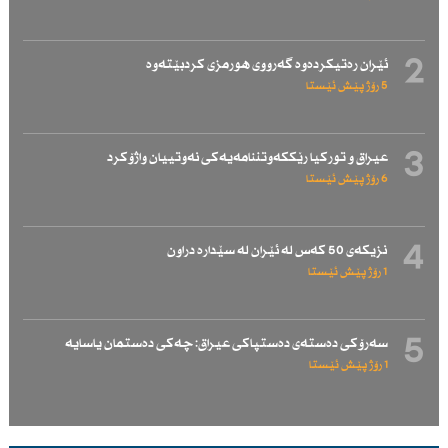
2
ئێران رەتیكردەوە گەرووی هورمزی كردبێتەوە
5 رۆژ پێش ئێستا
3
عیراق و توركیا رێككەوتننامەیەكی نەوتییان واژۆكرد
6 رۆژ پێش ئێستا
4
نزیكەی 50 كەس لە ئێران لە سێدارە دراون
1 رۆژ پێش ئێستا
5
سەرۆكی دەستەی دەستپاكی عیراق: چەكی دەستمان یاسایە
1 رۆژ پێش ئێستا