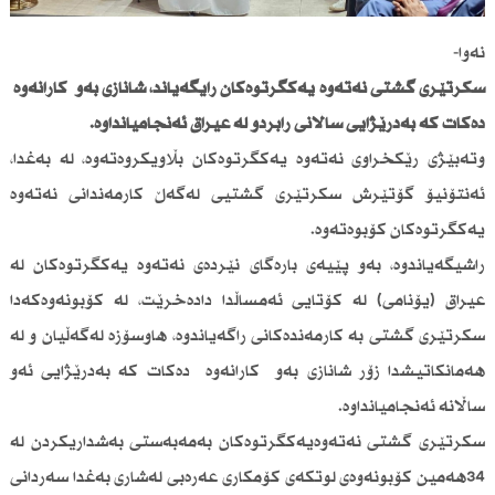
نەوا-
سكرتێری گشتی نەتەوە یەكگرتوەكان رایگەیاند، شانازی بەو كارانەوە
دەكات كە بەدرێژایی ساڵانی رابردو لە عیراق ئەنجامیانداوە.
وتەبێژی رێكخراوی نەتەوە یەكگرتوەكان بڵاویكروەتەوە، لە بەغدا،
ئەنتۆنیۆ گۆتێرش سكرتێری گشتیی لەگەڵ كارمەندانی نەتەوە
یەكگرتوەكان كۆبوەتەوە.
راشیگەیاندوە، بەو پێیەی بارەگای نێردەی نەتەوە یەكگرتوەكان لە
عیراق (یۆنامی) لە كۆتایی ئەمساڵدا دادەخرێت، لە كۆبونەوەكەدا
سكرتێری گشتی بە كارمەندەكانی راگەیاندوە، هاوسۆزە لەگەڵیان و لە
هەمانكاتیشدا زۆر شانازی بەو كارانەوە دەكات كە بەدرێژایی ئەو
ساڵانە ئەنجامیانداوە.
سكرتێری گشتی نەتەوەیەكگرتوەكان بەمەبەستی بەشداریكردن لە
34هەمین كۆبونەوەی لوتكەی كۆمكاری عەرەبی لەشاری بەغدا سەردانی