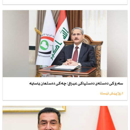
سەرۆكی دەستەی دەستپاكی عیراق: چەكی دەستمان یاسایە
1 رۆژ پێش ئێستا