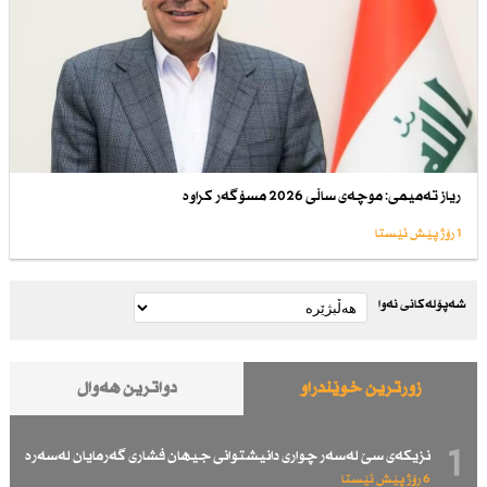
ریاز تەمیمی: موچەی ساڵی 2026 مسۆگەر كراوە
1 رۆژ پێش ئێستا
شەپۆلەکانی نەوا
زۆرترین خوێندراو
دواترین هەواڵ
1
نزیكەی سێ لەسەر چواری دانیشتوانی جیهان فشاری گەرمایان لەسەرە
6 رۆژ پێش ئێستا