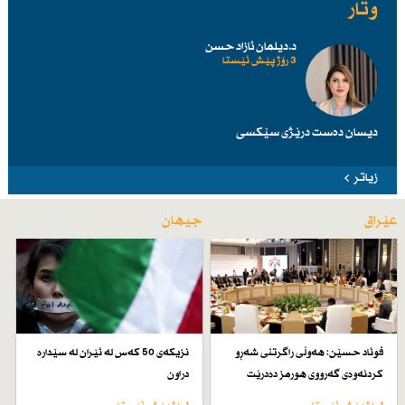
وتار
د.دیلمان ئازاد حسن
3 رۆژ پێش ئێستا
دیسان دەست درێژی سێكسی
زیاتر
عێراق
جیهان
فوئاد حسێن: هەوڵی راگرتنی شەڕو
نزیكەی 50 كەس لە ئێران لە سێدارە
كردنەوەی گەرووی هورمز دەدرێت
دراون