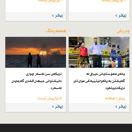
1 رۆژ پێش ئێستا
1 رۆژ پێش ئێستا
زیاتر
زیاتر
وەرزش
هەمەڕەنگ
یانەی مامۆستایانی عیراق لە
نزیكەی سێ لەسەر چواری
گەیشتن بە پاڵەوانێتییەكی موای تای
دانیشتوانی جیهان فشاری گەرمایان
نزیكدەبێتەوە
لەسەرە
پێش 1 هەفتە
6 رۆژ پێش ئێستا
زیاتر
زیاتر