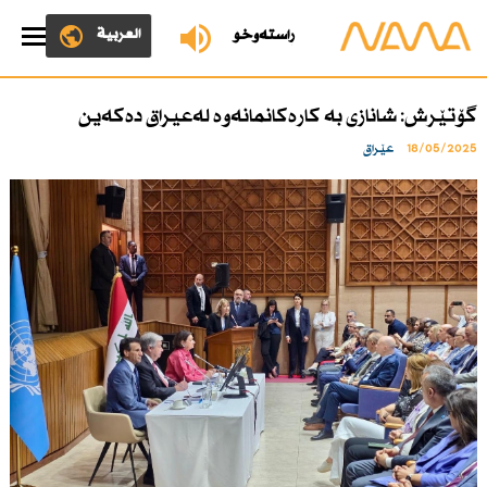
العربية
ڕاستەوخۆ
گۆتێرش: شانازی بە كارەكانمانەوە لەعیراق دەكەین
18/05/2025
عێراق