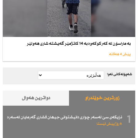
بە ماراسۆن لە كەركوكەوە بە 14 كاتژمێر گەیشتە شاری هەولێر
پێش 4 هەفتە
شەپۆلەکانی نەوا
زۆرترین خوێندراو
دواترین هەواڵ
1
نزیكەی سێ لەسەر چواری دانیشتوانی جیهان فشاری گەرمایان لەسەرە
6 رۆژ پێش ئێستا