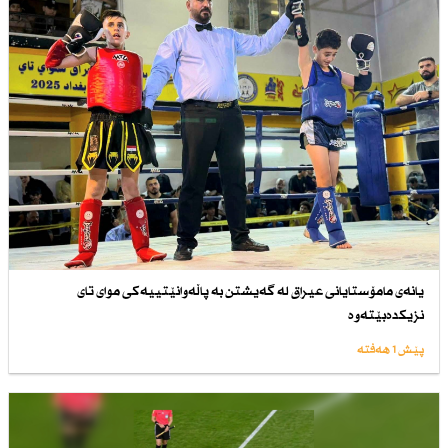
یانەی مامۆستایانی عیراق لە گەیشتن بە پاڵەوانێتییەكی موای تای
نزیكدەبێتەوە
پێش 1 هەفتە