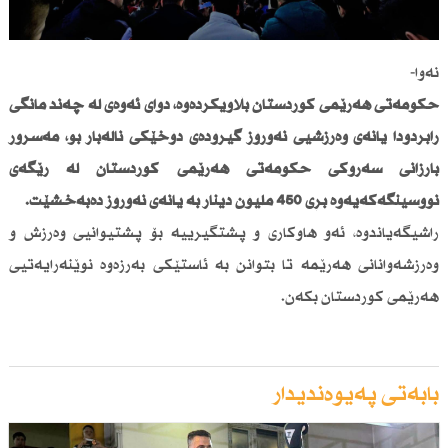
نەوا-
حكومەتی هەرێمی كوردستان بڵاویكردەوە، دوای ئەوەی لە چەند مانگی
رابردودا یانەی وەرزشیی نەورۆز گیرۆدەی دۆخێكی نالەبار بو، مەسرور
بارزانی سەرۆكی حكومەتی هەرێمی كوردستان لە رێگەی
نووسینگەكەیەوە بڕی 450 ملیۆن دینار بە یانەی نەورۆز دەبەخشێت.
راشیگەیاندوە، ئەو هاوكاری و پشتگیرییە بۆ پشتیوانیی وەرزش و
وەرزشەوانانی هەرێمە تا بتوانن بە ئاستێكی بەرزەوە نوێنەرایەتیی
هەرێمی كوردستان بكەن.
بابەتی پەیوەندیدار