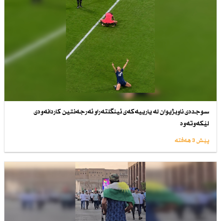
سوجدەی ناوبژیوان لە یارییەكەی ئینگلتەراو ئەرجەنتین كاردانەوەی
لێكەوتەوە
پێش 3 هەفتە