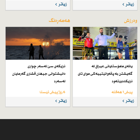
زیاتر
زیاتر
وەرزش
هەمەڕەنگ
یانەی مامۆستایانی عیراق لە
نزیكەی سێ لەسەر چواری
گەیشتن بە پاڵەوانێتییەكی موای تای
دانیشتوانی جیهان فشاری گەرمایان
نزیكدەبێتەوە
لەسەرە
پێش 1 هەفتە
6 رۆژ پێش ئێستا
زیاتر
زیاتر