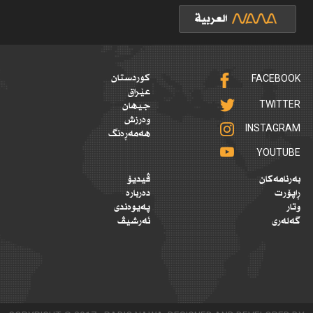
FACEBOOK
کوردستان
عێراق
TWITTER
جیهان
وەرزش
INSTAGRAM
هەمەڕەنگ
YOUTUBE
بەرنامەکان
ڤیدیۆ
ڕاپۆرت
دەربارە
وتار
پەیوەندی
گەلەری
ئەرشیڤ