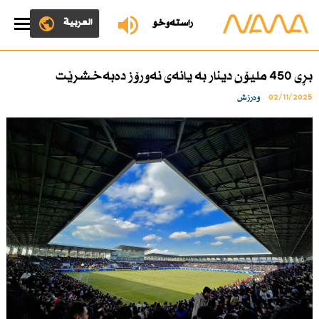
العربية
ڕاستەوخۆ
بڕی 450 ملیۆن دینار بە یانەی نەورۆز دەبەخشرێت
02/11/2025
وەرزش