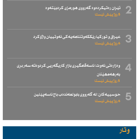
2
ئێران رەتیكردەوە گەرووی هورمزی كردبێتەوە
5 رۆژ پێش ئێستا
3
عیراق و توركیا رێككەوتننامەیەكی نەوتییان واژۆكرد
6 رۆژ پێش ئێستا
4
وەزارەتی نەوت: ناسەقامگیری بازاڕ كاریگەریی كردوەتە سەر بڕی
بەرهەمهێنان
5 رۆژ پێش ئێستا
5
حوسییەكان: لە گەرووی بابولمەندەب باج ناسەپێنین
6 رۆژ پێش ئێستا
وتار