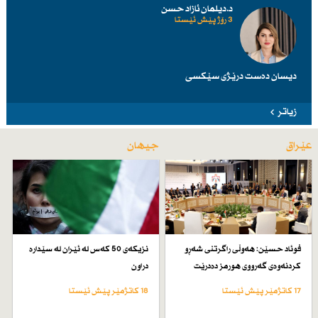
د.دیلمان ئازاد حسن
3 رۆژ پێش ئێستا
دیسان دەست درێژی سێكسی
زیاتر
عێراق
جیهان
فوئاد حسێن: هەوڵی راگرتنی شەڕو
نزیكەی 50 كەس لە ئێران لە سێدارە
كردنەوەی گەرووی هورمز دەدرێت
دراون
17 کاتژمێر پێش ئێستا
18 کاتژمێر پێش ئێستا