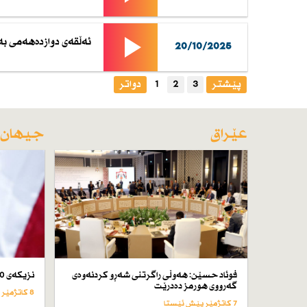
ئەڵقەی دوازدەهەمی بەر
20/10/2025
پێشتر
3
2
1
دواتر
عێراق
جیهان
فوئاد حسێن: هەوڵی راگرتنی شەڕو كردنەوەی
نزیكەی 50 كەس لە ئێران لە سێدارە دراون
گەرووی هورمز دەدرێت
8 کاتژمێر پێش ئێستا
7 کاتژمێر پێش ئێستا