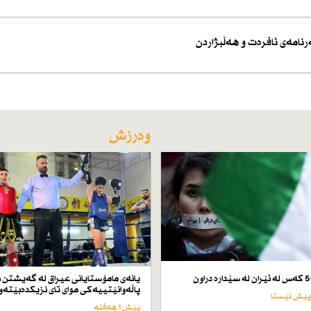
نامەی ئافرەت و هەڵبژاردن
وەرزش
یانەی مامۆستایانی عیراق لە گەیشتن ب
پاڵەوانێتییەكی موای تای نزیكدەبێتەو
پێش 1 هەفتە