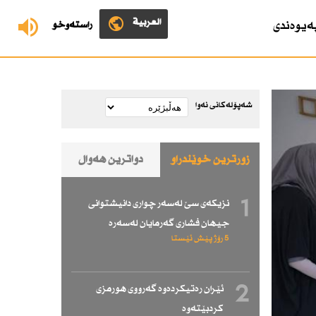
العربية
ەیوەندی
ڕاستەوخۆ
شەپۆلەکانی نەوا
زۆرترین خوێندراو
دواترین هەواڵ
1
نزیكەی سێ لەسەر چواری دانیشتوانی
جیهان فشاری گەرمایان لەسەرە
5 رۆژ پێش ئێستا
2
ئێران رەتیكردەوە گەرووی هورمزی
كردبێتەوە