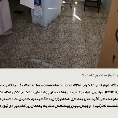
 ئاواز سەلیم عەبدوڵا
رێكخراوی رۆزا بۆ پاراستنی ئافرەت وژینگە بەهاوكاری رێكخراوی Women for women international WfWI
كۆمۆنوێڵس و گەشەپێدانی بەریتانیا (FCDO) لە رادیۆی نەوا بەرنامەیەكی هەفتانەتان پێشكەش دەكات، چالاكییەكە
امانج لەم بەرنامەیە هاندانی ئافرەتانە بۆ بەشداری لە هەلبژاردن ودەنگدانیانە بە كاندیدی ئافرەت . بەرن
ئافرەت وهەڵبژاردن هەموو رۆژانێكی شەممە كاتژمێر 11 ی پێش نیوەڕۆ پێشكەش دەكرێت وهەمان رۆژ كاتژمێر 5 ی ئێوارە