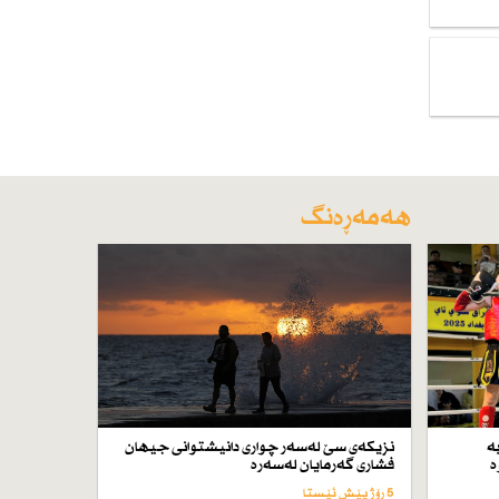
هەمەڕەنگ
ە
نزیكەی سێ لەسەر چواری دانیشتوانی جیهان
ە
فشاری گەرمایان لەسەرە
5 رۆژ پێش ئێستا