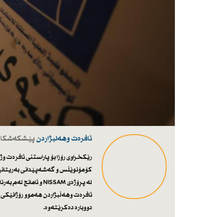
ئافرەت وهەلبژاردن
پێشکەشکار :
لە پڕۆژەی NISSAM و ئ
دووبارە دەكرێتەوە.