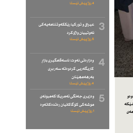
4 رۆژ پێش ئێستا
3
عیراق و توركیا رێككەوتننامەیەكی
نەوتییان واژۆكرد
5 رۆژ پێش ئێستا
4
وەزارەتی نەوت: ناسەقامگیری بازاڕ
كاریگەریی كردوەتە سەر بڕی
بەرهەمهێنان
4 رۆژ پێش ئێستا
5
 و فەرمانگەی دەرەوەو
وەزیری جەنگی ئەمریكا كەمبونەی
 بەشێكە
موشەكی كۆگاكانیان رەتدەكاتەوە
1 رۆژ پێش ئێستا
امەی