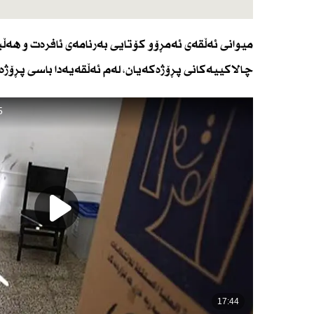
میوانی ئەڵقەی ئەمڕۆو كۆتایی بەرنامەی ئافرەت و هەڵب
چالاكییەكانی پڕۆژەكەیان، لەم ئەڵقەیەدا باسی پڕۆژە