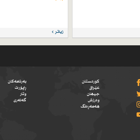
زیاتر
کوردستان
بەرنامەکان
عێراق
ڕاپۆرت
جیهان
وتار
وەرزش
گەلەری
هەمەڕەنگ