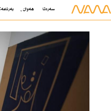
سەرەتا
هەواڵ
بەرنامەک