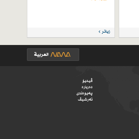
زیاتر
ڤیدیۆ
دەربارە
پەیوەندی
ئەرشیڤ