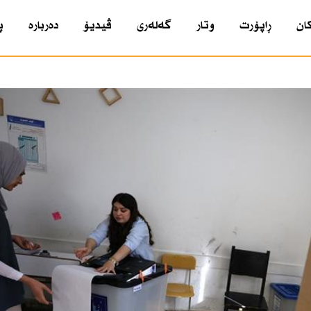
ان
ڕاپۆرت
وتار
گەلەری
ڤیدیۆ
دەربارە
پ