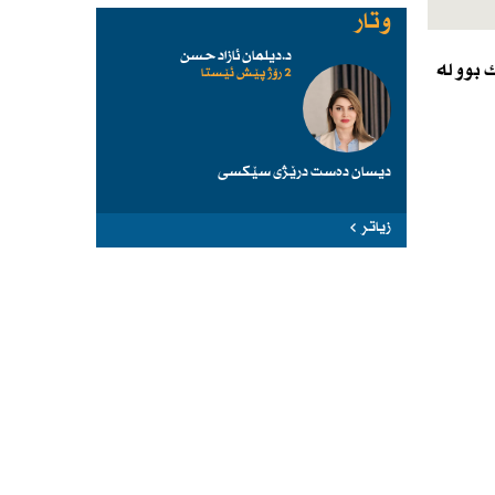
وتار
د.دیلمان ئازاد حسن
 بوو لە
2 رۆژ پێش ئێستا
دیسان دەست درێژی سێكسی
زیاتر