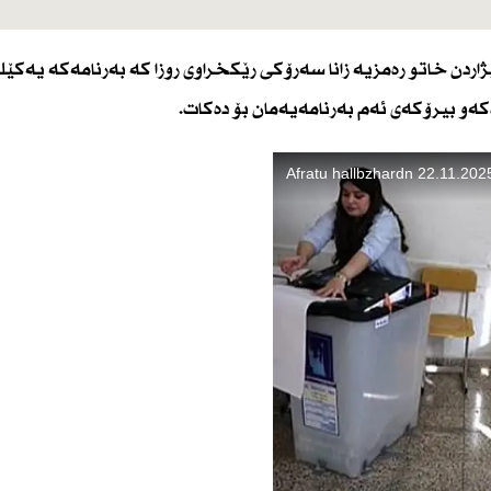
ژاردن خاتو رەمزیە زانا سەرۆكی رێكخراوی روزا كە بەرنامەكە یەكێك
كەو بیرۆكەی ئەم بەرنامەیەمان بۆ دەكات.