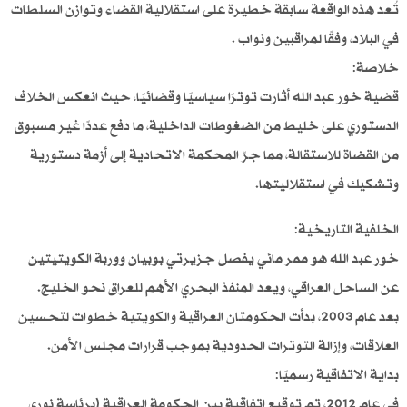
تُعد هذه الواقعة سابقة خطيرة على استقلالية القضاء وتوازن السلطات
في البلاد، وفقًا لمراقبين ونواب .
خلاصة:
قضية خور عبد الله أثارت توترًا سياسيًا وقضائيًا، حيث انعكس الخلاف
الدستوري على خليط من الضغوطات الداخلية، ما دفع عددًا غير مسبوق
من القضاة للاستقالة، مما جرّ المحكمة الاتحادية إلى أزمة دستورية
وتشكيك في استقلاليتها.
الخلفية التاريخية:
خور عبد الله هو ممر مائي يفصل جزيرتي بوبيان ووربة الكويتيتين
عن الساحل العراقي، ويعد المنفذ البحري الأهم للعراق نحو الخليج.
بعد عام 2003، بدأت الحكومتان العراقية والكويتية خطوات لتحسين
العلاقات، وإزالة التوترات الحدودية بموجب قرارات مجلس الأمن.
بداية الاتفاقية رسميًا:
في عام 2012، تم توقيع اتفاقية بين الحكومة العراقية (برئاسة نوري