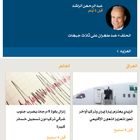
عبد الرحمن الراشد
قبل 2 أيام
الحلف» ضد طهرانَ على ثلاث جبهات
المزيد
العراق
العالم
الزيدي يعتزم زيارة إيران وتركيا أواخر
زلزال بقوة 5 درجات يضرب جنوب
تموز لتعزيز التعاون الإقليمي
شرقي تركيا دون تسجيل خسائر
كبيرة
قبل 4 اسابیع
قبل 4 اسابیع