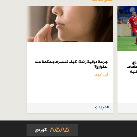
ري
جرعة دوائية زائدة : كيف تتصرف بحكمة عند
اقدات
الطوارئ؟
فنية
قبل 1 یوم
المزيد