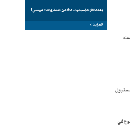
بعدما فازت إسبانيا... ماذا عن «نظريات» ميسي؟
المزيد
عند
لسترول
قوع في