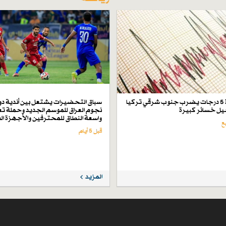
زلزال بقوة 5 درجات يضرب جنوب شرقي تركيا
سباق التحضيرات يشتعل بين أندية دو
ل خسائر كبيرة
نجوم العراق للموسم الجديد وحملة تع
واسعة النطاق للمحترفين والأجهزة ال
قبل 5 أيام
المزيد