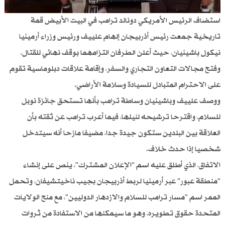
استضاف الرئيس الأمريكي دونالد ترامب في البيت الأبيض قمة
تاريخية جمعت رئيس أذربيجان إلهام علييف ورئيس وزراء أرمينيا
نيكول باشينيان، حيث أعلن الطرفان التزامهما بوقف نهائي للقتال،
وفتح مجالات التعاون التجاري والسفر، وإقامة علاقات دبلوماسية تقوم
على الاحترام المتبادل للسيادة وسلامة الأراضي.
ووصف علييف وباشينيان وساطة ترامب بأنها تستحق جائزة نوبل
للسلام، واقترحا ترشيحه لنيلها، فيما أعرب ترامب عن ثقته بأن
العلاقة بين البلدين ستكون جيدة جدا، مضيفا مازحا أنه سيتدخل
شخصيا إذا حدث خلاف.
الاتفاق، الذي أطلق عليه اسم "الإعلان المشترك"، ينص على إنشاء
"منطقة عبور" عبر أرمينيا لربط أذربيجان بجيب ناخيتشيفان، وتحمل
الممر اسم "مسار ترامب للسلام والازدهار الدوليين"، مع منح الولايات
المتحدة حقوق تطويره، وهو ما سيمكنها من الاستفادة من ثروات