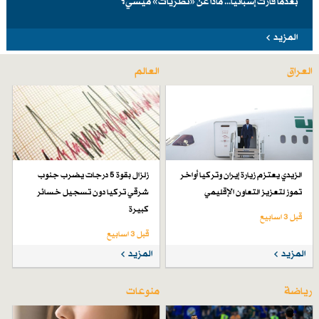
بعدما فازت إسبانيا... ماذا عن «نظريات» ميسي؟
المزيد
العراق
العالم
الزيدي يعتزم زيارة إيران وتركيا أواخر
زلزال بقوة 5 درجات يضرب جنوب
تموز لتعزيز التعاون الإقليمي
شرقي تركيا دون تسجيل خسائر
كبيرة
قبل 3 اسابیع
قبل 3 اسابیع
المزيد
المزيد
رياضة
منوعات