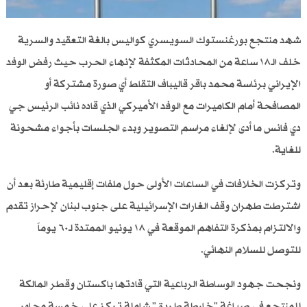
شهد منتجع بورغنستوك السويسري كواليس بالغة التعقيد والسرية
خلف الـ١٨ ساعة من المحادثات المكثفة لإنهاء الحرب حيث رفض الوفد
الإيراني برئاسة محمد باقر قاليباف التقاط أي صورة مشتركة أو
المصافحة أمام الكاميرات مع الوفد الأميركي الذي قاده نائب الرئيس جي
دي فانس ما أدى لإلغاء مراسم التصوير وبدء الجلسات بأجواء مشحونة
للغاية.
وتركزت الخلافات في الساعات الأولى حول ملفات إقليمية طارئة بعد أن
اشترطت طهران وقف الغارات الإسرائيلية على جنوب لبنان لإحراز تقدم
والالتزام بمذكرة التفاهم الموقعة في ١٨ يونيو الممتدة لـ٦٠ يوماً
للتوصل للسلام النهائي.
ونجحت جهود الوساطة الرباعية التي قادتها باكستان وقطر المالكة
للمنتجع في صياغة "خارطة طريق" شاملة تركز على خمسة محاور