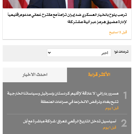
ترمب يلوح بالخيار العسكري ضد إيران تزامناً مع مقترح عُماني مدعوم إقليمياً
لإدارة مضيق هرمز عبر آلية مشتركةا
قبل 2 اسابیع
ترددات نوا
الأكثر قراءة
احدث الاخبار
1
مسرور بارزاني: لا علاقة لإقليم كردستان بإسرائيل وسياساتنا الخارجية
تتبع بغداد ونرفض الانخراط في صراعات المنطقة
قبل 1 یوم
2
آسياسيل تدخل التاريخ الرقمي للعراق: شراكة مباشرة مع أبل
قبل 1 یوم