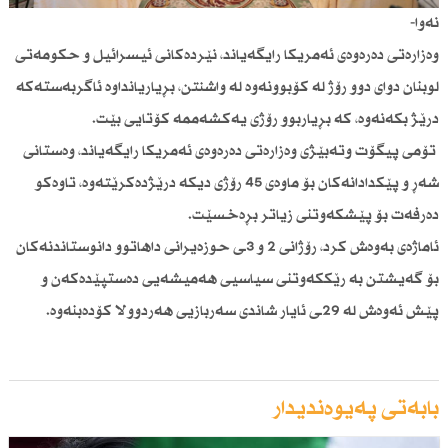
نەوا-
وەزارەتی دەرەوەی ئەمریكا رایگەیاند، نێردەكانی ئیسرائیل و حكومەتی
لوبنان دوای دوو رۆژ لە كۆبوونەوە لە واشنتن، بڕیاریانداوە ئاگربەستەكە
درێژ بكەنەوە، كە بڕیاربوو رۆژی یەكشەممە كۆتایی بێت.
تۆمی پیگۆت وتەبێژی وەزارەتی دەرەوەی ئەمریكا رایگەیاند، وەستانی
شەڕ و پێكدادانەكان بۆ ماوەی 45 رۆژی دیكە درێژدەكرێتەوە، تاوەكو
دەرفەت بۆ پێشكەوتنی زیاتر بڕەخسێت.
ئاماژەی بەوەش كرد، رۆژانی 2 و 3ـی حوزەیرانی داهاتوو دانوستاندنەكان
بۆ گەیشتن بە رێككەوتنی سیاسیی هەمیشەیی دەستپێدەكەن و
پێش ئەوەش لە 29ـی ئایار شاندی سەربازیی هەردوولا كۆدەبنەوە.
بابەتی پەیوەندیدار