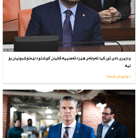
وەزیری دادی توركیا: ئەوانەی هێزە ئەمنییەكانیان كوشتوە لێخۆشبونیان بۆ
نیە
1 رۆژ پێش ئێستا