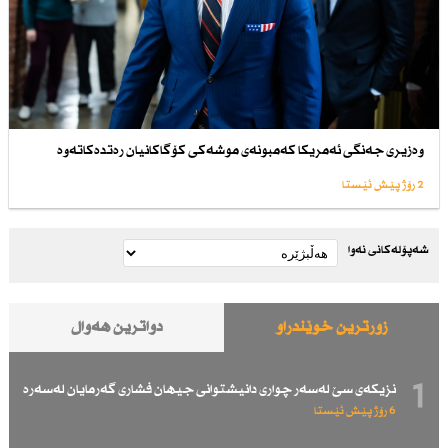
وەزیری جەنگی ئەمریكا كەمبونەی موشەكی كۆگاكانیان رەتدەكاتەوە
2 رۆژ پێش ئێستا
شەپۆلەکانی نەوا
زۆرترین خوێندراو
دواترین هەواڵ
1
نزیكەی سێ لەسەر چواری دانیشتوانی جیهان فشاری گەرمایان لەسەرە
6 رۆژ پێش ئێستا