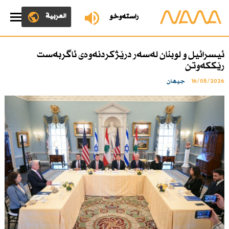
العربية
ڕاستەوخۆ
ئیسرائیل و لوبنان لەسەر درێژكردنەوەی ئاگربەست
رێككەوتن
16/05/2026
جیهان