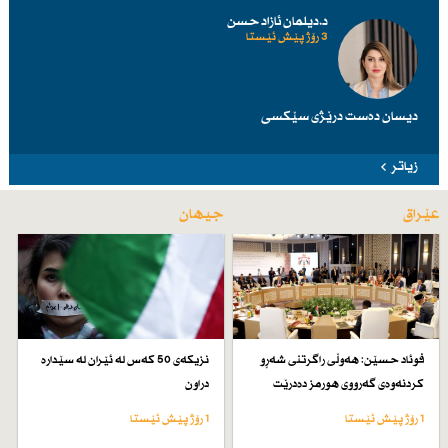
د.دیلمان ئازاد حسن
3 رۆژ پێش ئێستا
دیسان دەست درێژی سێكسی
زیاتر
عێراق
جیهان
فوئاد حسێن: هەوڵی راگرتنی شەڕو
نزیكەی 50 كەس لە ئێران لە سێدارە
كردنەوەی گەرووی هورمز دەدرێت
دراون
1 رۆژ پێش ئێستا
1 رۆژ پێش ئێستا