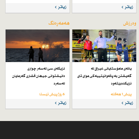
زیاتر
زیاتر
وەرزش
هەمەڕەنگ
یانەی مامۆستایانی عیراق لە
نزیكەی سێ لەسەر چواری
گەیشتن بە پاڵەوانێتییەكی موای تای
دانیشتوانی جیهان فشاری گەرمایان
نزیكدەبێتەوە
لەسەرە
پێش 1 هەفتە
6 رۆژ پێش ئێستا
زیاتر
زیاتر