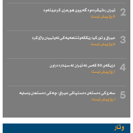
2
ئێران رەتیكردەوە گەرووی هورمزی كردبێتەوە
5 رۆژ پێش ئێستا
3
عیراق و توركیا رێككەوتننامەیەكی نەوتییان واژۆكرد
6 رۆژ پێش ئێستا
4
نزیكەی 50 كەس لە ئێران لە سێدارە دراون
1 رۆژ پێش ئێستا
5
سەرۆكی دەستەی دەستپاكی عیراق: چەكی دەستمان یاسایە
1 رۆژ پێش ئێستا
وتار