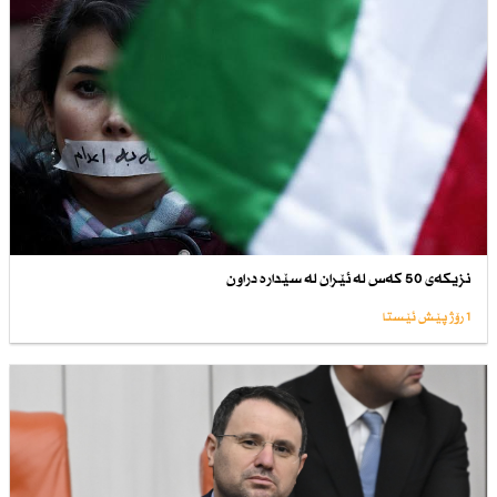
نزیكەی 50 كەس لە ئێران لە سێدارە دراون
1 رۆژ پێش ئێستا