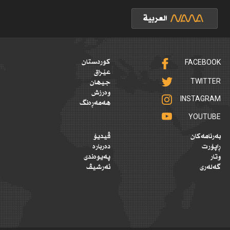
FACEBOOK
کوردستان
عێراق
TWITTER
جیهان
وەرزش
INSTAGRAM
هەمەڕەنگ
YOUTUBE
بەرنامەکان
ڤیدیۆ
ڕاپۆرت
دەربارە
وتار
پەیوەندی
گەلەری
ئەرشیڤ