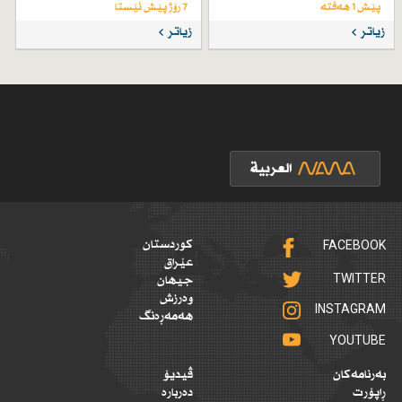
پێش 1 هەفتە
7 رۆژ پێش ئێستا
زیاتر
زیاتر
FACEBOOK
کوردستان
عێراق
TWITTER
جیهان
وەرزش
INSTAGRAM
هەمەڕەنگ
YOUTUBE
بەرنامەکان
ڤیدیۆ
ڕاپۆرت
دەربارە