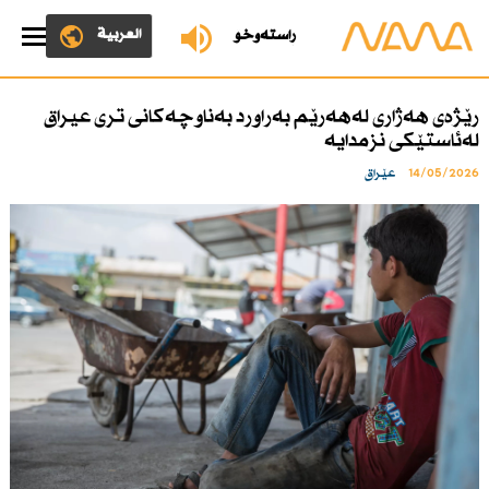
العربية
ڕاستەوخۆ
رێژەی هەژاری لەهەرێم بەراورد بەناوچەكانی تری عیراق
لەئاستێكی نزمدایە
14/05/2026
عێراق