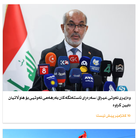
وەزیری نەوتی عیراق: سەرەڕای ئاستەنگەكان بەرهەمی نەوتیی بۆ هاوڵاتیان
دابین كراوە
10 کاتژمێر پێش ئێستا