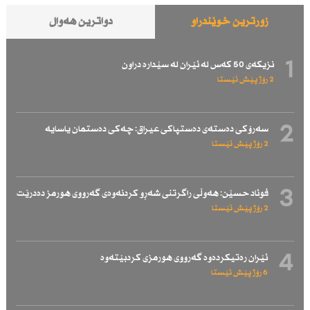
زۆرترین خوێندراو
دواترین هەواڵ
1
نزیكەی 50 كەس لە ئێران لە سێدارە دراون
2 رۆژ پێش ئێستا
2
سەرۆكی دەستەی دەستپاكی عیراق: چەكی دەستمان یاسایە
2 رۆژ پێش ئێستا
3
فوئاد حسێن: هەوڵی راگرتنی شەڕو كردنەوەی گەرووی هورمز دەدرێت
2 رۆژ پێش ئێستا
4
ئێران رەتیكردەوە گەرووی هورمزی كردبێتەوە
6 رۆژ پێش ئێستا