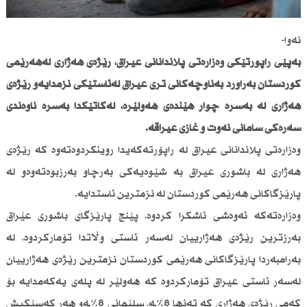
نەوا-
بەپێی راپۆرتێكی وەزارەتی پلاندانانی عیراق، رێژەی هەژاری لەهەرێمی
كوردستان بەراورد بەناوچەكانی تری عیراق لەئاستێكی نزمدایەو رێژەی
هەژاری لە بەسرە چوار هێندەی هەولێرە، لەكاتێكدا بەسرە ناوەندی
سەرەكی سامانی نەوت و غازی عیراقە.
وەزارەتی پلاندانانی عیراق لە راپۆرتەكەیدا روینكردوەتەوە كە رێژەی
هەژاری لە باشوری عیراق بە شێوەیەكی بەرچاو بەرزبوەتەوەو لە
پارێزگاكانی هەرێمی كوردستان لە نزمترین ئاستدایە.
وەزارەتەكە ئەوەشی ئاشكرا كردوە، پێنج پارێزگای باشوری عێراق
بەرزترین رێژەی هەژارییان لەسەر ئاستی وڵاتدا تۆماركردوە، لە
بەرامبەردا پارێزگاكانی هەرێمی كوردستان نزمترین رێژەی هەژارییان
لەسەر ئاستی عیراق تۆماركردوە كە هەولێر لە پلەی یەكەمدایە بۆ
كەمی رێژەی هەژاری كە تەنها 8٪ـە، سلێمانی 8٪ـەو هەر كەسێكیش