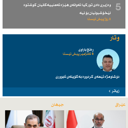
5
وەزیری دادی توركیا: ئەوانەی هێزە ئەمنییەكانیان كوشتوە
لێخۆشبونیان بۆ نیە
2 رۆژ پێش ئێستا
وتار
ڕەنج باراوی
8 کاتژمێر پێش ئێستا
دۆشاومژە ئێمەی کردووە بەکۆیلەی ئابووری
زیاتر
عێراق
جیهان