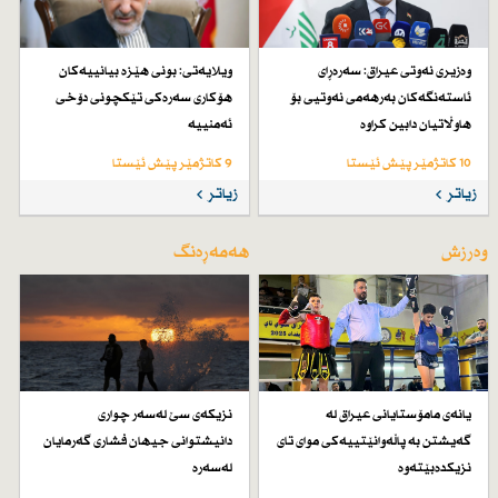
وەزیری نەوتی عیراق: سەرەڕای
ویلایەتی: بونی هێزە بیانییەكان
ئاستەنگەكان بەرهەمی نەوتیی بۆ
هۆكاری سەرەكی تێكچونی دۆخی
هاوڵاتیان دابین كراوە
ئەمنییە
10 کاتژمێر پێش ئێستا
9 کاتژمێر پێش ئێستا
زیاتر
زیاتر
وەرزش
هەمەڕەنگ
یانەی مامۆستایانی عیراق لە
نزیكەی سێ لەسەر چواری
گەیشتن بە پاڵەوانێتییەكی موای تای
دانیشتوانی جیهان فشاری گەرمایان
نزیكدەبێتەوە
لەسەرە