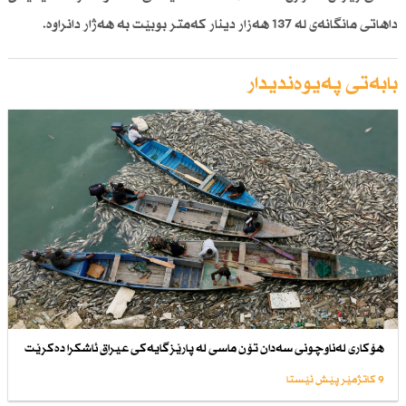
داهاتی مانگانەی لە 137 هەزار دینار كەمتر بوبێت بە هەژار دانراوە.
بابەتی پەیوەندیدار
هۆكاری لەناوچونی سەدان تۆن ماسی لە پارێزگایەكی عیراق ئاشكرا دەكرێت
9 کاتژمێر پێش ئێستا