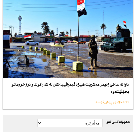
داوا لە عەلی زەیدی دەكرێت هێزە فیدڕاڵییەكان لە كەركوك و دوزخورماتو
بهێڵێتەوە
13 کاتژمێر پێش ئێستا
شەپۆلەکانی نەوا