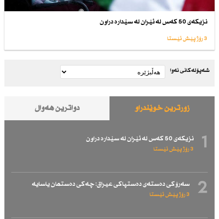
نزیكەی 50 كەس لە ئێران لە سێدارە دراون
3 رۆژ پێش ئێستا
شەپۆلەکانی نەوا
زۆرترین خوێندراو
دواترین هەواڵ
1
نزیكەی 50 كەس لە ئێران لە سێدارە دراون
3 رۆژ پێش ئێستا
2
سەرۆكی دەستەی دەستپاكی عیراق: چەكی دەستمان یاسایە
3 رۆژ پێش ئێستا