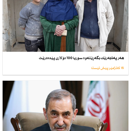
هەر پەنابەرێك بگەڕێتەوە سوریا 100 دۆلاری پێدەدرێت
15 کاتژمێر پێش ئێستا