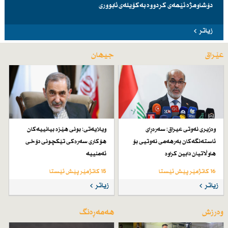
دۆشاومژە ئێمەی کردووە بەکۆیلەی ئابووری
زیاتر
عێراق
جیهان
وەزیری نەوتی عیراق: سەرەڕای
ویلایەتی: بونی هێزە بیانییەكان
ئاستەنگەكان بەرهەمی نەوتیی بۆ
هۆكاری سەرەكی تێكچونی دۆخی
هاوڵاتیان دابین كراوە
ئەمنییە
16 کاتژمێر پێش ئێستا
15 کاتژمێر پێش ئێستا
زیاتر
زیاتر
وەرزش
هەمەڕەنگ