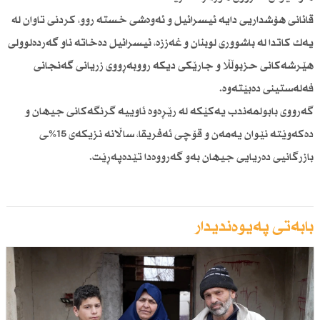
قائانی هۆشداریی دایە ئیسرائیل و ئەوەشی خستە روو، كردنی تاوان لە
یەك كاتدا لە باشووری لوبنان و غەززە، ئیسرائیل دەخاتە ناو گەردەلوولی
هێرشەكانی حزبوڵڵا و جارێكی دیكە رووبەڕووی زریانی گەنجانی
فەلەستینی دەبێتەوە.
گەرووی بابولمەندب یەكێكە لە رێڕەوە ئاوییە گرنگەكانی جیهان و
دەكەوێتە نێوان یەمەن و قۆچی ئەفریقا، ساڵانە نزیكەی 15%ـی
بازرگانیی دەریایی جیهان بەو گەرووەدا تێدەپەڕێت.
بابەتی پەیوەندیدار