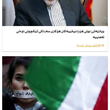
ویلایەتی: بونی هێزە بیانییەكان هۆكاری سەرەكی تێكچونی دۆخی
ئەمنییە
15 کاتژمێر پێش ئێستا