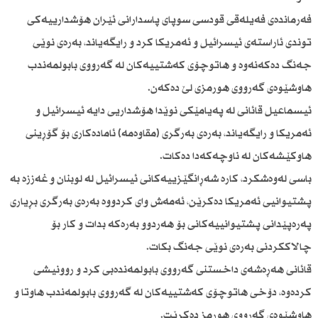
فەرماندەی فەیلەقی قودسی سوپای پاسدارانی ئێران هۆشدارییەكی
توندی ئاراستەی ئیسرائیل و ئەمریكا كرد و رایگەیاند، بەرەی نوێی
جەنگ دەكەنەوە و هاتوچۆی كەشتییەكان لە گەرووی بابولمەندب
هاوشێوەی گەرووی هورمزی لێ دەكەن.
ئیسماعیل قائانی لە پەیامێكی نوێدا هۆشداریی دایە ئیسرائیل و
ئەمریكا و رایگەیاند، بەرەی بەرگری (مقاوەمە) ئامادەكاری بۆ گۆڕینی
هاوكێشەكان لە ناوچەكەدا دەكات.
باسی لەوەشكرد، كارە شەڕانگێزییەكانی ئیسرائیل لە لوبنان و غەززە بە
پشتیوانیی ئەمریكا دەكرێن، ئەمەش وای كردووە بەرەی بەرگری بڕیاری
پەرەپێدانی پشتیوانییەكانی بۆ هەردوو بەرەكە بدات و كار بۆ
چالاككردنی بەرەی نوێی جەنگ بكات.
قائانی هەڕەشەی داخستنی گەرووی بابولمەندەبی كرد و روونیشی
كردەوە، دۆخی هاتوچۆی كەشتییەكان لە گەرووی بابولمەندب هاوتا و
هاوشێوەی گەرووی هورمز دەكرێت.