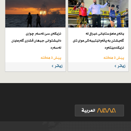
یانەی مامۆستایانی عیراق لە
نزیكەی سێ لەسەر چواری
گەیشتن بە پاڵەوانێتییەكی موای تای
دانیشتوانی جیهان فشاری گەرمایان
نزیكدەبێتەوە
لەسەرە
پێش 2 هەفتە
پێش 2 هەفتە
زیاتر
زیاتر