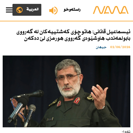
العربية
ڕاستەوخۆ
ئیسماعیل قائانی: هاتوچۆی كەشتییەكان لە گەرووی
بابولمەندب هاوشێوەی گەرووی هورمزی لێ دەكەن
02/06/2026
جیهان
نەوا-