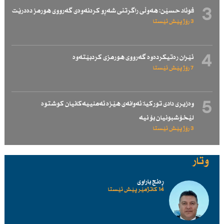
3
فوئاد حسێن: هەوڵی راگرتنی شەڕو كردنەوەی گەرووی هورمز دەدرێت
3 رۆژ پێش ئێستا
4
ئێران رەتیكردەوە گەرووی هورمزی كردبێتەوە
7 رۆژ پێش ئێستا
5
وەزیری دادی توركیا: ئەوانەی هێزە ئەمنییەكانیان كوشتوە
لێخۆشبونیان بۆ نیە
3 رۆژ پێش ئێستا
وتار
ڕەنج باراوی
14 کاتژمێر پێش ئێستا