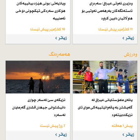
وەزیری نەوتی عیراق: سەرەڕای
ویلایەتی: بونی هێزە بیانییەكان
ئاستەنگەكان بەرهەمی نەوتیی بۆ
هۆكاری سەرەكی تێكچونی دۆخی
هاوڵاتیان دابین كراوە
ئەمنییە
11 کاتژمێر پێش ئێستا
10 کاتژمێر پێش ئێستا
زیاتر
زیاتر
وەرزش
هەمەڕەنگ
یانەی مامۆستایانی عیراق لە
نزیكەی سێ لەسەر چواری
گەیشتن بە پاڵەوانێتییەكی موای تای
دانیشتوانی جیهان فشاری گەرمایان
نزیكدەبێتەوە
لەسەرە
پێش 1 هەفتە
7 رۆژ پێش ئێستا
زیاتر
زیاتر