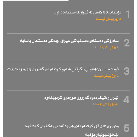
1
نزیكەی 50 كەس لە ئێران لە سێدارە دراون
2 رۆژ پێش ئێستا
2
سەرۆكی دەستەی دەستپاكی عیراق: چەكی دەستمان یاسایە
2 رۆژ پێش ئێستا
3
فوئاد حسێن: هەوڵی راگرتنی شەڕو كردنەوەی گەرووی هورمز دەدرێت
2 رۆژ پێش ئێستا
4
ئێران رەتیكردەوە گەرووی هورمزی كردبێتەوە
6 رۆژ پێش ئێستا
5
وەزیری دادی توركیا: ئەوانەی هێزە ئەمنییەكانیان كوشتوە
لێخۆشبونیان بۆ نیە