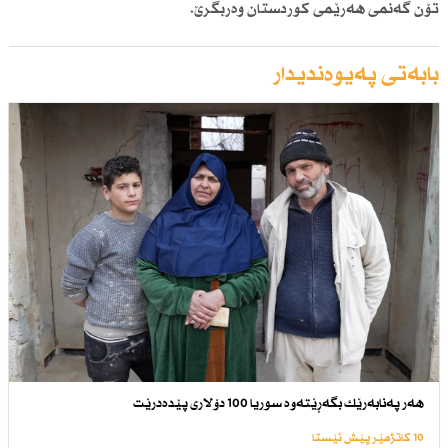
تۆن گەنمی هەرێمی كوردستان وەربگرێ.
بابەتی پەیوەندیدار
هەر پەنابەرێك بگەڕێتەوە سوریا 100 دۆلاری پێدەدرێت
10 کاتژمێر پێش ئێستا