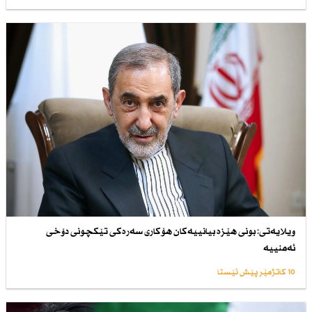
ویلایەتی: بونی هێزە بیانییەكان هۆكاری سەرەكی تێكچونی دۆخی
ئەمنییە
10 کاتژمێر پێش ئێستا