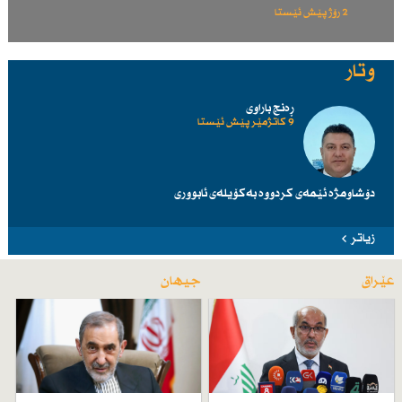
2 رۆژ پێش ئێستا
وتار
ڕەنج باراوی
9 کاتژمێر پێش ئێستا
دۆشاومژە ئێمەی کردووە بەکۆیلەی ئابووری
زیاتر
عێراق
جیهان