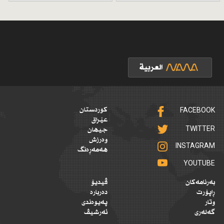
FACEBOOK
کوردستان
عێراق
TWITTER
جیهان
وەرزش
INSTAGRAM
هەمەڕەنگ
YOUTUBE
بەرنامەکان
ڤیدیۆ
ڕاپۆرت
دەربارە
وتار
پەیوەندی
گەلەری
ئەرشیڤ