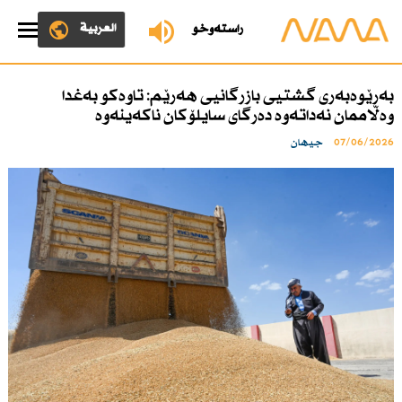
العربية
ڕاستەوخۆ
بەڕێوەبەری گشتیی بازرگانیی هەرێم: تاوەكو بەغدا
وەڵاممان نەداتەوە دەرگای سایلۆكان ناكەینەوە
07/06/2026
جیهان