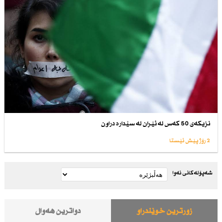
نزیكەی 50 كەس لە ئێران لە سێدارە دراون
2 رۆژ پێش ئێستا
شەپۆلەکانی نەوا
زۆرترین خوێندراو
دواترین هەواڵ