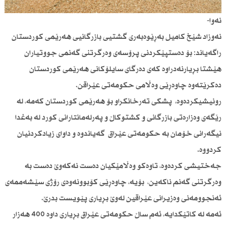
نەوا-
نەوزاد شێخ كامیل بەڕێوەبەری گشتیی بازرگانیی هەرێمی كوردستان
راگەیاند: بۆ دەستپێكردنی پرۆسەی وەرگرتنی گەنمی جووتیاران
هێشتا بڕیارنەدراوە كەی دەرگای سایلۆكانی هەرێمی كوردستان
دەكرێتەوە چاوەڕێی وەڵامی حكومەتی عێراقن.
رونیشیكردەوە، پشكی تەرخانكراو بۆ هەرێمی كوردستان كەمە، لە
رێگەی وەزارەتی بازرگانی و كشتوكاڵ و پەرلەمانتارانی كورد لە بەغدا
نیگەرانی خۆمان بە حكومەتی عێراق گەیاندوە و داوای زیادكردنیان
كردووە.
جەختیشی كردەوە، تاوەكو وەڵامێكیان دەست نەكەوێ دەست بە
وەرگرتنی گەنم ناكەین، بۆیە، چاوەڕێی كۆبوونەوەی رۆژی سێشەممەی
ئەنجوومەنی وەزیرانی عێراقین لەوێ بڕیاری پێویست بدرێ.
ئەمە لە كاتێكدایە، ئەم ساڵ حكومەتی عێراق بڕیاری داوە 400 هەزار