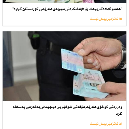
"هەمو ئامادەكارییەك بۆ دابەشكردنی موچەی هەرێمی كوردستان كراوە"
18 کاتژمێر پێش ئێستا
وەزارەتی ناوخۆی هەرێم مۆڵەتی شوفێریی دیجیتاڵی بەفەرمی پەسەند
كرد
21 کاتژمێر پێش ئێستا