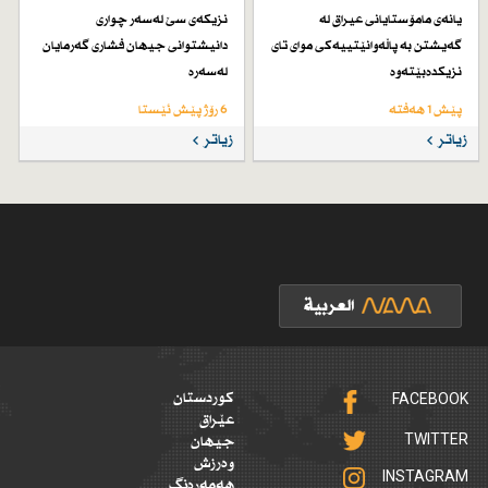
یانەی مامۆستایانی عیراق لە
نزیكەی سێ لەسەر چواری
گەیشتن بە پاڵەوانێتییەكی موای تای
دانیشتوانی جیهان فشاری گەرمایان
نزیكدەبێتەوە
لەسەرە
پێش 1 هەفتە
6 رۆژ پێش ئێستا
زیاتر
زیاتر
FACEBOOK
کوردستان
عێراق
TWITTER
جیهان
وەرزش
INSTAGRAM
هەمەڕەنگ