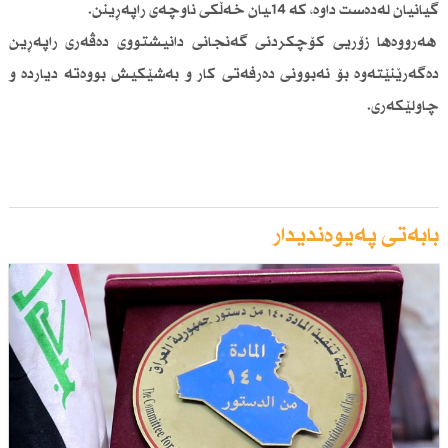
گیانیان لەدەست داوە، كە 14ـیان خەڵكی ناوچەی راپەڕینن.
هەرووەها زۆریی كۆچكردنی گەنجانی دانیشتووی دەڤەری راپەڕین
دەگەرێنێتەوە بۆ نەبوونی دەرفەتی كار و بەشێكیش بووەتە دیاردە و
چاولێكەری.
بابەتی پەیوەندیدار