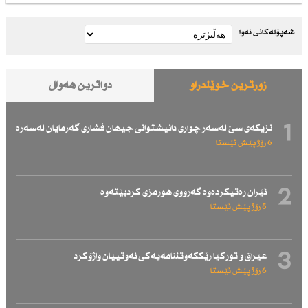
شەپۆلەکانی نەوا
زۆرترین خوێندراو
دواترین هەواڵ
1
نزیكەی سێ لەسەر چواری دانیشتوانی جیهان فشاری گەرمایان لەسەرە
6 رۆژ پێش ئێستا
2
ئێران رەتیكردەوە گەرووی هورمزی كردبێتەوە
5 رۆژ پێش ئێستا
3
عیراق و توركیا رێككەوتننامەیەكی نەوتییان واژۆكرد
6 رۆژ پێش ئێستا