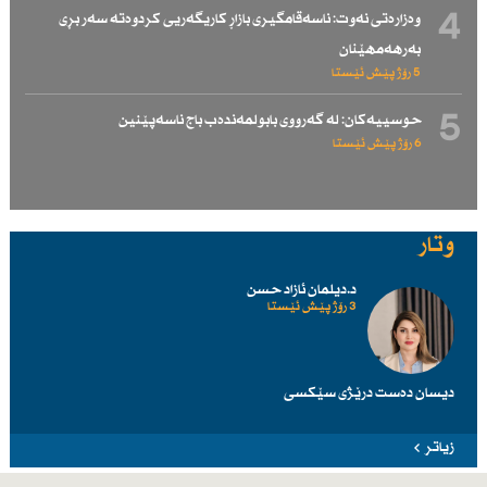
4
وەزارەتی نەوت: ناسەقامگیری بازاڕ كاریگەریی كردوەتە سەر بڕی
بەرهەمهێنان
5 رۆژ پێش ئێستا
5
حوسییەكان: لە گەرووی بابولمەندەب باج ناسەپێنین
6 رۆژ پێش ئێستا
وتار
د.دیلمان ئازاد حسن
3 رۆژ پێش ئێستا
دیسان دەست درێژی سێكسی
زیاتر