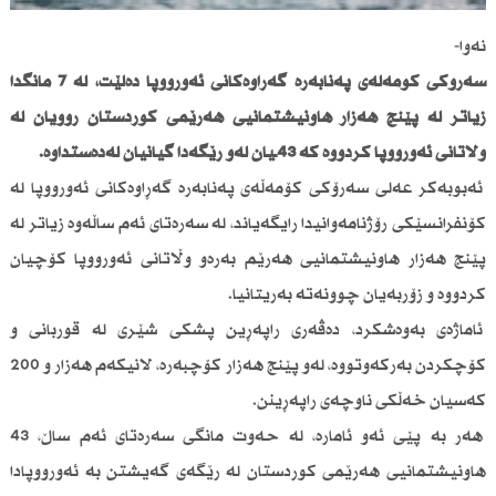
نەوا-
سەرۆكی كۆمەڵەی پەنابەرە گەڕاوەكانی ئەورووپا دەڵێت، لە 7 مانگدا
زیاتر لە پێنج هەزار هاونیشتمانیی هەرێمی كوردستان روویان لە
وڵاتانی ئەورووپا كردووە كە 43ـیان لەو رێگەدا گیانیان لەدەستداوە.
ئەبوبەكر عەلی سەرۆكی كۆمەڵەی پەنابەرە گەڕاوەكانی ئەورووپا لە
كۆنفرانسێكی رۆژنامەوانیدا رایگەیاند، لە سەرەتای ئەم ساڵەوە زیاتر لە
پێنج هەزار هاونیشتمانیی هەرێم بەرەو وڵاتانی ئەورووپا كۆچیان
كردووە و زۆربەیان چوونەتە بەریتانیا.
ئاماژەی بەوەشكرد، دەڤەری راپەڕین پشكی شێری لە قوربانی و
كۆچكردن بەركەوتووە، لەو پێنج هەزار كۆچبەرە، لانیكەم هەزار و 200
كەسیان خەڵكی ناوچەی راپەڕینن.
هەر بە پێی ئەو ئامارە، لە حەوت مانگی سەرەتای ئەم ساڵ، 43
هاونیشتمانیی هەرێمی كوردستان لە رێگەی گەیشتن بە ئەورووپادا