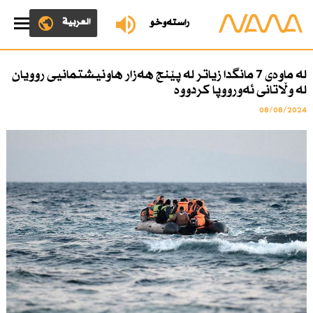
العربية
ڕاستەوخۆ
لە ماوەی 7 مانگدا زیاتر لە پێنج هەزار هاونیشتمانیی روویان
لە وڵاتانی ئەورووپا كردووە
08/08/2024