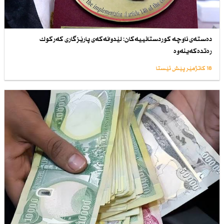
دەستەی ناوچە كوردستانییەكان: لێدوانەكەی پارێزگاری كەركوك
رەتدەكەینەوە
18 کاتژمێر پێش ئێستا