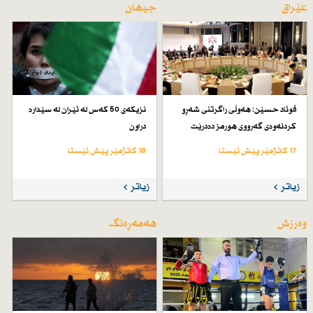
عێراق
جیهان
فوئاد حسێن: هەوڵی راگرتنی شەڕو
نزیكەی 50 كەس لە ئێران لە سێدارە
كردنەوەی گەرووی هورمز دەدرێت
دراون
17 کاتژمێر پێش ئێستا
18 کاتژمێر پێش ئێستا
زیاتر
زیاتر
وەرزش
هەمەڕەنگ