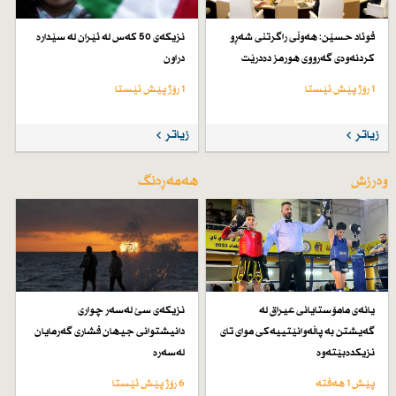
فوئاد حسێن: هەوڵی راگرتنی شەڕو
نزیكەی 50 كەس لە ئێران لە سێدارە
كردنەوەی گەرووی هورمز دەدرێت
دراون
1 رۆژ پێش ئێستا
1 رۆژ پێش ئێستا
زیاتر
زیاتر
وەرزش
هەمەڕەنگ
یانەی مامۆستایانی عیراق لە
نزیكەی سێ لەسەر چواری
گەیشتن بە پاڵەوانێتییەكی موای تای
دانیشتوانی جیهان فشاری گەرمایان
نزیكدەبێتەوە
لەسەرە
پێش 1 هەفتە
6 رۆژ پێش ئێستا