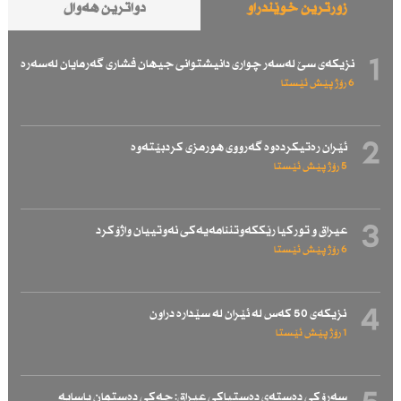
زۆرترین خوێندراو
دواترین هەواڵ
1
نزیكەی سێ لەسەر چواری دانیشتوانی جیهان فشاری گەرمایان لەسەرە
6 رۆژ پێش ئێستا
2
ئێران رەتیكردەوە گەرووی هورمزی كردبێتەوە
5 رۆژ پێش ئێستا
3
عیراق و توركیا رێككەوتننامەیەكی نەوتییان واژۆكرد
6 رۆژ پێش ئێستا
4
نزیكەی 50 كەس لە ئێران لە سێدارە دراون
1 رۆژ پێش ئێستا
سەرۆكی دەستەی دەستپاكی عیراق: چەكی دەستمان یاسایە