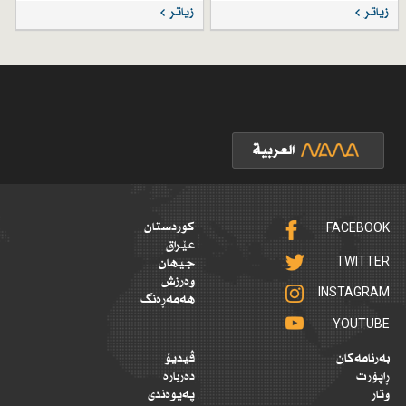
زیاتر
زیاتر
FACEBOOK
کوردستان
عێراق
TWITTER
جیهان
وەرزش
INSTAGRAM
هەمەڕەنگ
YOUTUBE
بەرنامەکان
ڤیدیۆ
ڕاپۆرت
دەربارە
وتار
پەیوەندی