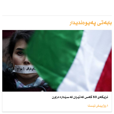
بابەتی پەیوەندیدار
نزیكەی 50 كەس لە ئێران لە سێدارە دراون
1 رۆژ پێش ئێستا