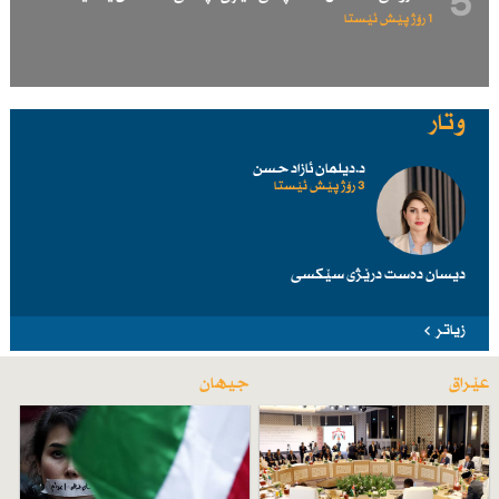
5
1 رۆژ پێش ئێستا
وتار
د.دیلمان ئازاد حسن
3 رۆژ پێش ئێستا
دیسان دەست درێژی سێكسی
زیاتر
عێراق
جیهان