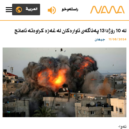
العربية
ڕاستەوخۆ
لە 10 رۆژدا 13 پەناگەی ئاوارەكان لە غەزە كراوەتە ئامانج
11/08/2024
جیهان
نەوا-