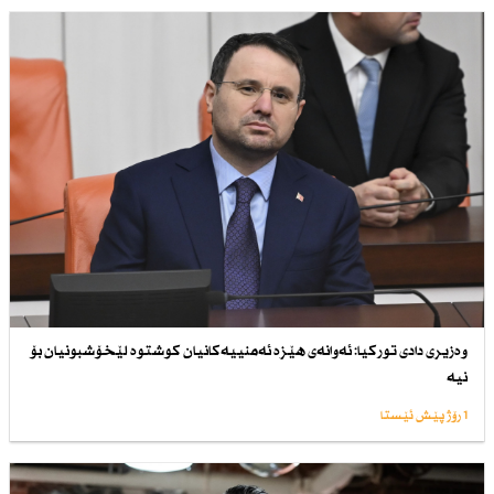
وەزیری دادی توركیا: ئەوانەی هێزە ئەمنییەكانیان كوشتوە لێخۆشبونیان بۆ
نیە
1 رۆژ پێش ئێستا