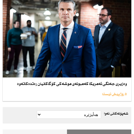
وەزیری جەنگی ئەمریكا كەمبونەی موشەكی كۆگاكانیان رەتدەكاتەوە
2 رۆژ پێش ئێستا
شەپۆلەکانی نەوا