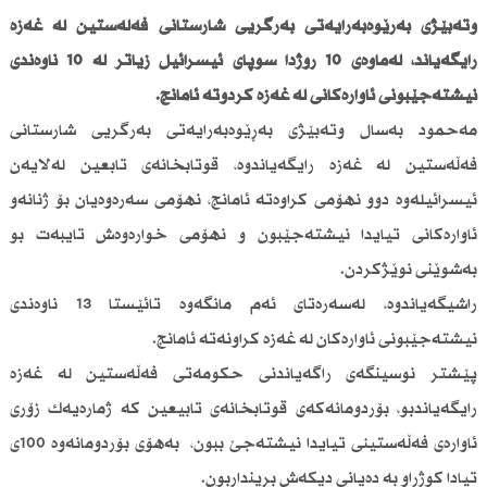
وتەبێژی بەڕێوەبەرایەتی بەرگریی شارستانی فەڵەستین لە غەزە
رایگەیاند، لەماوەی 10 رۆژدا سوپای ئیسرائیل زیاتر لە 10 ناوەندی
نیشتەجێبونی ئاوارەكانی لە غەزە كردۆتە ئامانج.
مەحمود بەسال وتەبێژی بەڕێوەبەرایەتی بەرگریی شارستانی
فەڵەستین لە غەزە رایگەیاندوە، قوتابخانەی تابعین لەلایەن
ئیسرائیلەوە دوو نهۆمی كراوەتە ئامانج، نهۆمی سەرەوەیان بۆ ژنانەو
ئاوارەكانی تیایدا نیشتەجێبون و نهۆمی خوارەوەش تایبەت بو
بەشوێنی نوێژكردن.
راشیگەیاندوە، لەسەرەتای ئەم مانگەوە تائێستا 13 ناوەندی
نیشتەجێبونی ئاوارەكان لە غەزە كراونەتە ئامانج.
پێشتر نوسینگەی راگەیاندنی حكومەتی فەڵەستین لە غەزە
رایگەیاندبو، بۆردومانەكەی قوتابخانەی تابیعین كە ژمارەیەك زۆری
ئاوارەی فەڵەستینی تیایدا نیشتەجێ ببون، بەهۆی بۆردومانەوە 100ی
تیادا كوژراو بە دەیانی دیكەش برینداربون.