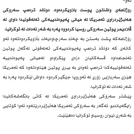
نەوا-
رۆژنامەی واشنتۆن پۆست بڵاویكردەوە، دۆناڵد ترەمپ سەرۆكی
هەڵبژێردراوی ئەمریكا لە میانی پەیوەندییەكی تەلەفۆنیدا داوای لە
ڤلادیمر پوتین سەرۆكی روسیا كردووە پەرە بە شەڕ نەدات لە ئۆكرانیا.
رۆژنامەكە پشت بەستن بە چەند سەرچاوەیەك بڵاویكردوەتەوە ئەو
كاتەی كە دۆناڵد ترەمپ پەیوەندییەكی تەلەفۆنی لەگەڵ پوتین
ئەنجامداوە قسەكانیان دزەی پێكراوەو لەمیانی پەیوەندییە
تەلەفۆنییەكدا ترەمپ ئەوەی بە بیری پوتین هێناوەتەوە كە ئەمریكا
هێزی سەربازیی زۆری لە ئەوروپا جێگیركردوە، داواش لێكردوە پەرە بە
شەڕ نەدات لە ئۆكرانیا.
پێشتر سەرۆكی هەڵبژێردراوی ئەمریكا لە كاتی بانگەشەكانیدا
رایگەیاندبو، ئەگەر بە سەرۆكی ئەمریكا هەڵبژێردرێتەوە ئەوا كۆتایی
بە شەڕی نێوان روسیاو ئۆكرانیا دەهێنێت.