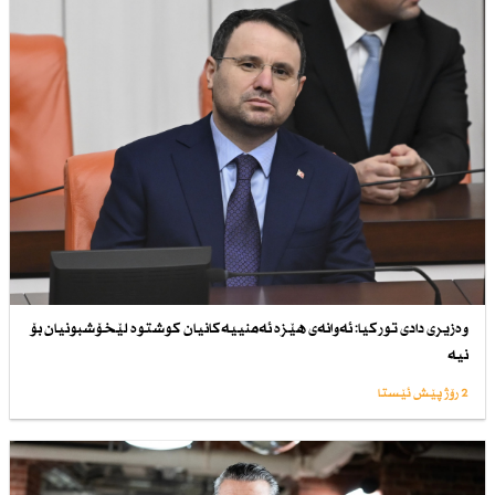
وەزیری دادی توركیا: ئەوانەی هێزە ئەمنییەكانیان كوشتوە لێخۆشبونیان بۆ
نیە
2 رۆژ پێش ئێستا