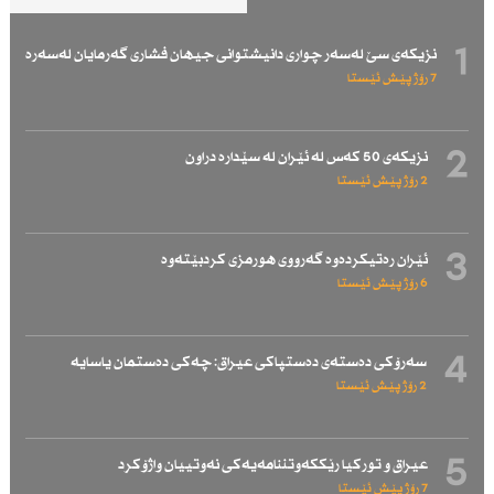
1
نزیكەی سێ لەسەر چواری دانیشتوانی جیهان فشاری گەرمایان لەسەرە
7 رۆژ پێش ئێستا
2
نزیكەی 50 كەس لە ئێران لە سێدارە دراون
2 رۆژ پێش ئێستا
3
ئێران رەتیكردەوە گەرووی هورمزی كردبێتەوە
6 رۆژ پێش ئێستا
4
سەرۆكی دەستەی دەستپاكی عیراق: چەكی دەستمان یاسایە
2 رۆژ پێش ئێستا
5
عیراق و توركیا رێككەوتننامەیەكی نەوتییان واژۆكرد
7 رۆژ پێش ئێستا