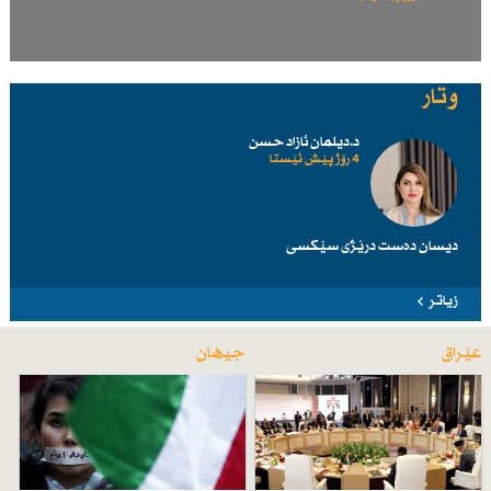
وتار
د.دیلمان ئازاد حسن
4 رۆژ پێش ئێستا
دیسان دەست درێژی سێكسی
زیاتر
عێراق
جیهان