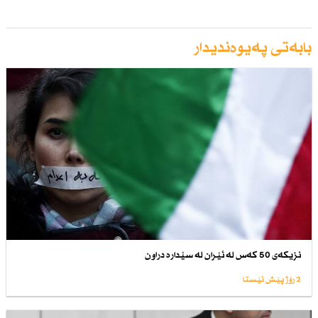
بابەتی پەیوەندیدار
نزیكەی 50 كەس لە ئێران لە سێدارە دراون
2 رۆژ پێش ئێستا