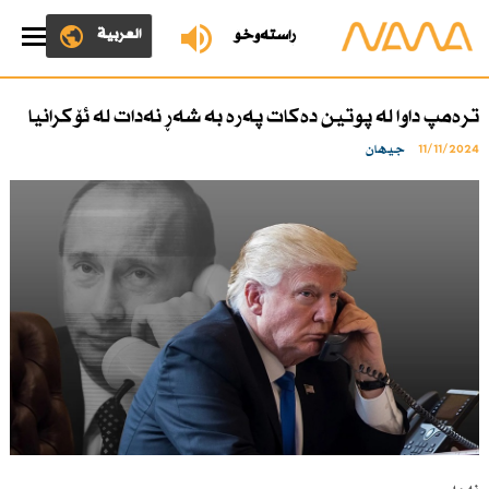
العربية
ڕاستەوخۆ
ترەمپ داوا لە پوتین دەكات پەرە بە شەڕ نەدات لە ئۆكرانیا
11/11/2024
جیهان