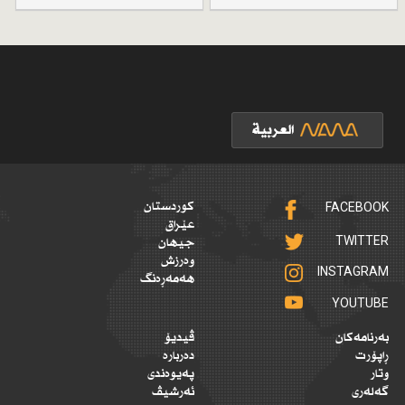
FACEBOOK
کوردستان
عێراق
TWITTER
جیهان
وەرزش
INSTAGRAM
هەمەڕەنگ
YOUTUBE
بەرنامەکان
ڤیدیۆ
ڕاپۆرت
دەربارە
وتار
پەیوەندی
گەلەری
ئەرشیڤ