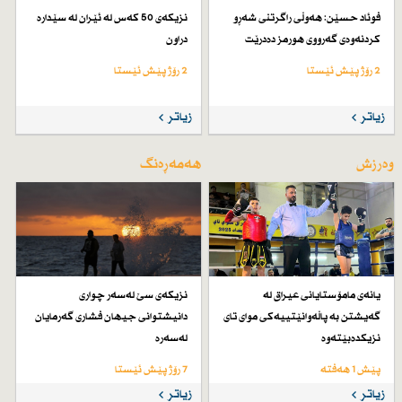
فوئاد حسێن: هەوڵی راگرتنی شەڕو
نزیكەی 50 كەس لە ئێران لە سێدارە
كردنەوەی گەرووی هورمز دەدرێت
دراون
2 رۆژ پێش ئێستا
2 رۆژ پێش ئێستا
زیاتر
زیاتر
وەرزش
هەمەڕەنگ
یانەی مامۆستایانی عیراق لە
نزیكەی سێ لەسەر چواری
گەیشتن بە پاڵەوانێتییەكی موای تای
دانیشتوانی جیهان فشاری گەرمایان
نزیكدەبێتەوە
لەسەرە
پێش 1 هەفتە
7 رۆژ پێش ئێستا
زیاتر
زیاتر