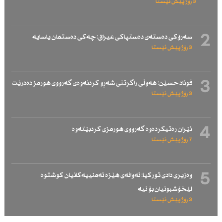
3 رۆژ پێش ئێستا
2
سەرۆكی دەستەی دەستپاكی عیراق: چەكی دەستمان یاسایە
3 رۆژ پێش ئێستا
3
فوئاد حسێن: هەوڵی راگرتنی شەڕو كردنەوەی گەرووی هورمز دەدرێت
3 رۆژ پێش ئێستا
4
ئێران رەتیكردەوە گەرووی هورمزی كردبێتەوە
7 رۆژ پێش ئێستا
5
وەزیری دادی توركیا: ئەوانەی هێزە ئەمنییەكانیان كوشتوە
لێخۆشبونیان بۆ نیە
3 رۆژ پێش ئێستا