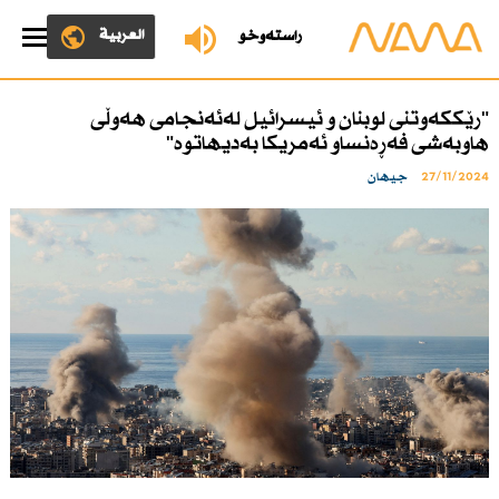
العربية
ڕاستەوخۆ
"رێككەوتنی لوبنان و ئیسرائیل لەئەنجامی هەوڵی
هاوبەشی فەڕەنساو ئەمریكا بەدیهاتوە"
27/11/2024
جیهان