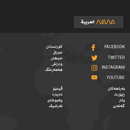
FACEBOOK
کوردستان
عێراق
TWITTER
جیهان
وەرزش
INSTAGRAM
هەمەڕەنگ
YOUTUBE
بەرنامەکان
ڤیدیۆ
ڕاپۆرت
دەربارە
وتار
پەیوەندی
گەلەری
ئەرشیڤ