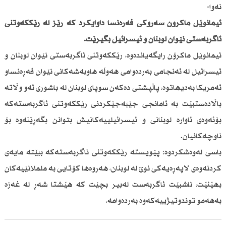
نەوا-
ئیمانوێل ماكرۆن سەرۆكی فەرەنسا داوایكرد كە رێز لە رێككەوتنی
ئاگربەستی نێوان لوبنان و ئیسرائیل بگیرێت.
ئیمانوێل ماكرۆن رایگەیاندەوە، رێككەوتنی ئاگربەستی نێوان لوبنان و
ئیسرائیل لە ئەنجامی بەردەوامی هەوڵە هاوبەشەكانی نێوان فەڕەنساو
ئەمریكا بەدیهاتوە، پاڵپشتی دەكەن سوپای لوبنان لە باشوری ئەو وڵاتە
باڵادەستبێت بە ئامانجی جێبەجێكردنی رێككەوتنی ئاگربەستەكە
بۆئەوەی ئاوارە لوبنانی و ئیسرائیلییەكانیش بتوانن بگەڕێنەوە بۆ
ناوچەكانیان.
باسی لەوەشكردوە: پێویستە رێككەوتنی ئاگربەستەكە ببێتە مایەی
كردنەوەی لاپەڕەیەكی نوێ لە لوبنان، هەروەها كۆتایی بە ململانێیەكان
بهێنێت، ناشبێت ئاگربەست لەبیر بچێت كە هێشتا شەڕ لە غەزە
بەهەمو توندوتیژییەكەوە بەردەوامە.