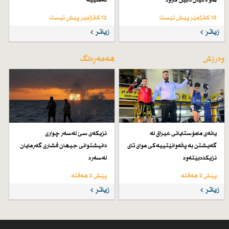
هاوڵاتیان دابین كراوە
ئەمنییە
13 کاتژمێر پێش ئێستا
12 کاتژمێر پێش ئێستا
زیاتر
زیاتر
وەرزش
هەمەڕەنگ
یانەی مامۆستایانی عیراق لە
نزیكەی سێ لەسەر چواری
گەیشتن بە پاڵەوانێتییەكی موای تای
دانیشتوانی جیهان فشاری گەرمایان
نزیكدەبێتەوە
لەسەرە
پێش 2 هەفتە
پێش 2 هەفتە
زیاتر
زیاتر