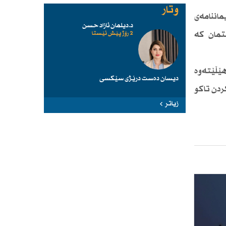
وتار
ماننامەی
د.دیلمان ئازاد حسن
تمان كە
2 رۆژ پێش ئێستا
هێڵێتەوە
دیسان دەست درێژی سێكسی
ردن تاكو
زیاتر