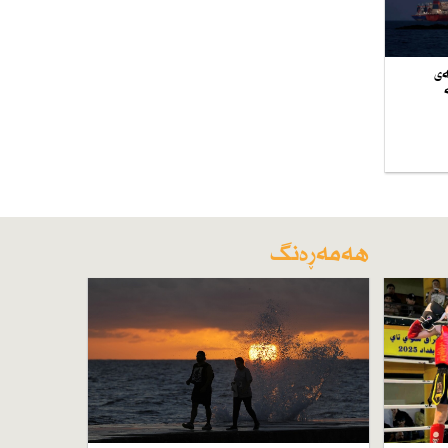
ەی
هەمەڕەنگ