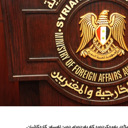
اژەی بەوەكردەوە كە بەردەوام دەبن لەسەر كارەكانیان.