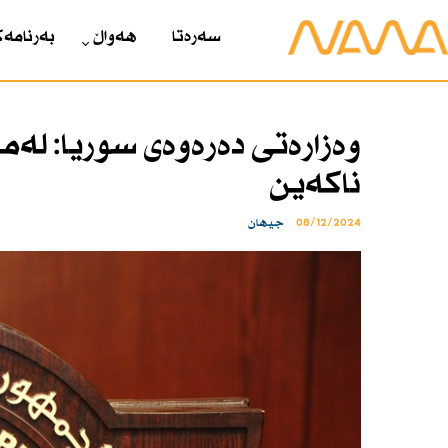
سەرەتا
هەواڵ
بەرنامەک
وەزارەتی دەرەوەی سوریا: لەم
ناكەین
08/12/2024
جیهان