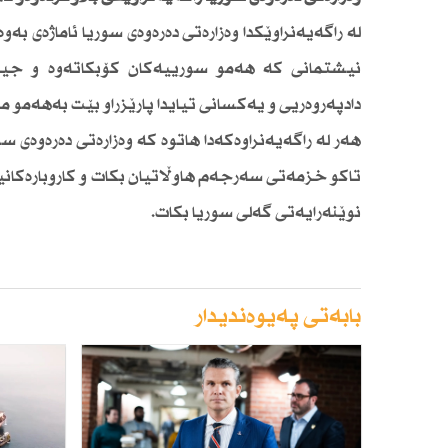
لە راگەیەنراوێكدا وەزارەتی دەرەوەی سوریا ئاماژەی بە
نیشتمانی كە هەمو سورییەكان كۆبكاتەوە و جیاوا
دادپەروەریی و یەكسانی تیایدا پارێزراو بێت بەهەمو ما
هەر لە راگەیەنراوەكەدا هاتوە كە وەزارەتی دەرەوەی 
تاكو خزمەتی سەرجەم هاوڵاتیان بكات و كاروبارەكانیان
نوێنەرایەتی گەلی سوریا بكات.
بابەتی پەیوەندیدار