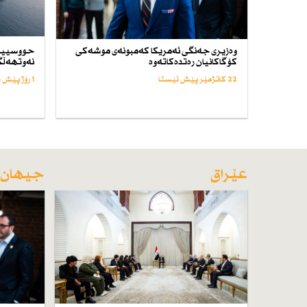
وەزیری جەنگی ئەمریكا كەمبونەی موشەكی
حووسییە
كۆگاكانیان رەتدەكاتەوە
نەوتهەڵگر
22 کاتژمێر پێش ئێستا
1 رۆژ پێش ئێستا
عێراق
جیهان