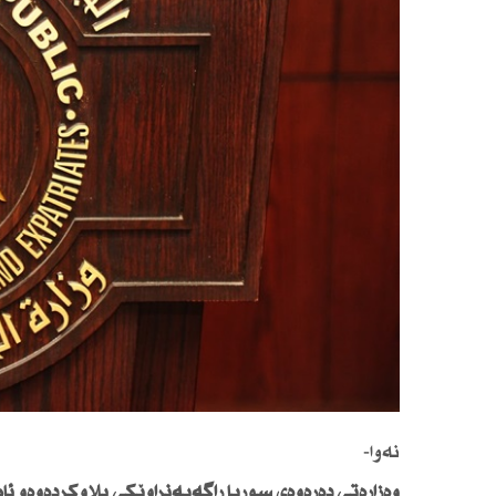
نەوا-
وەزارەتی دەرەوەی سوریا راگەیەنراوێكی بڵاوكردەوەو ئام