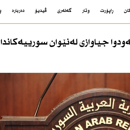
ان
ڕاپۆرت
وتار
گەلەری
ڤیدیۆ
دەربارە
پ
ەودوا جیاوازی لەنێوان سورییەكاندا