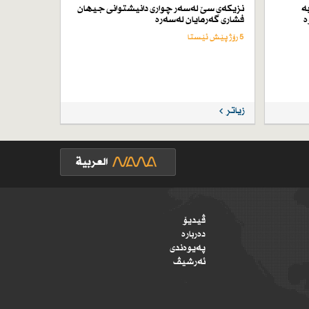
ە
نزیكەی سێ لەسەر چواری دانیشتوانی جیهان
ە
فشاری گەرمایان لەسەرە
5 رۆژ پێش ئێستا
زیاتر
ڤیدیۆ
دەربارە
پەیوەندی
ئەرشیڤ