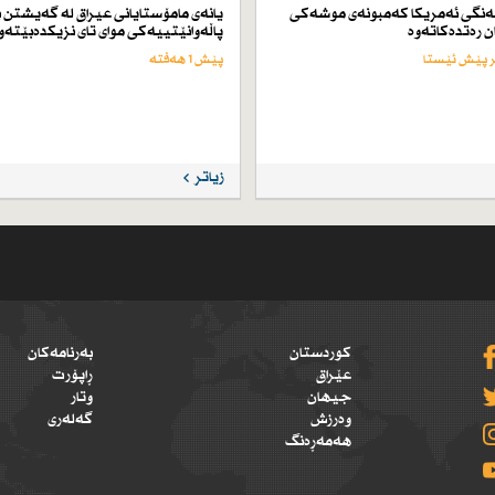
ەنگی ئەمریكا كەمبونەی موشەكی
یانەی مامۆستایانی عیراق لە گەیشتن ب
ن رەتدەكاتەوە
پاڵەوانێتییەكی موای تای نزیكدەبێتەو
پێش 1 هەفتە
زیاتر
کوردستان
بەرنامەکان
عێراق
ڕاپۆرت
جیهان
وتار
وەرزش
گەلەری
هەمەڕەنگ