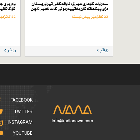
سەرۆك كۆماری عیراق: تاوانەكانی تیرۆریستان
وەزیری ج
دژی پێكهاتەكان بەتێپەربونی كات لەبیر ناچن
كۆگاكانیا
23 کاتژمێر پێش ئێستا
22 کاتژمێر پێش ئێستا
زیاتر
زیاتر
FACEBOOK
TWITTER
INSTAGRAM
YOUTUBE