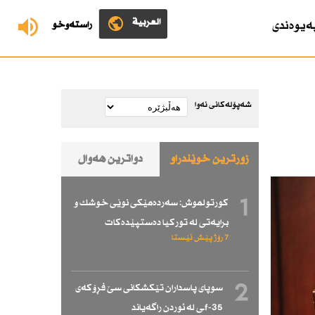
العربية
ەیوەندی
ڕاستەوخۆ
شەپۆلەکانی نەوا
زۆرترین خوێندراو
دواترین هەواڵ
1
كورتولموش: سەردەمێكی نوێی خوشك و
برایەتی لە توركیا دەستپێدەكات
7 رۆژ پێش ئێستا
2
سوپای پاسداران تێكشكانی سێ فڕۆكەی
f-35ـی لە ئوردن راگەیاند