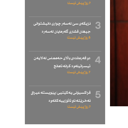
7 رۆژ پێش ئێستا
3
نزیكەی سێ لەسەر چواری دانیشتوانی
جیهان فشاری گەرمایان لەسەرە
5 رۆژ پێش ئێستا
4
دو فەرماندەی باڵای حەممـاس لەلایەن
ئیسرائیلەوە كرانە ئامانج
7 رۆژ پێش ئێستا
5
فراكسیۆنی یەكێتیی: پێویستە عیراق
نەخرێتە ناو ئاڵۆزییەكانەوە
7 رۆژ پێش ئێستا