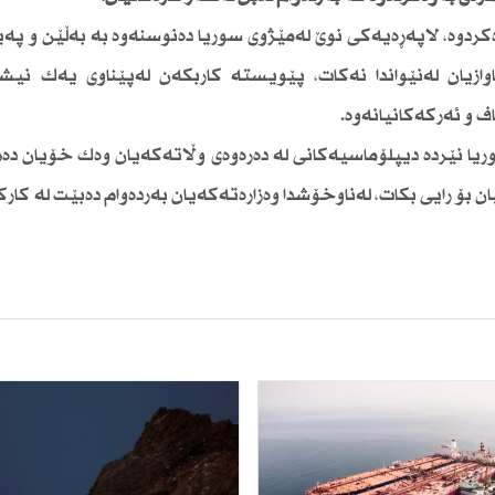
وەكردوە، لاپەڕەیەكی نوێ لەمێژوی سوریا دەنوسنەوە بە بەڵێن و پەی
زیان لەنێواندا نەكات، پێویستە كاربكەن لەپێناوی یەك نیش
ف و ئەركەكانیانەوە.
سوریا نێردە دیپلۆماسیەكانی لە دەرەوەی وڵاتەكەیان وەك خۆیان دە
 بۆ رایی بكات، لەناوخۆشدا وەزارەتەكەیان بەردەوام دەبێت لە كارك