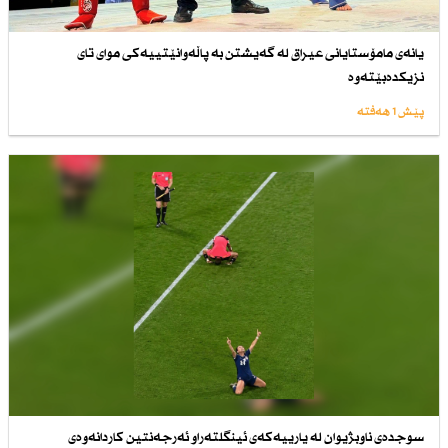
یانەی مامۆستایانی عیراق لە گەیشتن بە پاڵەوانێتییەكی موای تای
نزیكدەبێتەوە
پێش 1 هەفتە
سوجدەی ناوبژیوان لە یارییەكەی ئینگلتەراو ئەرجەنتین كاردانەوەی