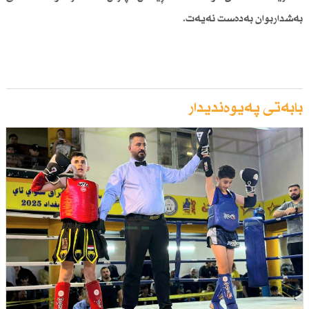
بەشداربوان بەدەست نەیەت.
بابەتی پەیوەندیدار