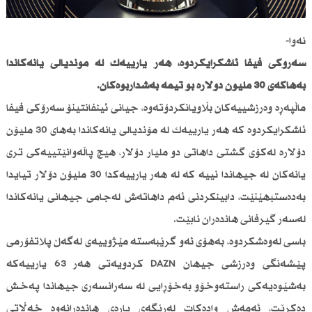
نەوا-
سەرۆكی فیفا ئاشكرایكردوە، هەر یارییەك لە مۆندیالی یانەكاندا
بەهاكەی 30 ملیۆن دۆلارە بۆ تیمە بەشداربوەكان.
ماڵپەڕە وەرزشییەكان بڵاویانكردۆتەوە، جیانی ئینفانتینۆ سەرۆكی فیفا
ئاشكرایكردوە كە هەر یارییەك لە مۆندیالی یانەكاندا بەهای 30 ملیۆن
دۆلارە لەكۆی گشتی داهاتی دو ملیار دۆلار، هیچ پاڵەوانێتییەكی تری
یانەكان لە جیهاندا نییە كە لە هەر یارییەكدا 30 ملیۆن دۆلار تیایدا
بەدەستبهێنێت، دابینكردنی ئەم داهاتەش لەجامی جیهانی یانەكاندا
لەسەر گیرفانی هاندەران نابێت.
باسی لەوەشكردوە، بەهۆی ئەو گرێبەستە مێژوییەی لەگەڵ پلاتفۆرمی
پێشەنگی وەرزشی جیهان DAZN كردویەتی هەر 63 یارییەكە
بەشێوەیەكی راستەوخۆو بەخۆڕایی لە سەرانسەری جیهاندا پەخش
دەكرێت، ئەمەش وادەكات لەڕێگەی پارەی هاندەرانەوە خەڵاتی