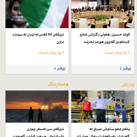
فوئاد حسێن: هەوڵی راگرتنی شەڕو
نزیكەی 50 كەس لە ئێران لە سێدارە
كردنەوەی گەرووی هورمز دەدرێت
دراون
2 رۆژ پێش ئێستا
2 رۆژ پێش ئێستا
زیاتر
زیاتر
وەرزش
هەمەڕەنگ
یانەی مامۆستایانی عیراق لە
نزیكەی سێ لەسەر چواری
گەیشتن بە پاڵەوانێتییەكی موای تای
دانیشتوانی جیهان فشاری گەرمایان