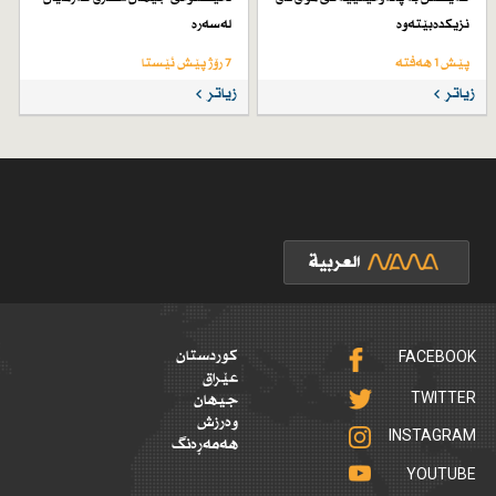
نزیكدەبێتەوە
لەسەرە
پێش 1 هەفتە
7 رۆژ پێش ئێستا
زیاتر
زیاتر
FACEBOOK
کوردستان
عێراق
TWITTER
جیهان
وەرزش
INSTAGRAM
هەمەڕەنگ
YOUTUBE