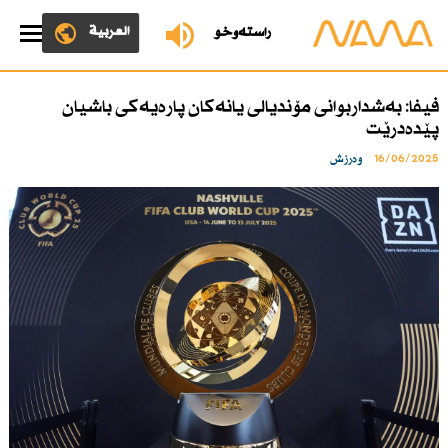
العربية
ڕاستەوخۆ
فیفا: بەشداربوانی مۆندیالی یانەكان پارەیەكی باشیان
پێدەدرێت
16/06/2025
وەرزش