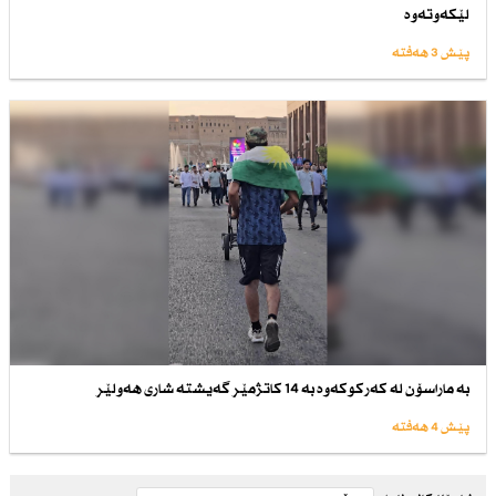
لێكەوتەوە
پێش 3 هەفتە
بە ماراسۆن لە كەركوكەوە بە 14 كاتژمێر گەیشتە شاری هەولێر
پێش 4 هەفتە