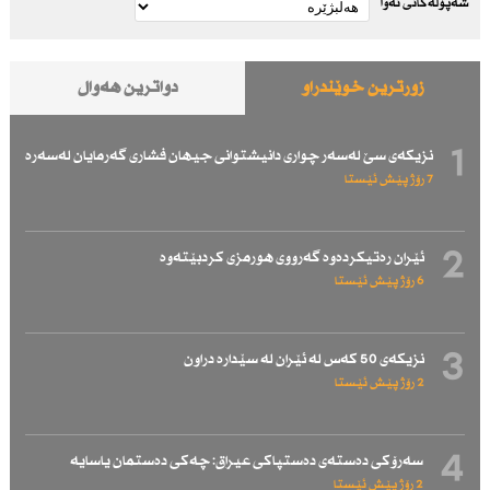
شەپۆلەکانی نەوا
زۆرترین خوێندراو
دواترین هەواڵ
1
نزیكەی سێ لەسەر چواری دانیشتوانی جیهان فشاری گەرمایان لەسەرە
7 رۆژ پێش ئێستا
2
ئێران رەتیكردەوە گەرووی هورمزی كردبێتەوە
6 رۆژ پێش ئێستا
3
نزیكەی 50 كەس لە ئێران لە سێدارە دراون
2 رۆژ پێش ئێستا
4
سەرۆكی دەستەی دەستپاكی عیراق: چەكی دەستمان یاسایە
2 رۆژ پێش ئێستا