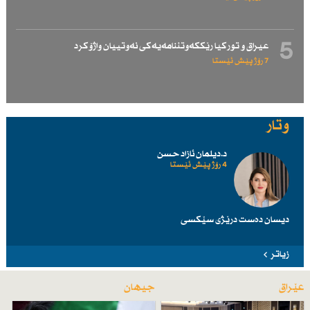
5
عیراق و توركیا رێككەوتننامەیەكی نەوتییان واژۆكرد
7 رۆژ پێش ئێستا
وتار
د.دیلمان ئازاد حسن
4 رۆژ پێش ئێستا
دیسان دەست درێژی سێكسی
زیاتر
عێراق
جیهان