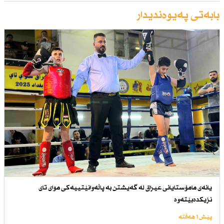
بابەتی پەیوەندیدار
یانەی مامۆستایانی عیراق لە گەیشتن بە پاڵەوانێتییەكی موای تای
نزیكدەبێتەوە
پێش 1 هەفتە