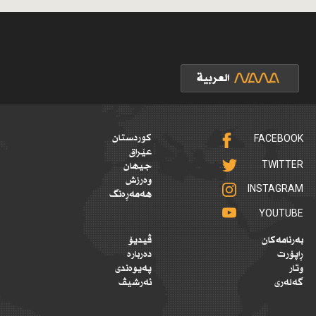
FACEBOOK
کوردستان
عێراق
TWITTER
جیهان
وەرزش
INSTAGRAM
هەمەڕەنگ
YOUTUBE
بەرنامەکان
ڤیدیۆ
ڕاپۆرت
دەربارە
وتار
پەیوەندی
گەلەری
ئەرشیڤ