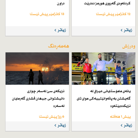
كردنەوەی گەرووی هورمز دەدرێت
دراون
12 کاتژمێر پێش ئێستا
13 کاتژمێر پێش ئێستا
زیاتر
زیاتر
وەرزش
هەمەڕەنگ
یانەی مامۆستایانی عیراق لە
نزیكەی سێ لەسەر چواری
گەیشتن بە پاڵەوانێتییەكی موای تای
دانیشتوانی جیهان فشاری گەرمایان
نزیكدەبێتەوە
لەسەرە
پێش 1 هەفتە
6 رۆژ پێش ئێستا
زیاتر
زیاتر