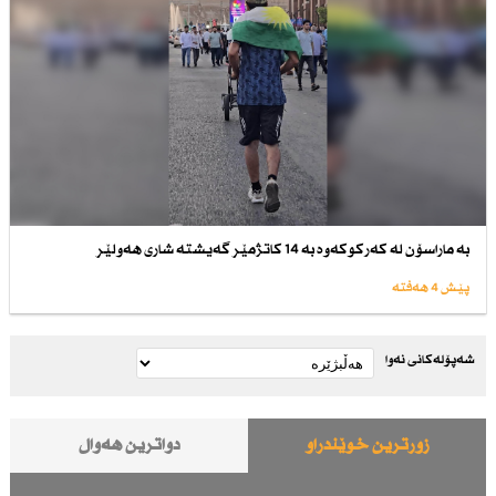
بە ماراسۆن لە كەركوكەوە بە 14 كاتژمێر گەیشتە شاری هەولێر
پێش 4 هەفتە
شەپۆلەکانی نەوا
زۆرترین خوێندراو
دواترین هەواڵ