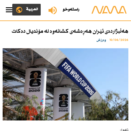
العربية
ڕاستەوخۆ
هەڵبژاردەی ئێران هەڕەشەی كشانەوە لە مۆندیال دەكات
10/06/2026
وەرزش
نەوا-