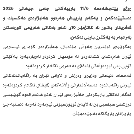
رۆژی پێنجشەممە 11/6 یارییەكانی جامی جیهانی 2026
دەستپێدەكەن و یەكەم یارییش هەردوو هەڵبژاردەی مەكسیك و
ئەفریقای باشور لە كاتژمێر 10ی شەو بەكاتی هەرێمی كوردستان
بەرامبەر بە یەكتری یاریی دەكەن.
بەگوێرەی نوێترین هەواڵی مۆندیال، هەڵبژاردەی كۆماری ئیسلامی
ئێران هەڕەشەی كشانەوەی لە مۆندیال كردوەو لەوبارەیەوە یەكێتی
تۆپی پێی نێودەوڵەتی (فیفا)ی بە فەرمی ئاگادار كردوەتەوە.
ئەحمەد دنیامالی وەزیری وەرزش و لاوانی ئێران بە راگەیاندنەكانی
ئێرانی راگەیاندوە، دەسەڵاتدارانی وڵاتەكەی (فیفا)ی ئاگادار كردوەتەوە
ئەگەر لەكاتی یاریكردنی هەڵبژاردەی ئێران لەناو هاندەرانەوە گوێبیسی
دروشمی سیاسیی بن لەلایەن ئۆپۆزسیۆنی ئێرانەوە، ئەوانە دەستبەجێ
یاریزانان یاریگاكە بەجێدەهێڵن.