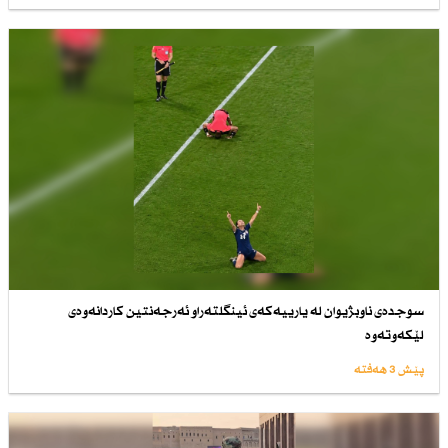
سوجدەی ناوبژیوان لە یارییەكەی ئینگلتەراو ئەرجەنتین كاردانەوەی
لێكەوتەوە
پێش 3 هەفتە