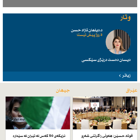
وتار
د.دیلمان ئازاد حسن
3 رۆژ پێش ئێستا
دیسان دەست درێژی سێكسی
زیاتر
عێراق
جیهان
فوئاد حسێن: هەوڵی راگرتنی شەڕو
نزیكەی 50 كەس لە ئێران لە سێدارە