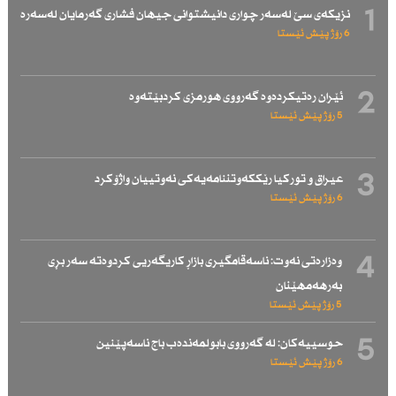
1
نزیكەی سێ لەسەر چواری دانیشتوانی جیهان فشاری گەرمایان لەسەرە
6 رۆژ پێش ئێستا
2
ئێران رەتیكردەوە گەرووی هورمزی كردبێتەوە
5 رۆژ پێش ئێستا
3
عیراق و توركیا رێككەوتننامەیەكی نەوتییان واژۆكرد
6 رۆژ پێش ئێستا
4
وەزارەتی نەوت: ناسەقامگیری بازاڕ كاریگەریی كردوەتە سەر بڕی
بەرهەمهێنان
5 رۆژ پێش ئێستا
5
حوسییەكان: لە گەرووی بابولمەندەب باج ناسەپێنین
6 رۆژ پێش ئێستا