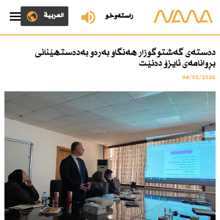
العربية
ڕاستەوخۆ
دەستەی گەشتوگوزار هەنگاو بەرەو بەدەستهێنانی
بڕوانامەی ئایزۆ دەنێت
04/02/2026