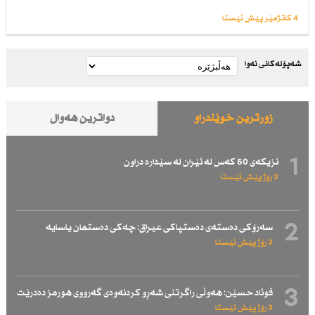
4 کاتژمێر پێش ئێستا
شەپۆلەکانی نەوا
زۆرترین خوێندراو
دواترین هەواڵ
1
نزیكەی 50 كەس لە ئێران لە سێدارە دراون
3 رۆژ پێش ئێستا
2
سەرۆكی دەستەی دەستپاكی عیراق: چەكی دەستمان یاسایە
3 رۆژ پێش ئێستا
3
فوئاد حسێن: هەوڵی راگرتنی شەڕو كردنەوەی گەرووی هورمز دەدرێت
3 رۆژ پێش ئێستا