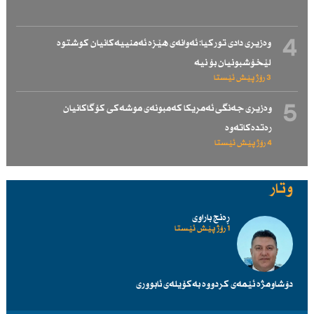
4
وەزیری دادی توركیا: ئەوانەی هێزە ئەمنییەكانیان كوشتوە
لێخۆشبونیان بۆ نیە
3 رۆژ پێش ئێستا
5
وەزیری جەنگی ئەمریكا كەمبونەی موشەكی كۆگاكانیان
رەتدەكاتەوە
4 رۆژ پێش ئێستا
وتار
ڕەنج باراوی
1 رۆژ پێش ئێستا
دۆشاومژە ئێمەی کردووە بەکۆیلەی ئابووری