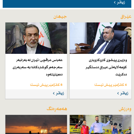
زیاتر
عێراق
جیهان
وەزیری پێشوی كاروكاروباری
عەباس عراقچی: ئێران لە بەرانبەر
كۆمەڵایەتی عیراق دەستگیر
سەرجەم گوشارەكاندا بە سەربەرزی
دەكرێت
دەمێنێتەوە
4 کاتژمێر پێش ئێستا
8 کاتژمێر پێش ئێستا
زیاتر
زیاتر
وەرزش
هەمەڕەنگ