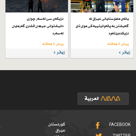
یانەی مامۆستایانی عیراق لە
نزیكەی سێ لەسەر چواری
گەیشتن بە پاڵەوانێتییەكی موای تای
دانیشتوانی جیهان فشاری گەرمایان
نزیكدەبێتەوە
لەسەرە
پێش 2 هەفتە
پێش 2 هەفتە
زیاتر
زیاتر
FACEBOOK
کوردستان
عێراق
TWITTER