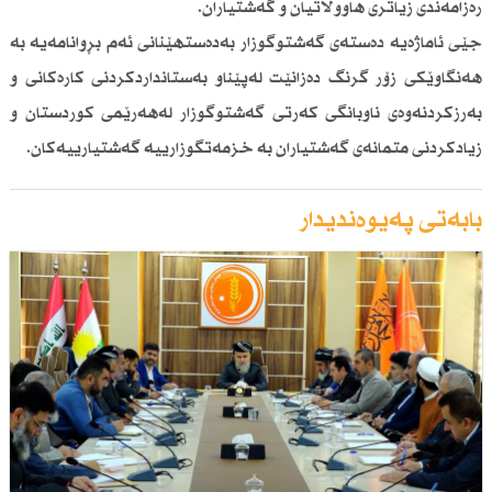
رەزامەندی زیاتری هاووڵاتیان و گەشتیاران.
جێی ئاماژەیە دەستەی گەشتوگوزار بەدەستهێنانی ئەم بڕوانامەیە بە
هەنگاوێكی زۆر گرنگ دەزانێت لەپێناو بەستانداردكردنی كارەكانی و
بەرزكردنەوەی ناوبانگی كەرتی گەشتوگوزار لەهەرێمی كوردستان و
زیادكردنی متمانەی گەشتیاران بە خزمەتگوزارییە گەشتیارییەكان.
بابەتی پەیوەندیدار