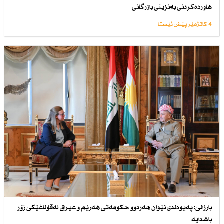
هاوردەكردنی بەنزینی بازرگانی
4 کاتژمێر پێش ئێستا
بارزانی: پەیوەندی نێوان هەردوو حكومەتی هەرێم و عیراق لەقۆناغێكی زۆر
باشدایە