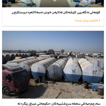
كۆمەڵی دادگەریی: كێشەكان لەلایەن خودی دەسەڵاتەوە دروستكراون
3 کاتژمێر پێش ئێستا
سەرچاوەیەكی سامانە سروشتییەكان: حكومەتی عیراق رێگرە لە