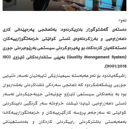
نەوا-
دەستەی گەشتوگوزار بڵاویكردەوە، بەئامانجی پەرەپێدانی كاری
دامەزراوەیی و بەرزكردنەوەی ئاستی كوالێتی خزمەتگوزارییەكان،
دەستەكەیان كاردەكات بۆ پەیڕەوكردنی سیستمی بەڕێوەبردنی جۆری
(Quality Management System) بەپێی ستانداردەكانی ئایزۆی (ISO
9001:2015).
راشیگەیاندوە، بۆ ئەو مەبەستە سیمینارێكی تایبەتیان لەسەر دڵنیایی
جۆریی پێشكەشكردوە كە ئامانجی سەرەكی ئاشناكردنی بەشداربوان
بوە بە بنەماكانی سیستمی ئایزۆو چۆنیەتی جێبەجێكردنی لەسەر
ئاستی دامەزراوەیی، تیایدا تیشك خراوەتە سەر گرنگیی دابینكردنی
كوالیتی لە سەرجەم پڕۆسە كارگێڕییەكان و خزمەتگوزارییەكاندا
بەمەبەستی باشتركردنی راییكردنی كارەكان و بەدەستهێنانی