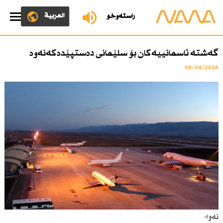
العربية
ڕاستەوخۆ
گەشتە ئاسمانییەكان بۆ سلێمانی دەستپێدەكەنەوە
08/04/2026
نەوا-