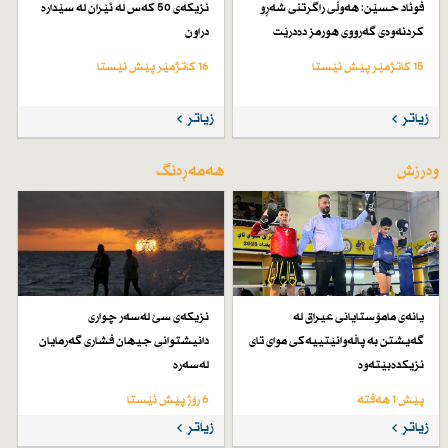
فوئاد حسێن: هەوڵی راگرتنی شەڕو
نزیكەی 50 كەس لە ئێران لە سێدارە
كردنەوەی گەرووی هورمز دەدرێت
دراون
15 کاتژمێر پێش ئێستا
16 کاتژمێر پێش ئێستا
زیاتر
زیاتر
وەرزش
هەمەڕەنگ
یانەی مامۆستایانی عیراق لە
نزیكەی سێ لەسەر چواری
گەیشتن بە پاڵەوانێتییەكی موای تای
دانیشتوانی جیهان فشاری گەرمایان
نزیكدەبێتەوە
لەسەرە
پێش 1 هەفتە
6 رۆژ پێش ئێستا
زیاتر
زیاتر