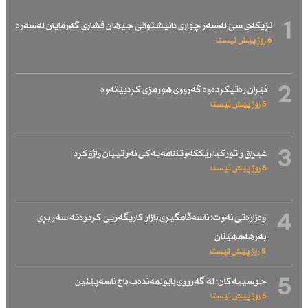
1
نزیكەی سێ لەسەر چواری دانیشتوانی جیهان فشاری گەرمایان لەسەرە
6 رۆژ پێش ئێستا
2
ئێران رەتیكردەوە گەرووی هورمزی كردبێتەوە
5 رۆژ پێش ئێستا
3
عیراق و توركیا رێككەوتننامەیەكی نەوتییان واژۆكرد
6 رۆژ پێش ئێستا
4
وەزارەتی نەوت: ناسەقامگیری بازاڕ كاریگەریی كردوەتە سەر بڕی
بەرهەمهێنان
5 رۆژ پێش ئێستا
5
حوسییەكان: لە گەرووی بابولمەندەب باج ناسەپێنین
6 رۆژ پێش ئێستا