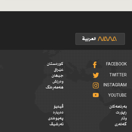
FACEBOOK
کوردستان
عێراق
TWITTER
جیهان
وەرزش
INSTAGRAM
هەمەڕەنگ
YOUTUBE
بەرنامەکان
ڤیدیۆ
ڕاپۆرت
دەربارە
وتار
پەیوەندی
گەلەری
ئەرشیڤ