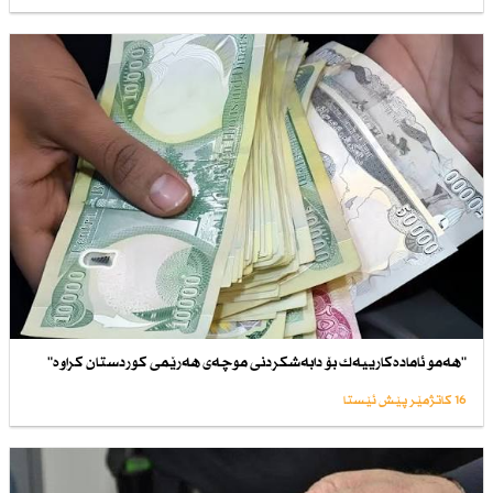
"هەمو ئامادەكارییەك بۆ دابەشكردنی موچەی هەرێمی كوردستان كراوە"
16 کاتژمێر پێش ئێستا