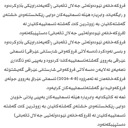
فڕۆكەخانەی نێودەوڵەتی جەلال تاڵەبانی ڕاگەیەندراوێكی بڵاوكردەوە
و رایگەیاند، وابڕیارە هێڵە ئاسمانییەكان دوایی ڕێكخستنەوەی خشتەی
گەشتەكانیان، بە زووترین كات گەشتە ئاسمانییەكانیان لە
(فڕۆكەخانەی نێودەوڵەتیی جەلال تاڵەبانی) دەستپێبكەنەوە.
فڕۆكەخانەی نێودەوڵەتی جەلال تاڵەبانی ڕاگەیەندراوێكی بڵاوكردەوە
و باسی لەوەكرد،(دەسەڵاتی فڕۆكەوانی شارستانی عێراقی) ئاسمانی
عێراقی بەڕووی گەشتەئاسمانییەكاندا كردووە و بەپێی ئەو ئاگاداری
نامەیەی لەلایەن دەسەڵاتی فڕۆكەوانی شارستانی عێراقی گەیشتۆتە
فڕۆكەخانەمان لە ئەمڕۆوە (8-4-2026) ئاسمانی عێراق بەڕووی جوڵەی
فڕۆكەوانیدا بۆ گەشتەئاسمانییەكان كرایەوە.
ئمە لە كاتێكدایە، وابڕیارە هێڵە ئاسمانییەكان بەپێی پلانی خۆیان
دوایی ڕێكخستنەوەی خشتەی گەشتەكانیان، بە زووترین كات گەشتە
ئاسمانییەكانیان لە (فڕۆكەخانەی نێودەوڵەتیی جەلال تاڵەبانی)
دەستپێبكەنەوە.