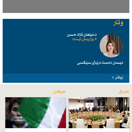
وتار
د.دیلمان ئازاد حسن
3 رۆژ پێش ئێستا
دیسان دەست درێژی سێكسی
زیاتر
عێراق
جیهان