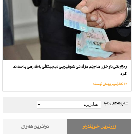
وەزارەتی ناوخۆی هەرێم مۆڵەتی شوفێریی دیجیتاڵی بەفەرمی پەسەند
كرد
19 کاتژمێر پێش ئێستا
شەپۆلەکانی نەوا
زۆرترین خوێندراو
دواترین هەواڵ