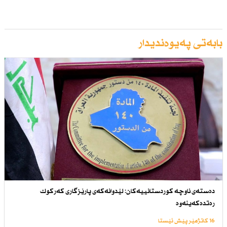
بابەتی پەیوەندیدار
دەستەی ناوچە كوردستانییەكان: لێدوانەكەی پارێزگاری كەركوك
رەتدەكەینەوە
16 کاتژمێر پێش ئێستا