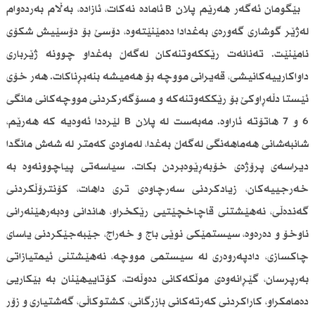
بێگومان ئەگەر هەرێم پلان B ئامادە نەكات، ئازادە، بەڵام بەردەوام
لەژێر گوشاری گەورەی بەغدادا دەمێنێتەوه، دۆسێ بۆ دۆسێیش شكۆی
نامێنێت. تەنانەت رێككەوتنەكان لەگەڵ بەغداو چوونه ‌ژێرباری
داواكارییەكانیشی، قەیرانی مووچە بۆ هەمیشە بنەبڕناكات‌. هەر خۆی
ئێستا دڵەڕاوكێ بۆ رێككەوتنەكه ‌و مسۆگەركردنی مووچەكانی مانگی
6 و 7 هاتۆتە ئاراوە. مەبەست لە پلان B لێرەدا ئەوەیە كە هەرێم،
شانبەشانی هەماهەنگی لەگەڵ بەغدا، لەماوەی كەمتر لە شەش مانگدا
دیراسەی پرۆژەی خۆبەڕێوەبردن بكات. سیاسەتی پیاچوونەوە بە
خەرجییەكان، زیادكردنی سەرچاوەی تری داهات، كۆنترۆڵكردنی
گەندەڵی، نەهێشتنی قاچاخچێتیی رێكخراو، هاندانی وەبەرهێنەرانی
ناوخۆ و دەرەوە، سیستمێكی نوێی باج و خەراج، جێبەجێكردنی یاسای
چاكسازی، دادپەر‌وەری لە سیستمی مووچە، نەهێشتنی ئیمتیازاتی
بەرپرسان، گێڕانەوەی موڵكەكانی دەوڵەت، كۆتاییهێنان بە بێكاریی
دەمامكراو، كاراكردنی كەرتەكانی بازرگانی، كشتوكاڵی، گەشتیاری و زۆر