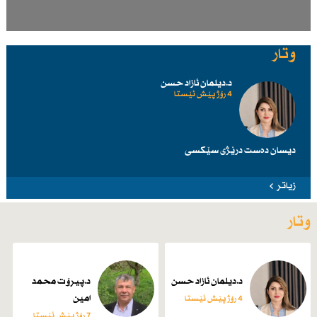
وتار
د.دیلمان ئازاد حسن
4 رۆژ پێش ئێستا
دیسان دەست درێژی سێكسی
زیاتر
وتار
د.دیلمان ئازاد حسن
د.پیرۆت محمد
امین
4 رۆژ پێش ئێستا
7 رۆژ پێش ئێستا