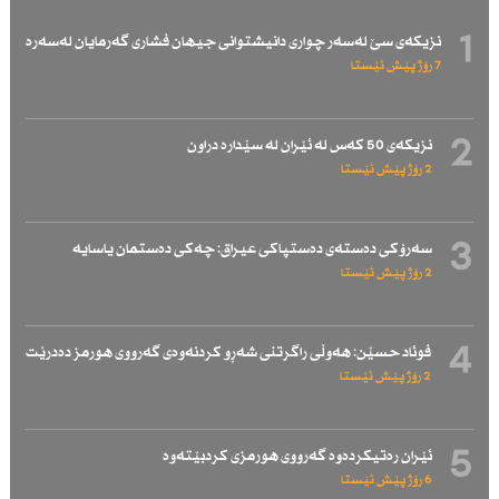
1
نزیكەی سێ لەسەر چواری دانیشتوانی جیهان فشاری گەرمایان لەسەرە
7 رۆژ پێش ئێستا
2
نزیكەی 50 كەس لە ئێران لە سێدارە دراون
2 رۆژ پێش ئێستا
3
سەرۆكی دەستەی دەستپاكی عیراق: چەكی دەستمان یاسایە
2 رۆژ پێش ئێستا
4
فوئاد حسێن: هەوڵی راگرتنی شەڕو كردنەوەی گەرووی هورمز دەدرێت
2 رۆژ پێش ئێستا
5
ئێران رەتیكردەوە گەرووی هورمزی كردبێتەوە
6 رۆژ پێش ئێستا