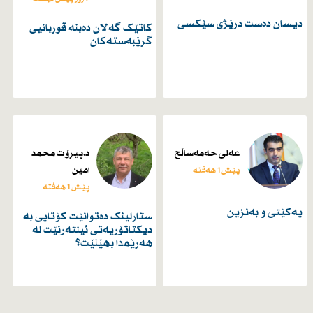
دیسان دەست درێژی سێكسی
کاتێک گەلان دەبنە قوربانیی
گرێبەستەکان
عەلی حەمەساڵح
د.پیرۆت محمد
امین
پێش 1 هەفتە
پێش 1 هەفتە
یەكێتی و بەنزین
ستارلینک دەتوانێت کۆتایی بە
دیکتاتۆریەتی ئینتەرنێت لە
هەرێمدا بهێنێت؟