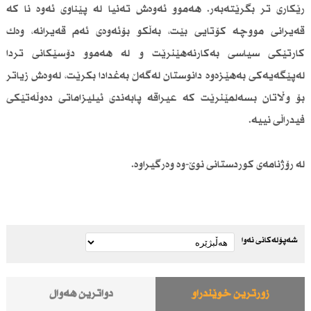
رێكاری تر بگرێتەبەر. هەموو ئەوەش تەنیا لە پێناوی ئەوە نا كە
قەیرانی مووچە كۆتایی بێت، بەڵكو بۆئەوەی ئەم قەیرانە، وەك
كارتێكی سیاسی بەكارنەهێنرێت و لە هەموو دۆسێكانی تردا
لەپێگەیەكی بەهێزەوە دانوستان لەگەڵ بەغدادا بكرێت، لەوەش زیاتر
بۆ وڵاتان بسەلمێنرێت كە عیراقە پابەندی ئیلیزاماتی دەوڵەتێكی
فیدراڵی نییە.
لە رۆژنامەی كوردستانی نوێ-وە وەرگیراوە.
شەپۆلەکانی نەوا
زۆرترین خوێندراو
دواترین هەواڵ