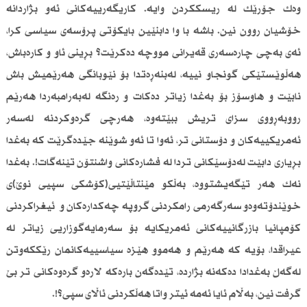
وەك جۆرێك لە ریسككردن وایە‌. كاریگەرییەكانی ئەو بژاردانە
خۆشیان روون نین. باشە با وا دابنێین بایكۆتی پرۆسەی سیاسی كرا،
ئەی بەچی چارەسەری قەیرانی مووچە دەكرێت؟ بڕینی ئاو و كارەباش،
هەڵوێستێكی گونجاو نییە‌، لەبنەڕەتدا بۆ نێوبانگی هەرێمیش باش
نابێت و هاوسۆز بۆ بەغدا زیاتر دەكات و رەنگە لەبەرامبەردا هەرێم
رووبەڕووی سزای تریش ببێتەوە‌، هەرچی گرەوكردنە لەسەر
ئەمریكییەكان و دۆستانی تر، ئەوا تا ئەو شوێنە جێدەگرێت كە بەغدا
بڕیاری دابێت لەدۆسێكانی تردا لە فشارەكانی واشنتۆن تێنەگات!. بەغدا
نەك هەر تێگەیشتووە، بەڵكو مێنتاڵێتیی(كۆشكی سپیی نوێ)ی
خوێندۆتەوەو سەرگەرمی رامكردنی گروپە چەكدارەكان و ئیغراكردنی
كۆمپانیا بازرگانییەكانی ئەمریكایە بۆ سەرمایەگوزاریی زیاتر لە
عیراقدا، بۆیە كە هەرێم و هەموو هێزە سیاسییەكانمان رێككەوتن
لەگەڵ بەغدادا دەكەنە بژارده، تێدەگەن بارەكە لارەو گرەوەكانی تر بێ
گرفت نین، بەڵام ئایا ئەمە ئیتر واتا هەڵكردنی ئاڵای سپی‌؟!.