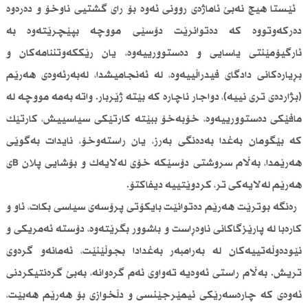
ئێستا هیچ نەبێ ئاماژەی روونی ئەوە بۆ رای گشتیی ناوخۆ و دەرەوە
دەركەوتووە‌ كە دەتوانرێت دۆسێی مووچە بپێچرێتەوە بە‌
ئارگیۆمێنتی یاسایی و دەستوورییە‌وە، یان رێككەوتننامەكان و
بڕیارەكانی دادگای فیدراڵییەوە، لە ئەنجامیشدا، لەبەرئەوەی هەرێم
(بژاردەی تری نییه)‌‌، دواجار ناچارە كە بێتە ژێربار. واتە بەمە مووچە لە
مافێكی دەستوورییەوه،‌ خۆبەخۆ ببێتە كارتێكی سیاسییش، كارتێك
كە بێگومان بەغدا بەدەنگی بەرز، یان راستەوخۆ، نایدات بەگوێی
هەرێمدا، بەڵام سروشتی دۆسێكە خۆی لەلایەك و بۆشایی پلان Bی
هەرێم لەلایەكی تر، كردوێتییە دیفاكتۆ.
رەنگە بوترێت هەرێم دەتوانێت بایكۆتی پرۆسەی سیاسی بكات، ئاو و
كارەبا لە پارێزگاكانی ناوەڕاست و باشوور بگرێتەوە، دۆستە ئەمریكی و
نێودەوڵەتییەكان لە بەرامبەر بەغدادا بجوڵێنێت، ئەمانەو گرەوی
تریش. بەڵام راستی ئەوەیە تەواوی ئەم گرەوانە، بەبێ گرەنتیكردنی
ئەوەی كە چارەسەرێكی ئیمێرجێنسی و دڵخوازی بۆ هەرێم هەبێت،