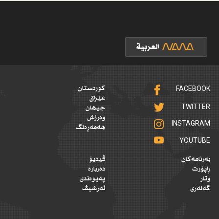
FACEBOOK
کوردستان
عێراق
TWITTER
جیهان
وەرزش
INSTAGRAM
هەمەڕەنگ
YOUTUBE
بەرنامەکان
ڤیدیۆ
ڕاپۆرت
دەربارە
وتار
پەیوەندی
گەلەری
ئەرشیڤ