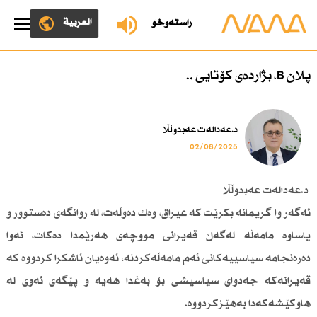
العربية
ڕاستەوخۆ
پلان B، بژاردەی كۆتایی ..
د.عەدالەت عەبدوڵڵا
02/08/2025
د.عەدالەت عەبدوڵڵا
ئەگەر وا گریمانە بكرێت كە عیراق، وەك دەوڵەت، لە روانگەی دەستوور و
یاساوە مامەڵە لەگەڵ قەیرانی مووچەی هەرێمدا دەكات، ئەوا
دەرەنجامە سیاسییەكانی ئەم مامەڵەكردنە، ئەوەیان ئاشكرا كردووە كە
قەیرانەكە جەدوای سیاسیشی بۆ بەغدا هەیە و پێگەی ئەوی لە
هاوكێشەكەدا بەهێزكردووە‌.