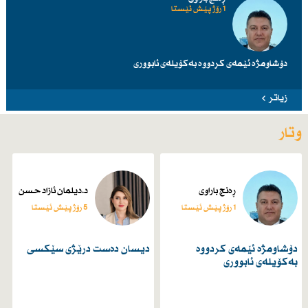
1 رۆژ پێش ئێستا
دۆشاومژە ئێمەی کردووە بەکۆیلەی ئابووری
زیاتر
وتار
ڕەنج باراوی
د.دیلمان ئازاد حسن
1 رۆژ پێش ئێستا
5 رۆژ پێش ئێستا
دۆشاومژە ئێمەی کردووە
دیسان دەست درێژی سێكسی
بەکۆیلەی ئابووری