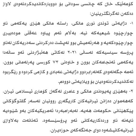
کۆمەڵێک خاڵ کە چانسی سودانی بۆ دووبارەکاندیدکردنەوەی لاواز
دەکەن، لەگرنگترینیان:
١- دژایەتی توندی نوری مالکی. راستە مالکی هێزی یەکەمی ناو
چوارچێوە شیعیەکە نیە، بەڵام ئەم پیاوە عەقڵی مودەبیری
چوارچێوەکەیە و هەرئەمیش بوو لەپشت دەرکردنی سەدریەکان لەناو
پرۆسە سیاسیەکە لەساڵی ٢٠٢١ لەکاتی هەڵبژاردنی ئەو ساڵەدا
یەکەمی ئەنجامەکان بوون و خاوەنی ٧٣ کورسی پەرلەمانی بوون.
ئەمە جگەلەوەی کەلەرابردوو دژایەتی عەبادی و کازمی کردوە و رێگربوە
لەکاندیدکردنەوەیان بۆ ویلایەتی دووەم.
٢- بەهێزی پەیوەندی مالکی و عامری لەگەڵ کۆماری ئیسلامی ئیران.
کەهەموان دەزانن ئیرانیەکان کاریگەری روونیان لەسەر گفتوگۆکانی
پێکهێنانی حکومەت هەیە. لەبەرامبەردا ئەمریکیەکان بەو شێوەیە
نایەنە ناو وردەکاریەکانی ئەو پرۆسێسەوە. تەنانەت بەلاوازی
ئیرانیەکانیشەوە دوای جەنگەکەی حوزەیران.