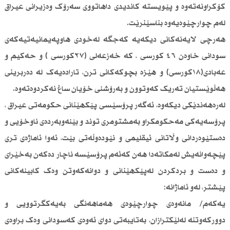
کۆکراونەتەوە و پێویستە کاندیدی داهاتووی سەرۆک وەزیرانی عیراق
لەم چوارچێوەیەوە بناسێنرێت.
هەرچی لایەنەکانی دیکەیە کەجگە لەخودی هاوپەیمانیەتیەکەی
سودانی خاوەن ٤٦ کورسی ، کە خەزعەلی (٢٧کورسی ) و حەکیم و
عەبادی(١٨کورسی) و هێزە بچوکەکانی ترن، تارادەیەک لە دەربرینی
هەڵوێستیان تەریک کەوتوون و بەرۆشنی خۆیان ساغ نەکردوەتەوە.
لەرەهەندێکی دیکەوە، ئەگەر پرۆسێسی پێکهێنانی حکومەتی عیراق ،
پرۆسەیەکی مەحکومکراو بەمشتومری توند و بێنەوبەردەی ناوخۆیی و
دەستێوەردانی وڵاتانی ئیقلیمی و نێودەوڵەتی بێت، ئەوا ئاماژەی تری
پێچەوانەیش لەمکاتەدا هەن کەئەم پرۆسێسە ناچار دەکەن بەخێرای
و دەست و بردکردن لەپێکهێنانی و دوانەکەوتن وەک کابینەکانی
پێشتر، لەو ئاماژانە:
یەکەم/ مانەوەی چوارچێوەی هەماهەنگی بەیەکگرتوویی و
دوورکەوتنە لەلێکترازان، بەتایبەتی دوای ئەوەی کەسودانی وەک براوەی