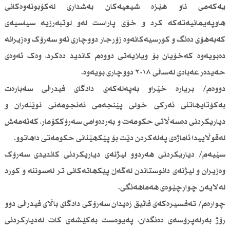
یەکەمی ناو هێزە شیعیەکان بەشداری لەکۆبونەوەکانی
هاوپەیمانیەتەکە کرد و خۆی پاراست لەو لوتبەرزیە سیاسیەی
کەبەهۆی دەنگ و کورسیەکانەوە زۆرجار دووچاری ئەو سەرۆک وەزیرانە
دەبویەوە کەخۆیان بۆ ویلایەتی دووەم کاندید دەکرد، وەک ئەوەی
حەیدەر عەبادی لەساڵی ٢٠١٨ دووچاری بویەوە.
دووەم/ بریارە خێراو بەپەلەکەی دادگای فیدراڵی سەبارەت
بەکۆتایهاتنی ئەرکی خولی پێنجەمی ئەنجومەنی نوێنەران و
دیاریکردنی دەسەڵاتی حکومەت و بەردەوامی سەرۆککۆمار، کەئەمەش
لەقوڵاییدا ئاماژەی پەلەکردن دێت بۆ پێکهێنانی حکومەتی داهاتوو.
سێیەم/ دیاریکردنی هەردوو لیژنەی دیاریکردنی کاندیدی سەرۆک
وەزیران و لیژنەی دانوستاندن لەگەڵ پێکهاتەکانی تر لەسوننە و کورد
لەلایەن چوارچێوەی هەماهەنگی.
چوارەم/ تەفسیرەکەی فائیق زەیدان سەرۆکی دادگای باڵای فیدراڵی دوو
رۆژ بەرلەپرۆسەی دەنگدان، پەیوەست بەکێشەی کات لەدیارکردنی