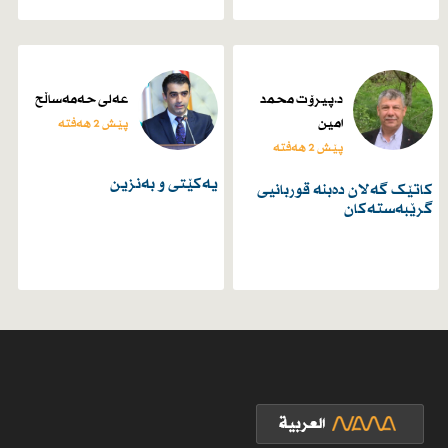
د.پیرۆت محمد
عەلی حەمەساڵح
امین
پێش 2 هەفتە
پێش 2 هەفتە
یەكێتی و بەنزین
کاتێک گەلان دەبنە قوربانیی
گرێبەستەکان