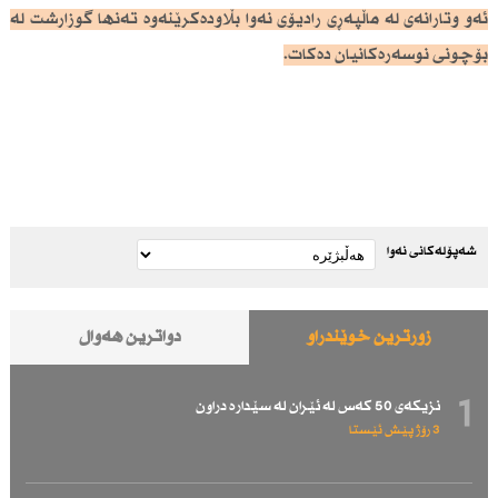
ئەو وتارانەی لە ماڵپەڕی رادیۆی نەوا بڵاودەكرێنەوە تەنها گوزارشت لە
بۆچونی نوسەرەكانیان دەكات.
شەپۆلەکانی نەوا
زۆرترین خوێندراو
دواترین هەواڵ
1
نزیكەی 50 كەس لە ئێران لە سێدارە دراون
3 رۆژ پێش ئێستا