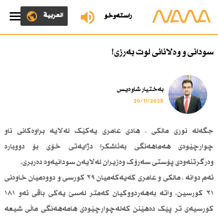
العربية
ڕاستەوخۆ
سودانی و وەلانانی لوت بەرزی!
بەختیار شاوەیس
20/11/2025
جگەلە نوری مالکی ، هادی عامری یەکێک لەلایە براوەکانی ناو
چوارچێوەی هەماهەنگی بەئاشکرا دژایەتی خۆی بۆ دووبارە
وەرگرتنەوەی پۆستی سەرۆک وەزیران لەلایەن سودانیەوە دەربری.
ئەم دوانە ، مالکی و عامری کەیەکەمیان ٢٩ کورسی و دووەمیان خاوەنی
٢١ کورسین. واتە بەهەردووکیان کەمتر لەسێ یەکی باقی ئەو ١٨١
کورسیەی تر پێک دەهێنن کەلەچوارچێوەی هامەهەنگی ماڵی شیعە