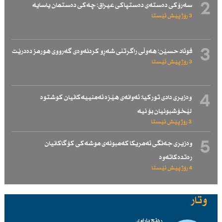
2
سەرۆكی دەستەی دەستپاكی عیراق: چەكی دەستمان یاسایە
3 رۆژ پێش ئێستا
3
فوئاد حسێن: هەوڵی راگرتنی شەڕو كردنەوەی گەرووی هورمز دەدرێت
3 رۆژ پێش ئێستا
4
وەزیری دادی توركیا: ئەوانەی هێزە ئەمنییەكانیان كوشتوە
لێخۆشبونیان بۆ نیە
3 رۆژ پێش ئێستا
5
وەزیری جەنگی ئەمریكا كەمبونەی موشەكی كۆگاكانیان
رەتدەكاتەوە
4 رۆژ پێش ئێستا
وتار
ڕەنج باراوی