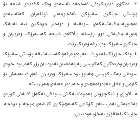
٣- دەنگۆی دیاریکردنی ئەحمەد ئەسەدی وەک کاندیدی شیعە بۆ
پۆستی جێگری سەرۆکی ئەنجومەنی نوێنەران. کەئەسەدی
لەهاوپەیمانیەتیەکەی سودانیە و دواجار مومکین نیە لەیەک
هاوپەیمانیەتی دوو پۆستە باڵاکەی شیعە کەسەرۆک وەزیران و
جێگری سەرۆک وەزیرانە وەربگیرێت.
٤- وەک جۆرێک لەعورف ، بەردەوام ئەو کەسایەتیانە پۆستی سەرۆک
وەزیران وەردەگرن کەکورسی پەرلەمانیان نەبوە یان زۆر کەم بوە. خودی
سودانی یەک کورسی هەبوو بوە سەرۆک وەزیران. ئەم قسەیەش بۆ
کازمی و عادل عەبدولمەهدی و حەیدەر عەبادی هەر راستە.
٥- لاوازی و تێکچوونی پەیوەندیەکانی سودانی لەگەڵ لایەنی کوردی
بەتایبەتی لەم ساڵەی کۆتایی کەبەهۆکاری کێشەی موچە و بودجە،
جۆرێک لەئاڵۆزی بەخۆیەوە بینی.