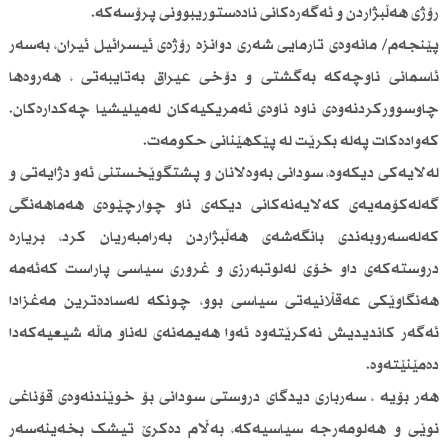
رۆژی هەڵبژاردن و ئەگەرەکانی نادەستوریبوونی پرۆسەکە.
پێنجەم/ مانەوەی تارمایی شەری دوانزە رۆژەی ئیسرائیل ئیران، بەسەر
ئاسمانی ناوچەکە بەگشتی و دۆخی عیراق بەتایبەتی ، هەروەها
چاوسوورکردنەوەی ناوە ناوەی ئەمریکیەکان لەمیلیشیا چەکدارەکان.
کەوادەکات پەلە بکرێت لە پێکهێنانی حکومەت.
لەلایەکی دیکەوە، سودانی بەوەلانان و پشتگوێخستنی ئەو دژایەتی و
گەلەکۆمەیەی کەلایەنەکانی دیکەی ناو چوارچێوەی هەماهەنگی
کەلەسەروبەندی بانگەشەی هەڵبژاردن بەرامبەریان کرد، بریارە
دروستەکەی داو خۆی لەلوتبەرزی و غروری سیاسی پاراست کەئەمە
هەنگاوێکی عەقڵانیەتی سیاسی بوو، چونکە لەسادەترین مەغزادا
ئەگەر کاندیدیش نەکرێتەوە ئەوا هەیمەنەی لەناو ماڵە شیعیەکەدا
دەمێنێتەوە.
هەر بۆیە ، سەرباری دیدگای دروستی سودانی بۆ خوێندنەوەی قۆناغی
نوێی و هەلومەرجە سیاسیەکە، بەڵام دەکرێ تیشک بخەینەسەر