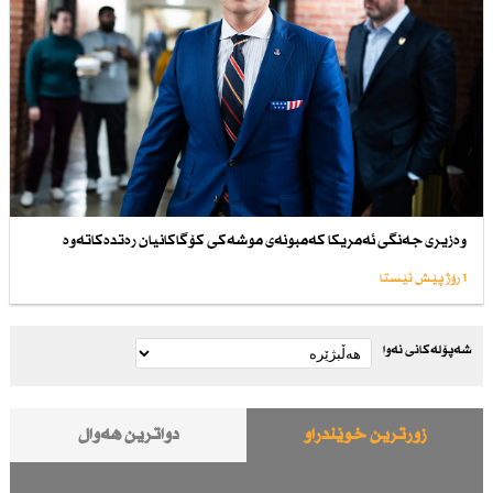
وەزیری جەنگی ئەمریكا كەمبونەی موشەكی كۆگاكانیان رەتدەكاتەوە
1 رۆژ پێش ئێستا
شەپۆلەکانی نەوا
زۆرترین خوێندراو
دواترین هەواڵ