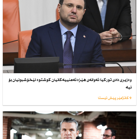
وەزیری دادی توركیا: ئەوانەی هێزە ئەمنییەكانیان كوشتوە لێخۆشبونیان بۆ
نیە
9 کاتژمێر پێش ئێستا