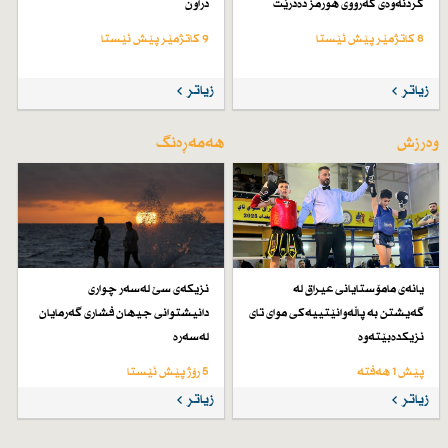
كردنەوەی گەرووی هورمز دەدرێت
دراون
8 کاتژمێر پێش ئێستا
9 کاتژمێر پێش ئێستا
زیاتر
زیاتر
وەرزش
هەمەڕەنگ
یانەی مامۆستایانی عیراق لە
نزیكەی سێ لەسەر چواری
گەیشتن بە پاڵەوانێتییەكی موای تای
دانیشتوانی جیهان فشاری گەرمایان
نزیكدەبێتەوە
لەسەرە
پێش 1 هەفتە
5 رۆژ پێش ئێستا
زیاتر
زیاتر