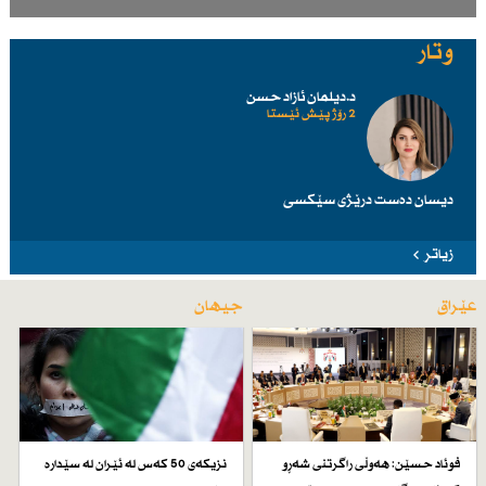
وتار
د.دیلمان ئازاد حسن
2 رۆژ پێش ئێستا
دیسان دەست درێژی سێكسی
زیاتر
عێراق
جیهان
فوئاد حسێن: هەوڵی راگرتنی شەڕو
نزیكەی 50 كەس لە ئێران لە سێدارە