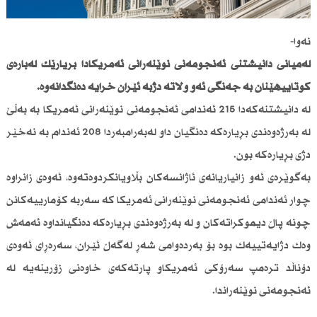
نەوا-
لەمیانی دانیشتنی ئەنجومەنی نوێنەرانی ئەمریكادا بڕیارێك لەبارەی
كۆتاییهێنان بە جەنگی ئەو وڵاتە دژبە ئێران خرایە دەنگدانەوە.
لە دانیشتنەكەدا 215 ئەندامی ئەنجومەنی نوێنەرانی ئەمریكا بە بەڵێ
لە بەرژەوەندی بڕیارەكە دەنگیان داو لەبەرامبەردا 208 ئەندام بە نەخێر
دژی بڕیارەكە بون.
بەگوێرەی ئەو زانیاریانەی ئاژانسەكان بڵاویانكردوەتەوە، ئەوەی زانراوە
چوار ئەندامی ئەنجومەنی نوێنەرانی ئەمریكا كە سەربە كۆمارییەكانن
چونە پاڵ دیموكراتەكان و لە بەرژەوەندی بڕیارەكە دەنگیانداوە ئەمەش
وەك دژایەتییەك بوە بۆ بەردەوامی شەڕ لەگەڵ ئێران، سەرەڕای ئەوەی
دۆناڵد ترەمپ سەرۆكی ئەمریكاو پارتەكەی خاوەنی زۆرینەیە لە
ئەنجومەنی نوێنەراندا.