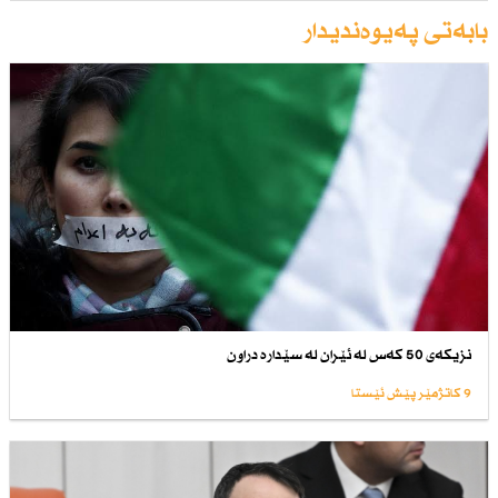
بابەتی پەیوەندیدار
نزیكەی 50 كەس لە ئێران لە سێدارە دراون
9 کاتژمێر پێش ئێستا