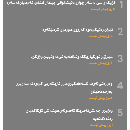
1
نزیكەی سێ لەسەر چواری دانیشتوانی جیهان فشاری گەرمایان لەسەرە
5 رۆژ پێش ئێستا
2
ئێران رەتیكردەوە گەرووی هورمزی كردبێتەوە
4 رۆژ پێش ئێستا
3
عیراق و توركیا رێككەوتننامەیەكی نەوتییان واژۆكرد
5 رۆژ پێش ئێستا
4
وەزارەتی نەوت: ناسەقامگیری بازاڕ كاریگەریی كردوەتە سەر بڕی
بەرهەمهێنان
4 رۆژ پێش ئێستا
5
وەزیری جەنگی ئەمریكا كەمبونەی موشەكی كۆگاكانیان
رەتدەكاتەوە
1 رۆژ پێش ئێستا