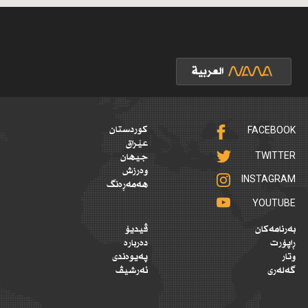
FACEBOOK
کوردستان
عێراق
TWITTER
جیهان
وەرزش
INSTAGRAM
هەمەڕەنگ
YOUTUBE
بەرنامەکان
ڤیدیۆ
ڕاپۆرت
دەربارە
وتار
پەیوەندی
گەلەری
ئەرشیڤ