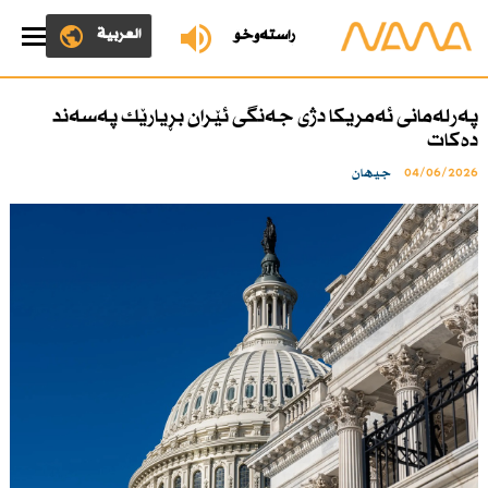
العربية
ڕاستەوخۆ
پەرلەمانی ئەمریكا دژی جەنگی ئێران بڕیارێك پەسەند
دەكات
04/06/2026
جیهان