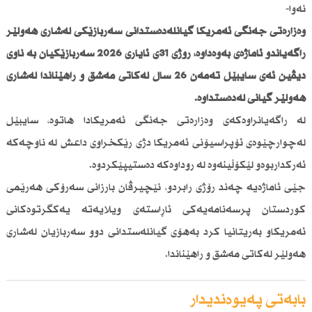
نەوا-
وەزارەتی جەنگی ئەمریكا گیانلەدەستدانی سەربازێكی لەشاری هەولێر
راگەیاندو ئاماژەی بەوەداوە، رۆژی 31ی ئایاری 2026 سەربازێكیان بە ناوی
دیڤین ئەی سایبێل تەمەن 26 ساڵ لەكاتی مەشق و راهێناندا لەشاری
هەولێر گیانی لەدەستداوە.
لە راگەیانراوەكەی وەزارەتی جەنگی ئەمریكادا هاتوە، سایبێل
لەچوارچێوەی ئۆپراسیۆنی ئەمریكا دژی رێكخراوی داعش لە ناوچەكە
ئەركداربوەو لێكۆڵینەوە لە روداوەكە دەستیپێكردوە.
جێی ئاماژەیە چەند رۆژی رابردو، نێچیرڤان بارزانی سەرۆكی هەرێمی
كوردستان پرسەنامەیەكی ئاڕاستەی ویلایەتە یەكگرتوەكانی
ئەمریكاو بەریتانیا كرد بەهۆی گیانلەستدانی دوو سەربازیان لەشاری
هەولێر لەكاتی مەشق و راهێناندا.
بابەتی پەیوەندیدار