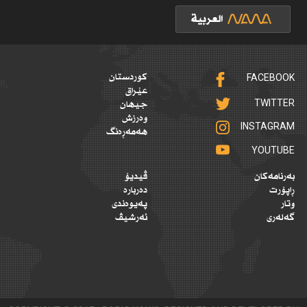
FACEBOOK
کوردستان
عێراق
TWITTER
جیهان
وەرزش
INSTAGRAM
هەمەڕەنگ
YOUTUBE
بەرنامەکان
ڤیدیۆ
ڕاپۆرت
دەربارە
وتار
پەیوەندی
گەلەری
ئەرشیڤ