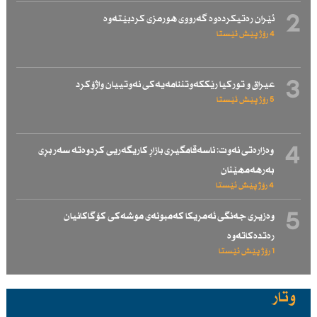
2
ئێران رەتیكردەوە گەرووی هورمزی كردبێتەوە
4 رۆژ پێش ئێستا
3
عیراق و توركیا رێككەوتننامەیەكی نەوتییان واژۆكرد
5 رۆژ پێش ئێستا
4
وەزارەتی نەوت: ناسەقامگیری بازاڕ كاریگەریی كردوەتە سەر بڕی
بەرهەمهێنان
4 رۆژ پێش ئێستا
5
وەزیری جەنگی ئەمریكا كەمبونەی موشەكی كۆگاكانیان
رەتدەكاتەوە
1 رۆژ پێش ئێستا
وتار