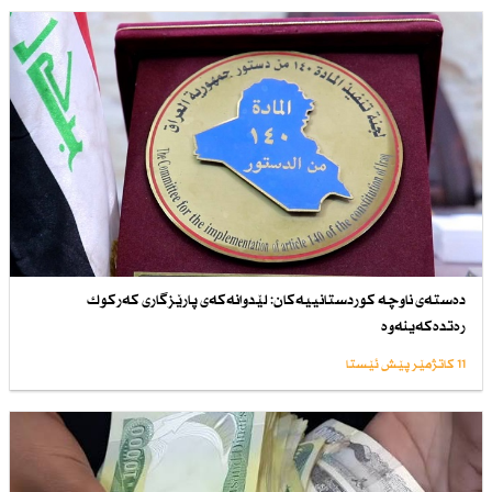
دەستەی ناوچە كوردستانییەكان: لێدوانەكەی پارێزگاری كەركوك
رەتدەكەینەوە
11 کاتژمێر پێش ئێستا