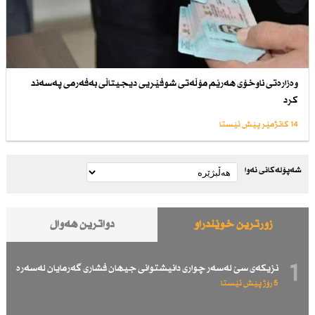
وەزارەتی ناوخۆی هەرێم مۆڵەتی شوفێریی دیجیتاڵی بەفەرمی پەسەند
كرد
14 کاتژمێر پێش ئێستا
شەپۆلەکانی نەوا
زۆرترین خوێندراو
دواترین هەواڵ
1
نزیكەی سێ لەسەر چواری دانیشتوانی جیهان فشاری گەرمایان لەسەرە
5 رۆژ پێش ئێستا