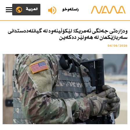
العربية
ڕاستەوخۆ
وەزارەتی جەنگی ئەمریكا: لێكۆڵینەوە لە گیانلەدەستدانی
سەربازێكمان لە هەولێر دەكەین
04/06/2026