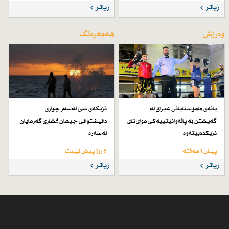
زیاتر
زیاتر
وەرزش
هەمەڕەنگ
یانەی مامۆستایانی عیراق لە
نزیكەی سێ لەسەر چواری
گەیشتن بە پاڵەوانێتییەكی موای تای
دانیشتوانی جیهان فشاری گەرمایان
نزیكدەبێتەوە
لەسەرە
پێش 1 هەفتە
5 رۆژ پێش ئێستا
زیاتر
زیاتر