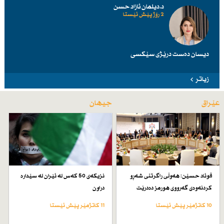
د.دیلمان ئازاد حسن
2 رۆژ پێش ئێستا
دیسان دەست درێژی سێكسی
زیاتر
عێراق
جیهان
فوئاد حسێن: هەوڵی راگرتنی شەڕو
نزیكەی 50 كەس لە ئێران لە سێدارە
كردنەوەی گەرووی هورمز دەدرێت
دراون
10 کاتژمێر پێش ئێستا
11 کاتژمێر پێش ئێستا