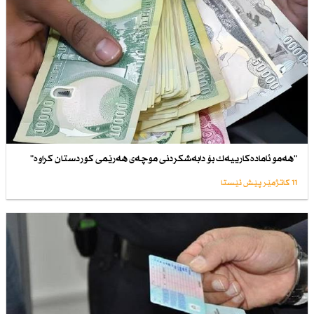
"هەمو ئامادەكارییەك بۆ دابەشكردنی موچەی هەرێمی كوردستان كراوە"
11 کاتژمێر پێش ئێستا