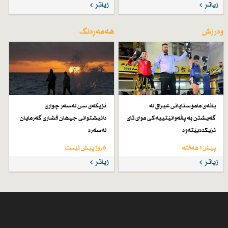
زیاتر
زیاتر
وەرزش
هەمەڕەنگ
یانەی مامۆستایانی عیراق لە
نزیكەی سێ لەسەر چواری
گەیشتن بە پاڵەوانێتییەكی موای تای
دانیشتوانی جیهان فشاری گەرمایان
نزیكدەبێتەوە
لەسەرە
پێش 1 هەفتە
6 رۆژ پێش ئێستا
زیاتر
زیاتر