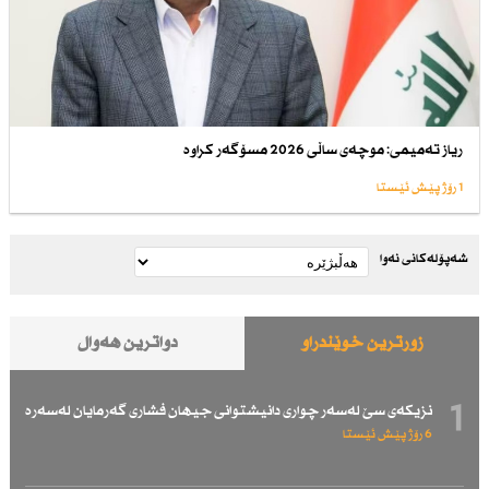
ریاز تەمیمی: موچەی ساڵی 2026 مسۆگەر كراوە
1 رۆژ پێش ئێستا
شەپۆلەکانی نەوا
زۆرترین خوێندراو
دواترین هەواڵ
1
نزیكەی سێ لەسەر چواری دانیشتوانی جیهان فشاری گەرمایان لەسەرە
6 رۆژ پێش ئێستا