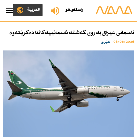
العربية
ڕاستەوخۆ
ئاسمانی عیراق بە روی گەشتە ئاسمانییەكاندا دەكرێتەوە
08/06/2026
عێراق