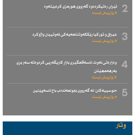
2
ئێران رەتیكردەوە گەرووی هورمزی كردبێتەوە
5 رۆژ پێش ئێستا
3
عیراق و توركیا رێككەوتننامەیەكی نەوتییان واژۆكرد
6 رۆژ پێش ئێستا
4
وەزارەتی نەوت: ناسەقامگیری بازاڕ كاریگەریی كردوەتە سەر بڕی
بەرهەمهێنان
5 رۆژ پێش ئێستا
5
حوسییەكان: لە گەرووی بابولمەندەب باج ناسەپێنین
6 رۆژ پێش ئێستا
وتار