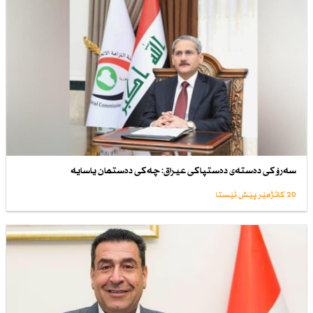
سەرۆكی دەستەی دەستپاكی عیراق: چەكی دەستمان یاسایە
20 کاتژمێر پێش ئێستا