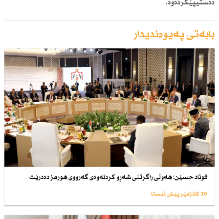
دەستیپێكردەوە.
بابەتی پەیوەندیدار
فوئاد حسێن: هەوڵی راگرتنی شەڕو كردنەوەی گەرووی هورمز دەدرێت
20 کاتژمێر پێش ئێستا