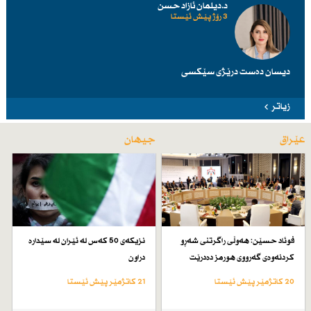
د.دیلمان ئازاد حسن
3 رۆژ پێش ئێستا
دیسان دەست درێژی سێكسی
زیاتر
عێراق
جیهان
فوئاد حسێن: هەوڵی راگرتنی شەڕو
نزیكەی 50 كەس لە ئێران لە سێدارە
كردنەوەی گەرووی هورمز دەدرێت
دراون
20 کاتژمێر پێش ئێستا
21 کاتژمێر پێش ئێستا