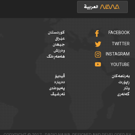
FACEBOOK
کوردستان
عێراق
TWITTER
جیهان
وەرزش
INSTAGRAM
هەمەڕەنگ
YOUTUBE
بەرنامەکان
ڤیدیۆ
ڕاپۆرت
دەربارە
وتار
پەیوەندی
گەلەری
ئەرشیڤ