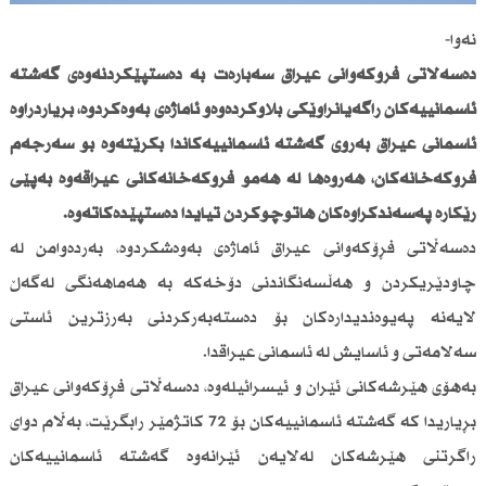
نەوا-
دەسەڵاتی فڕۆكەوانی عیراق سەبارەت بە دەستپێكردنەوەی گەشتە
ئاسمانییەكان راگەیانراوێكی بڵاوكردەوەو ئاماژەی بەوەكردوە، بڕیاردراوە
ئاسمانی عیراق بەڕوی گەشتە ئاسمانییەكاندا بكرێتەوە بۆ سەرجەم
فڕۆكەخانەكان، هەروەها لە هەمو فڕۆكەخانەكانی عیراقەوە بەپێی
رێكارە پەسەندكراوەكان هاتوچۆكردن تیایدا دەستپێدەكاتەوە.
دەسەڵاتی فڕۆكەوانی عیراق ئاماژەی بەوەشكردوە، بەردەوامن لە
چاودێریكردن و هەڵسەنگاندنی دۆخەكە بە هەماهەنگی لەگەڵ
لایەنە پەیوەندیدارەكان بۆ دەستەبەركردنی بەرزترین ئاستی
سەلامەتی و ئاسایش لە ئاسمانی عیراقدا.
بەهۆی هێرشەكانی ئێران و ئیسرائیلەوە، دەسەڵاتی فڕۆكەوانی عیراق
بڕیاریدا كە گەشتە ئاسمانییەكان بۆ 72 كاتژمێر رابگرێت، بەڵام دوای
راگرتنی هێرشەكان لەلایەن ئێرانەوە گەشتە ئاسمانییەكان