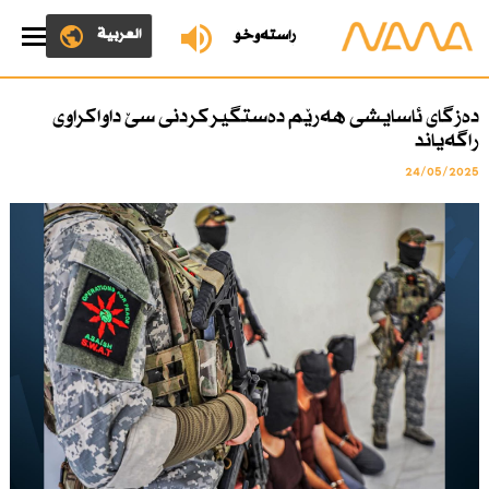
العربية
ڕاستەوخۆ
دەزگای ئاسایشی هەرێم دەستگیركردنی سێ داواكراوی
راگەیاند
24/05/2025