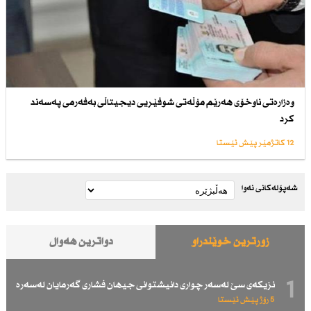
وەزارەتی ناوخۆی هەرێم مۆڵەتی شوفێریی دیجیتاڵی بەفەرمی پەسەند
كرد
12 کاتژمێر پێش ئێستا
شەپۆلەکانی نەوا
زۆرترین خوێندراو
دواترین هەواڵ
1
نزیكەی سێ لەسەر چواری دانیشتوانی جیهان فشاری گەرمایان لەسەرە
5 رۆژ پێش ئێستا