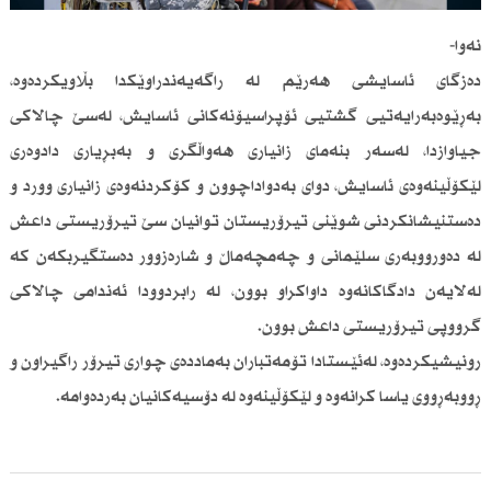
نەوا-
دەزگای ئاسایشی هەرێم لە راگەیەندراوێكدا بڵاویكردەوە،
بەڕێوەبەرایەتیی گشتیی ئۆپراسیۆنەكانی ئاسایش، لەسێ چالاكی
جیاوازدا، لەسەر بنەمای زانیاری هەواڵگری و بەبڕیاری دادوەری
لێكۆڵینەوەی ئاسایش، دوای بەدواداچوون و كۆكردنەوەی زانیاری وورد و
دەستنیشانكردنی شوێنی تیرۆریستان توانیان سێ تیرۆریستی داعش
لە دەورووبەری سلێمانی و چەمچەماڵ و شارەزوور دەستگیربكەن كە
لەلایەن دادگاكانەوە داواكراو بوون، لە رابردوودا ئەندامی چالاكی
گرووپی تیرۆریستی داعش بوون.
رونیشیكردەوە، لەئێستادا تۆمەتباران بەماددەی چواری تیرۆر راگیراون و
ڕووبەڕووی یاسا كرانەوە و لێكۆڵینەوە لە دۆسیەكانیان بەردەوامە.