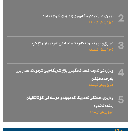
2
ئێران رەتیكردەوە گەرووی هورمزی كردبێتەوە
4 رۆژ پێش ئێستا
3
عیراق و توركیا رێككەوتننامەیەكی نەوتییان واژۆكرد
5 رۆژ پێش ئێستا
4
وەزارەتی نەوت: ناسەقامگیری بازاڕ كاریگەریی كردوەتە سەر بڕی
بەرهەمهێنان
4 رۆژ پێش ئێستا
5
وەزیری جەنگی ئەمریكا كەمبونەی موشەكی كۆگاكانیان
رەتدەكاتەوە
1 رۆژ پێش ئێستا