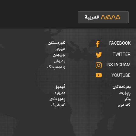
FACEBOOK
کوردستان
عێراق
TWITTER
جیهان
وەرزش
INSTAGRAM
هەمەڕەنگ
YOUTUBE
بەرنامەکان
ڤیدیۆ
ڕاپۆرت
دەربارە
وتار
پەیوەندی
گەلەری
ئەرشیڤ