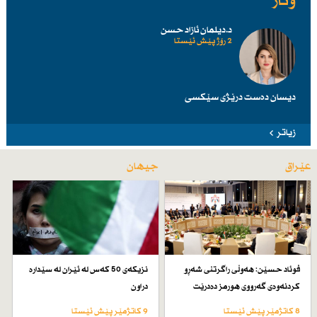
وتار
د.دیلمان ئازاد حسن
2 رۆژ پێش ئێستا
دیسان دەست درێژی سێكسی
زیاتر
عێراق
جیهان
فوئاد حسێن: هەوڵی راگرتنی شەڕو
نزیكەی 50 كەس لە ئێران لە سێدارە
كردنەوەی گەرووی هورمز دەدرێت
دراون
8 کاتژمێر پێش ئێستا
9 کاتژمێر پێش ئێستا