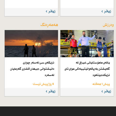
زیاتر
زیاتر
وەرزش
هەمەڕەنگ
یانەی مامۆستایانی عیراق لە
نزیكەی سێ لەسەر چواری
گەیشتن بە پاڵەوانێتییەكی موای تای
دانیشتوانی جیهان فشاری گەرمایان
نزیكدەبێتەوە
لەسەرە
پێش 1 هەفتە
5 رۆژ پێش ئێستا
زیاتر
زیاتر