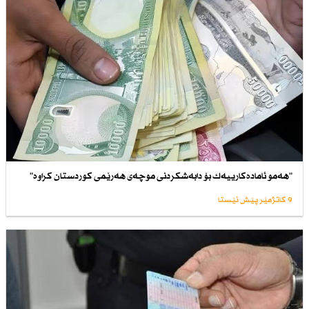
"هەمو ئامادەكارییەك بۆ دابەشكردنی موچەی هەرێمی كوردستان كراوە"
9 کاتژمێر پێش ئێستا