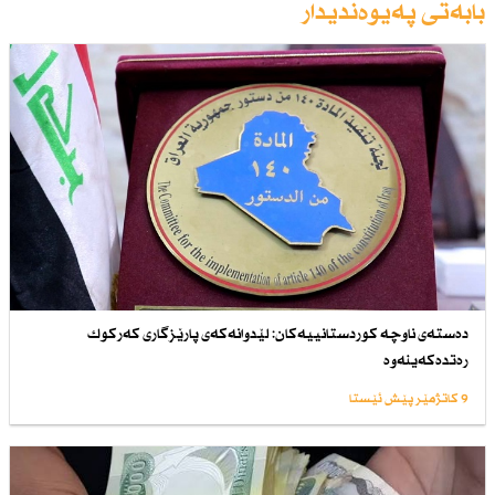
بابەتی پەیوەندیدار
دەستەی ناوچە كوردستانییەكان: لێدوانەكەی پارێزگاری كەركوك
رەتدەكەینەوە
9 کاتژمێر پێش ئێستا