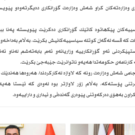
اری وەزارەتەكان كراو شەش وەزارەت گۆڕانكاری دەیگرتەوەو پێوی
یەكان پێكهاتوە كاتێك گۆڕانكاری دەكرێت پێویستە پەنا ببر
دەكات كە قسە لەگەڵ كوتلە سیاسییەكانیش بكرێت، بەڵام بەداخەوە
پێكردنی ئەو گۆڕانكارییە وزاریانەو ئەم بابەتەشم لەناو ئە
لە كارنامەی حكومەتدا هەیەو ناتوانرێت جێبەجێ بكرێت.
می شەش وەزارەت رونە كە لاوازە لەكاركردندا، هەروەها هەندێك 
نی پۆستەكە، بەڵام زۆر لاوازتر بوە لەوەی كە ئێستا هەیە
راون بەهۆی دەركەوتنی پێوەری گەندەڵی و ئیداری و داراییەوە.