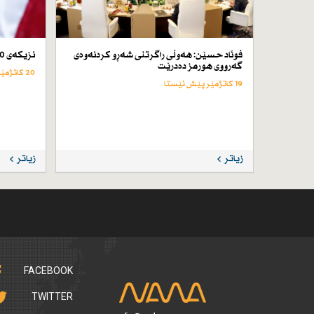
فوئاد حسێن: هەوڵی راگرتنی شەڕو كردنەوەی
نزیكەی 50 كەس لە ئێران لە سێدارە دراون
گەرووی هورمز دەدرێت
20 کاتژمێر پێش ئێستا
19 کاتژمێر پێش ئێستا
زیاتر
زیاتر
FACEBOOK
TWITTER