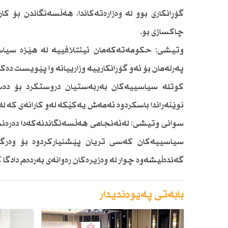
گۆڕانكاری بوو لە وەزارەتەكاندا، هەڵسەنگاندن بۆ ك
چاكسازی بو.
وتیشی: حكومەتەكەمان ئیئتلافییە لە هێزە سیاسی
پەرلەمان بۆ ئەو گۆڕانكارییە وزارییانە وا پێویست 
كوتلە سیاسییەكان بەربەستیان دروستكرد بۆ دەست
نوێنەراندا باسكردوە ئەمەش یەكێكە لەو كارانەی كە 
سوانی وتیشی: لەئەنجامی هەڵسەنگاندنەكەدا دەرەنجا
سیاسییەكان كەسی تریان پێشنیاركردوە بۆ وەرگرت
گەندەڵیشەوە چوار لە وەزیرەكان رەوانەی بەردەم دادگا ك
بابەتی پەیوەندیدار