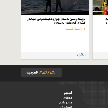
ە
نزیكەی سێ لەسەر چواری دانیشتوانی جیهان
ە
فشاری گەرمایان لەسەرە
6 رۆژ پێش ئێستا
زیاتر
ڤیدیۆ
دەربارە
پەیوەندی
ئەرشیڤ