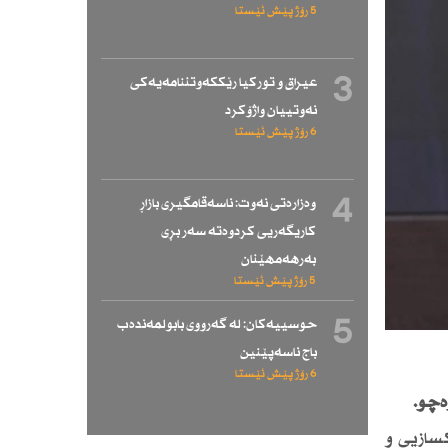
5 رۆژ پێش ئێستا
3
عیراق و توركیا رێككەوتننامەیەكی
نەوتییان واژۆكرد
6 رۆژ پێش ئێستا
4
وەزارەتی نەوت: ناسەقامگیری بازاڕ
كاریگەریی كردوەتە سەر بڕی
بەرهەمهێنان
5 رۆژ پێش ئێستا
5
حوسییەكان: لە گەرووی بابولمەندەب
باج ناسەپێنین
6 رۆژ پێش ئێستا
ەچو.
كسازیی و