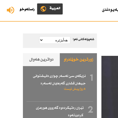
العربية
ەیوەندی
ڕاستەوخۆ
شەپۆلەکانی نەوا
زۆرترین خوێندراو
دواترین هەواڵ
1
نزیكەی سێ لەسەر چواری دانیشتوانی
جیهان فشاری گەرمایان لەسەرە
6 رۆژ پێش ئێستا
2
ئێران رەتیكردەوە گەرووی هورمزی
كردبێتەوە