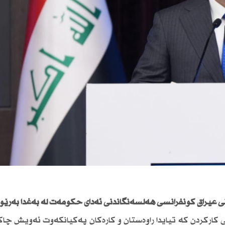
عیراق كۆنفرانسی هەڵسەنگاندنی ئەدای حكومەت لە بەغدا بەڕێو
ی كاركردن كە تیایدا راوەستان و كارەكان پەكیانكەوت ئەویش چا