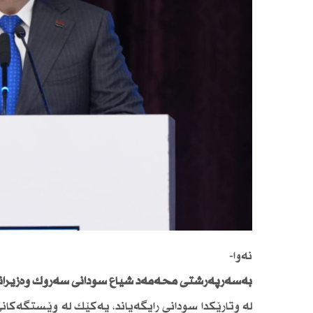
نەوا-
بەسەرپەرشتی محەمەد شیاع سودانی سەرۆك وەزیرانی 
لە وتارێكدا سودانی رایگەیاند، یەكێك لە وێستگەكان