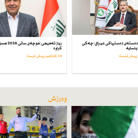
ەستەی دەستپاكی عیراق: چەكی
ریاز تەمیمی: موچەی
یاسایە
كراوە
24 کاتژمێر پێش ئێستا
وەرزش