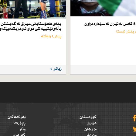
یانەی مامۆستایانی عیراق لە گەیشتن ب
پاڵەوانێتییەكی موای تای نزیكدەبێتەو
پێش 1 هەفتە
زیاتر
کوردستان
بەرنامەکان
عێراق
ڕاپۆرت
جیهان
وتار
وەرزش
گەلەری