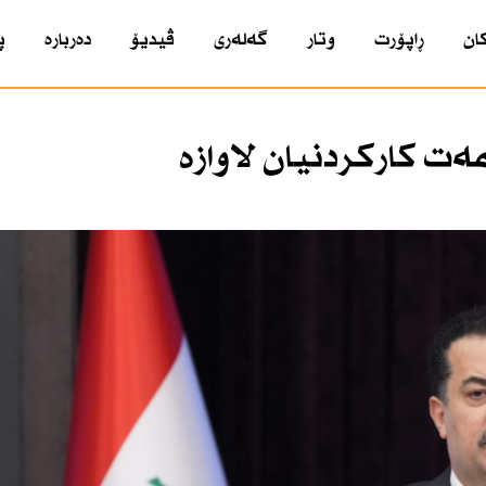
ان
ڕاپۆرت
وتار
گەلەری
ڤیدیۆ
دەربارە
پ
 كاركردنیان لاوازە