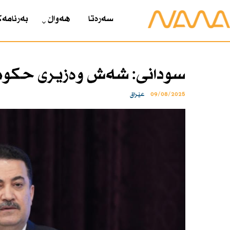
سەرەتا
هەواڵ
بەرنامەک
سودانی: شەش وەزیری حكومەت
09/08/2025
عێراق