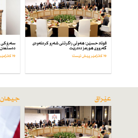
فوئاد حسێن: هەوڵی راگرتنی شەڕو كردنەوەی
سەرۆكی د
گەرووی هورمز دەدرێت
دەستمان 
19 کاتژمێر پێش ئێستا
19 کاتژمێر پێش ئێستا
عێراق
جیهان