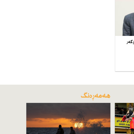
 ساڵی 2026 مسۆگەر
هەمەڕەنگ