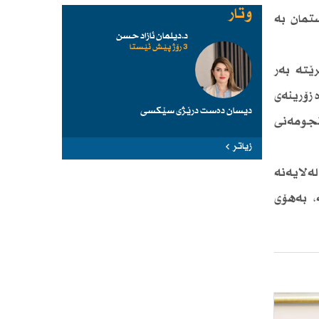
وتار
ستمان بە
د.دیلمان ئازاد حسن
3 رۆژ پێش ئێستا
ێتە بەر
 زۆرینەی
دیسان دەست درێژی سێكسی
نجومەنی
زیاتر
لەلایەنە
، بەهۆی