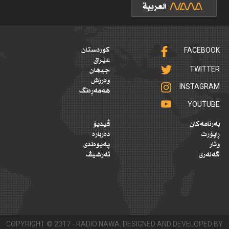
FACEBOOK
کوردستان
عێراق
TWITTER
جیهان
وەرزش
INSTAGRAM
هەمەڕەنگ
YOUTUBE
بەرنامەکان
ڤیدیۆ
ڕاپۆرت
دەربارە
وتار
پەیوەندی
گەلەری
ئەرشیڤ
COPYRIGHT © 2017 - RADIO NAWA. DESIGNED AND DEVELOPED BY