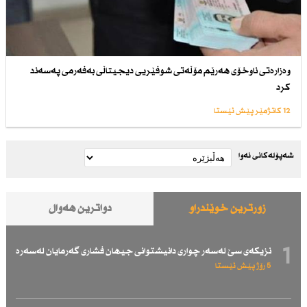
وەزارەتی ناوخۆی هەرێم مۆڵەتی شوفێریی دیجیتاڵی بەفەرمی پەسەند
كرد
12 کاتژمێر پێش ئێستا
شەپۆلەکانی نەوا
زۆرترین خوێندراو
دواترین هەواڵ
1
نزیكەی سێ لەسەر چواری دانیشتوانی جیهان فشاری گەرمایان لەسەرە
5 رۆژ پێش ئێستا