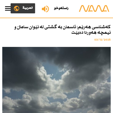
العربية
ڕاستەوخۆ
كەشناسی هەرێم: ئاسمان بە گشتی لە نێوان ساماڵ و
نیمچە هەوردا دەبێت
03/12/2025