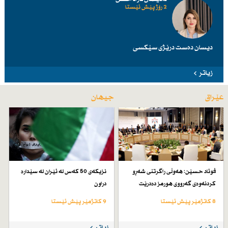
2 رۆژ پێش ئێستا
دیسان دەست درێژی سێكسی
زیاتر
عێراق
جیهان
فوئاد حسێن: هەوڵی راگرتنی شەڕو
نزیكەی 50 كەس لە ئێران لە سێدارە
كردنەوەی گەرووی هورمز دەدرێت
دراون
8 کاتژمێر پێش ئێستا
9 کاتژمێر پێش ئێستا