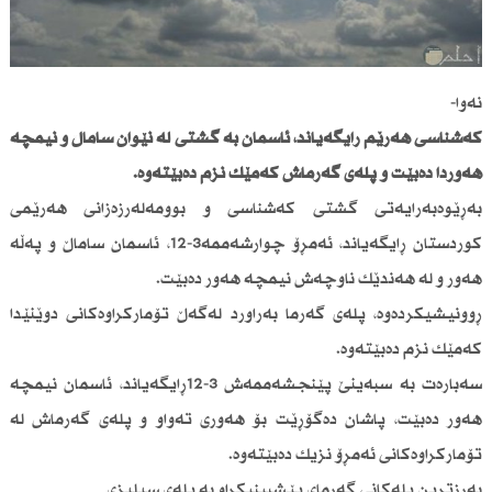
نەوا-
كەشناسی هەرێم ڕایگەیاند، ئاسمان بە گشتی لە نێوان ساماڵ و نیمچە
هەوردا دەبێت و پلەی گەرماش كەمێك نزم دەبێتەوە.
بەڕێوەبەرایەتی گشتی كەشناسی و بوومەلەرزەزانی هەرێمی
كوردستان ڕایگەیاند، ئەمڕۆ چوارشەممە3-12، ئاسمان ساماڵ و پەڵە
هەور و لە هەندێك ناوچەش نیمچە هەور دەبێت.
ڕوونیشیكردەوە، پلەی گەرما بەراورد لەگەڵ تۆماركراوەكانی دوێنێدا
كەمێك نزم دەبێتەوە.
سەبارەت بە سبەینێ پێنجشەممەش 3-12ڕایگەیاند، ئاسمان نیمچە
هەور دەبێت، پاشان دەگۆڕێت بۆ هەوری تەواو و پلەی گەرماش لە
تۆماركراوەكانی ئەمڕۆ نزیك دەبێتەوە.
بەرزترین پلەكانی گەرمای پێشبینیكراو بە پلەی سیلیزی