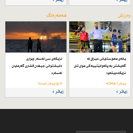
زیاتر
زیاتر
وەرزش
هەمەڕەنگ
یانەی مامۆستایانی عیراق لە
نزیكەی سێ لەسەر چواری
گەیشتن بە پاڵەوانێتییەكی موای تای
دانیشتوانی جیهان فشاری گەرمایان
نزیكدەبێتەوە
لەسەرە
پێش 1 هەفتە
5 رۆژ پێش ئێستا
زیاتر
زیاتر