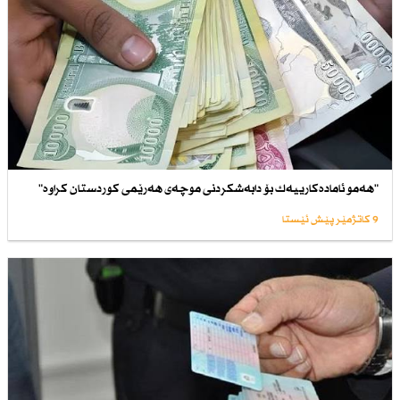
"هەمو ئامادەكارییەك بۆ دابەشكردنی موچەی هەرێمی كوردستان كراوە"
9 کاتژمێر پێش ئێستا