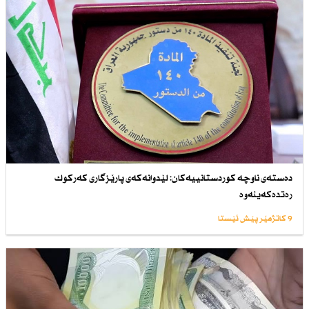
دەستەی ناوچە كوردستانییەكان: لێدوانەكەی پارێزگاری كەركوك
رەتدەكەینەوە
9 کاتژمێر پێش ئێستا