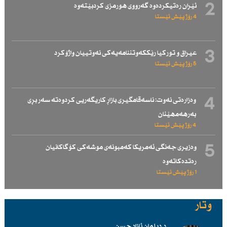
2
ئێران رەتیكردەوە گەرووی هورمزی كردبێتەوە
4 رۆژ پێش ئێستا
3
عیراق و توركیا رێككەوتننامەیەكی نەوتییان واژۆكرد
5 رۆژ پێش ئێستا
4
وەزارەتی نەوت: ناسەقامگیری بازاڕ كاریگەریی كردوەتە سەر بڕی
بەرهەمهێنان
4 رۆژ پێش ئێستا
5
وەزیری جەنگی ئەمریكا كەمبونەی موشەكی كۆگاكانیان
رەتدەكاتەوە
1 رۆژ پێش ئێستا
وتار
د.دیلمان ئازاد حسن