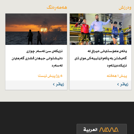
وەرزش
هەمەڕەنگ
یانەی مامۆستایانی عیراق لە
نزیكەی سێ لەسەر چواری
گەیشتن بە پاڵەوانێتییەكی موای تای
دانیشتوانی جیهان فشاری گەرمایان
نزیكدەبێتەوە
لەسەرە
پێش 1 هەفتە
6 رۆژ پێش ئێستا
زیاتر
زیاتر