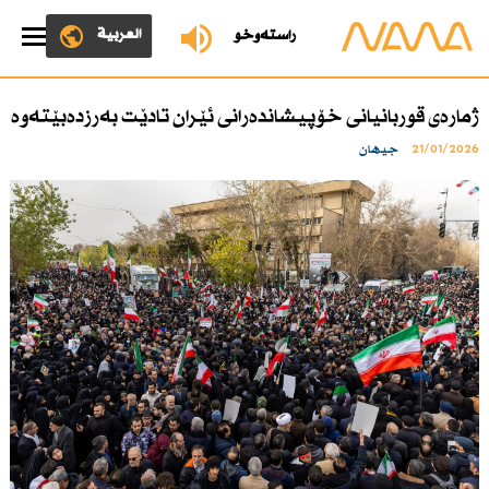
العربية
ڕاستەوخۆ
ژمارەی قوربانیانی خۆپیشاندەرانی ئێران تادێت بەرزدەبێتەوە
21/01/2026
جیهان