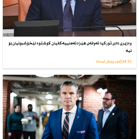
وەزیری دادی توركیا: ئەوانەی هێزە ئەمنییەكانیان كوشتوە لێخۆشبونیان بۆ
نیە
22 کاتژمێر پێش ئێستا