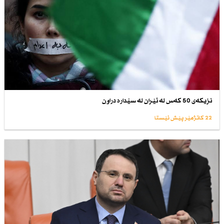
نزیكەی 50 كەس لە ئێران لە سێدارە دراون
22 کاتژمێر پێش ئێستا