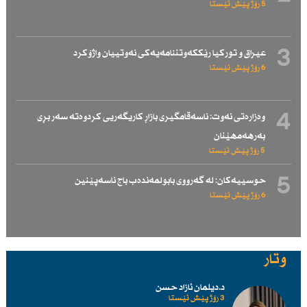
5 رۆژ پێش ئێستا
3
عیراق و توركیا رێككەوتننامەیەكی نەوتییان واژۆكرد
6 رۆژ پێش ئێستا
4
وەزارەتی نەوت: ناسەقامگیری بازاڕ كاریگەریی كردوەتە سەر بڕی
بەرهەمهێنان
5 رۆژ پێش ئێستا
5
حوسییەكان: لە گەرووی بابولمەندەب باج ناسەپێنین
6 رۆژ پێش ئێستا
وتار
د.دیلمان ئازاد حسن
3 رۆژ پێش ئێستا