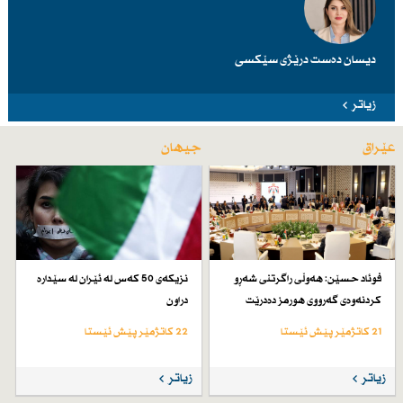
دیسان دەست درێژی سێكسی
زیاتر
عێراق
جیهان
فوئاد حسێن: هەوڵی راگرتنی شەڕو
نزیكەی 50 كەس لە ئێران لە سێدارە
كردنەوەی گەرووی هورمز دەدرێت
دراون
21 کاتژمێر پێش ئێستا
22 کاتژمێر پێش ئێستا
زیاتر
زیاتر