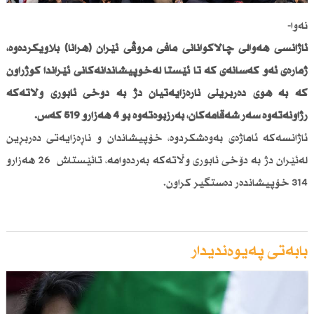
نەوا-
ئاژانسی هەواڵی چالاكوانانی مافی مرۆڤی ئێران (هرانا) بڵاویكردەوە،
ژمارەی ئەو كەسانەی كە تا ئێستا لەخۆپیشاندانەكانی ئێراندا كوژراون
كە بە هۆی دەربڕینی ناڕەزایەتیان دژ بە دۆخی ئابوری وڵاتەكە
رژاونەتەوە سەر شەقامەكان، بەرزبوەتەوە بۆ 4 هەزارو 519 كەس.
ئاژانسەكە ئاماژەی بەوەشكردوە، خۆپیشاندان و ناڕەزایەتی دەربڕین
لەئێران دژ بە دۆخی ئابوری وڵاتەكە بەردەوامە، تائێستاش 26 هەزارو
314 خۆپیشاندەر دەستگیر كراون.
بابەتی پەیوەندیدار