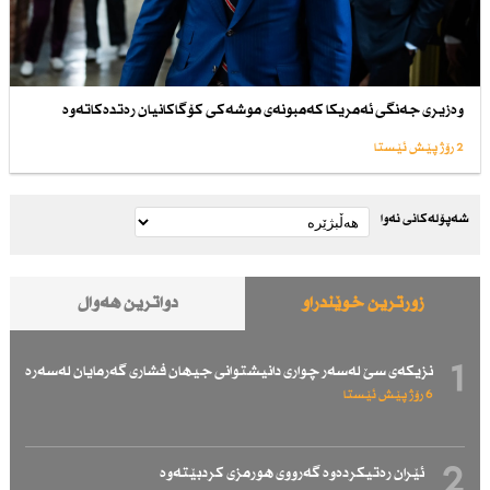
وەزیری جەنگی ئەمریكا كەمبونەی موشەكی كۆگاكانیان رەتدەكاتەوە
2 رۆژ پێش ئێستا
شەپۆلەکانی نەوا
زۆرترین خوێندراو
دواترین هەواڵ
1
نزیكەی سێ لەسەر چواری دانیشتوانی جیهان فشاری گەرمایان لەسەرە
6 رۆژ پێش ئێستا
2
ئێران رەتیكردەوە گەرووی هورمزی كردبێتەوە