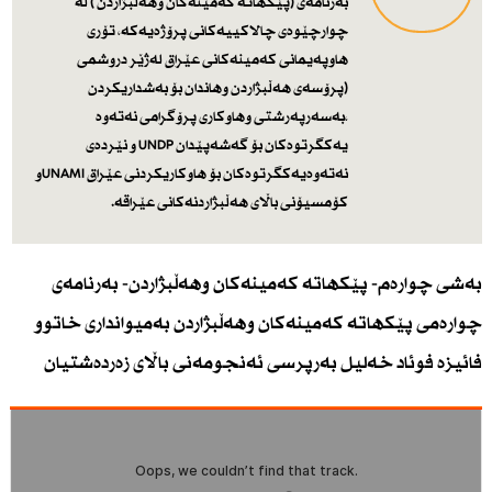
بەرنامەی (پێكهاتە كەمینەكان وهەڵبژاردن ) لە
چوارچێوەی چالاكییەكانی پرۆژەیەكە، تۆری
هاوپەیمانی كەمینەكانی عێراق لەژێر دروشمی
(پرۆسەی هەڵبژاردن وهاندان بۆ بەشداریكردن
،بەسەرپەرشتی وهاوكاری پرۆگرامی نەتەوە
یەكگرتوەكان بۆ گەشەپێدان UNDP و نێردەی
نەتەوەیەكگرتوەكان بۆ هاوكاریكردنی عێراق UNAMIو
كۆمسیۆنی باڵای هەڵبژاردنەكانی عێراقە.
بەشی چوارەم- پێكهاتە كەمینەكان وهەڵبژاردن- بەرنامەی
چوارەمی پێكهاتە كەمینەكان وهەڵبژاردن بەمیوانداری خاتوو
فائیزە فوئاد خەلیل بەرپرسی ئەنجومەنی باڵای زەردەشتیان