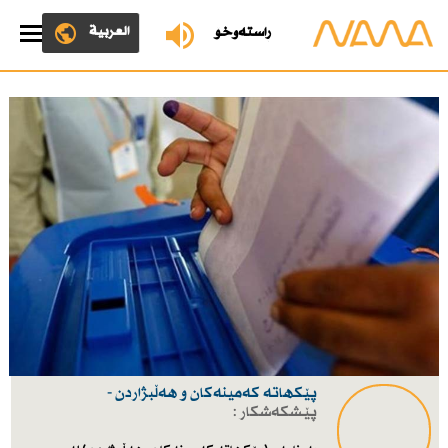
العربية
ڕاستەوخۆ
پێكهاتە كەمینەكان و هەڵبژاردن -
پێشکەشکار :