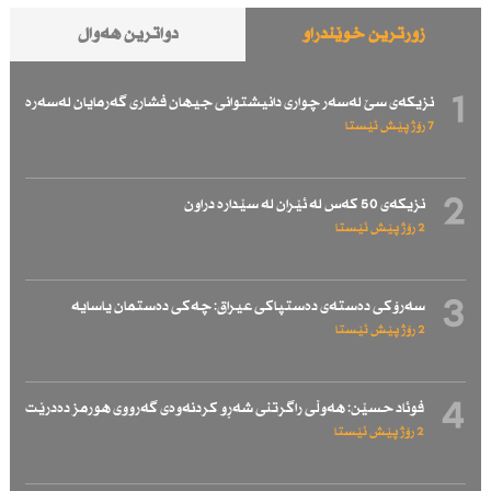
زۆرترین خوێندراو
دواترین هەواڵ
1
نزیكەی سێ لەسەر چواری دانیشتوانی جیهان فشاری گەرمایان لەسەرە
7 رۆژ پێش ئێستا
2
نزیكەی 50 كەس لە ئێران لە سێدارە دراون
2 رۆژ پێش ئێستا
3
سەرۆكی دەستەی دەستپاكی عیراق: چەكی دەستمان یاسایە
2 رۆژ پێش ئێستا
4
فوئاد حسێن: هەوڵی راگرتنی شەڕو كردنەوەی گەرووی هورمز دەدرێت
2 رۆژ پێش ئێستا