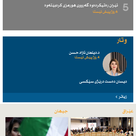
5
ئێران رەتیكردەوە گەرووی هورمزی كردبێتەوە
6 رۆژ پێش ئێستا
وتار
د.دیلمان ئازاد حسن
4 رۆژ پێش ئێستا
دیسان دەست درێژی سێكسی
زیاتر
عێراق
جیهان