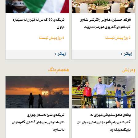
فوئاد حسێن: هەوڵی راگرتنی شەڕو
نزیكەی 50 كەس لە ئێران لە سێدارە
كردنەوەی گەرووی هورمز دەدرێت
دراون
2 رۆژ پێش ئێستا
2 رۆژ پێش ئێستا
زیاتر
زیاتر
وەرزش
هەمەڕەنگ
یانەی مامۆستایانی عیراق لە
نزیكەی سێ لەسەر چواری
گەیشتن بە پاڵەوانێتییەكی موای تای
دانیشتوانی جیهان فشاری گەرمایان
نزیكدەبێتەوە
لەسەرە