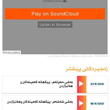
RadioNawa
·
بەشی چوارەم- پێكهاتە كەمینەكان وهەڵبژاردن
زنجیرەکانی پێشتر
بەشی حەوتەم – پێكهاتە كەمینەكان و
21/9/2021
هەڵبژاردن
بەشی شەشەم - پێكهاتە كەمینەكان وهەڵبژاردن
18/9/2021