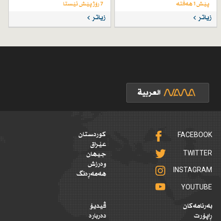
پێش 1 هەفتە
7 رۆژ پێش ئێستا
زیاتر
زیاتر
FACEBOOK
کوردستان
عێراق
TWITTER
جیهان
وەرزش
INSTAGRAM
هەمەڕەنگ
YOUTUBE
بەرنامەکان
ڤیدیۆ
ڕاپۆرت
دەربارە