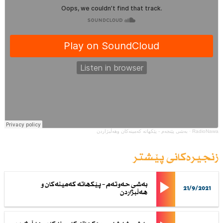
RadioNawa
·
بەشی پێنجەم - پێكهاتە كەمینەكان وهەڵبژاردن
زنجیرەکانی پێشتر
بەشی حەوتەم – پێكهاتە كەمینەكان و
21/9/2021
هەڵبژاردن