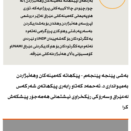
بەرنامەی (پێكهاتە كەمینەكان وهەڵبژاردن ) لە
چوارچێوەی چالاكییەكانی پرۆژەیەكە، تۆری
هاوپەیمانی كەمینەكانی عێراق لەژێر دروشمی
(پرۆسەی هەڵبژاردن وهاندان بۆ بەشداریكردن
،بەسەرپەرشتی وهاوكاری پرۆگرامی نەتەوە
یەكگرتوەكان بۆ گەشەپێدان UNDP و نێردەی
نەتەوەیەكگرتوەكان بۆ هاوكاریكردنی عێراق UNAMIو
كۆمسیۆنی باڵای هەڵبژاردنەكانی عێراقە.
بەشی پێنجە پێنجەم - پێكهاتە كەمینەكان وهەڵبژاردن
بەمیوانداری د. ئەحمەد كەتاو ڕابەری پێكهاتەی شەركەس
لەعێراق وسەرۆكی رێكخراوی نیشتمانی هەمەجۆر پێشكەش
كرا