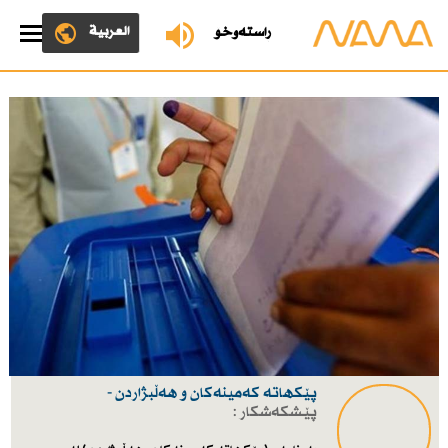
العربية
ڕاستەوخۆ
پێكهاتە كەمینەكان و هەڵبژاردن -
پێشکەشکار :