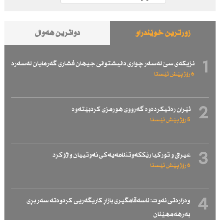
زۆرترین خوێندراو
دواترین هەواڵ
1
نزیكەی سێ لەسەر چواری دانیشتوانی جیهان فشاری گەرمایان لەسەرە
6 رۆژ پێش ئێستا
2
ئێران رەتیكردەوە گەرووی هورمزی كردبێتەوە
5 رۆژ پێش ئێستا
3
عیراق و توركیا رێككەوتننامەیەكی نەوتییان واژۆكرد
6 رۆژ پێش ئێستا
4
وەزارەتی نەوت: ناسەقامگیری بازاڕ كاریگەریی كردوەتە سەر بڕی
بەرهەمهێنان