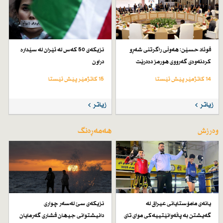
فوئاد حسێن: هەوڵی راگرتنی شەڕو
نزیكەی 50 كەس لە ئێران لە سێدارە
كردنەوەی گەرووی هورمز دەدرێت
دراون
14 کاتژمێر پێش ئێستا
15 کاتژمێر پێش ئێستا
زیاتر
زیاتر
وەرزش
هەمەڕەنگ
یانەی مامۆستایانی عیراق لە
نزیكەی سێ لەسەر چواری
گەیشتن بە پاڵەوانێتییەكی موای تای
دانیشتوانی جیهان فشاری گەرمایان