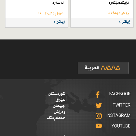
نزیكدەبێتەوە
لەسەرە
پێش 1 هەفتە
6 رۆژ پێش ئێستا
زیاتر
زیاتر
FACEBOOK
کوردستان
عێراق
TWITTER
جیهان
وەرزش
INSTAGRAM
هەمەڕەنگ
YOUTUBE