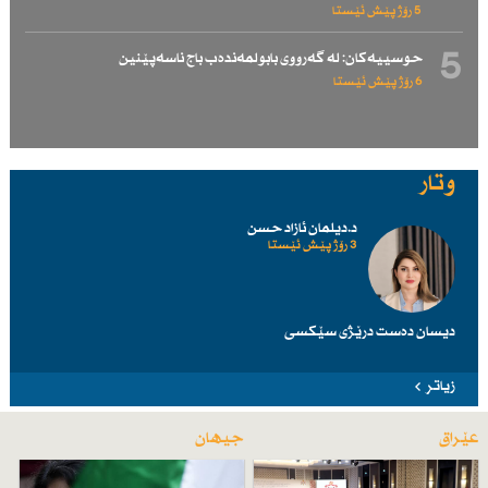
5 رۆژ پێش ئێستا
5
حوسییەكان: لە گەرووی بابولمەندەب باج ناسەپێنین
6 رۆژ پێش ئێستا
وتار
د.دیلمان ئازاد حسن
3 رۆژ پێش ئێستا
دیسان دەست درێژی سێكسی
زیاتر
عێراق
جیهان