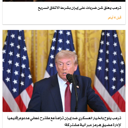
ترمب يعلق شن ضربات على إيران بشرط الاتفاق السريع
قبل 4 أيام
ترمب يلوح بالخيار العسكري ضد إيران تزامناً مع مقترح عُماني مدعوم إقليمياً
لإدارة مضيق هرمز عبر آلية مشتركةا