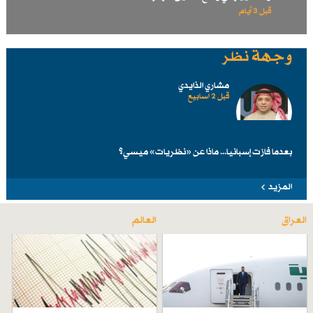
قبل 3 أيام
وجهة نظر
مشاري الذايدي
قبل 2 اسابیع
بعدما فازت إسبانيا... ماذا عن «نظريات» ميسي؟
المزيد
العراق
العالم