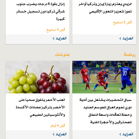
الزيدي يعتزم زيارة إيران وتركيا أواخر
زلزال بقوة 5 درجات يضرب جنوب
تموز لتعزيز التعاون الإقليمي
شرقي تركيا دون تسجيل خسائر
كبيرة
قبل 3 اسابیع
قبل 3 اسابیع
المزيد
المزيد
رياضة
منوعات
سباق التحضيرات يشتعل بين أندية
العنب الأحمر يتفوق صحياً على
دوري نجوم العراق للموسم الجديد
الأخضر بتركيز مضادات الأكسدة
وحملة تعاقدات واسعة النطاق
والأنثوسيانين الطبيعي
للمحترفين والأجهزة الفنية
قبل 4 أيام
قبل 4 أيام
المزيد
المزيد