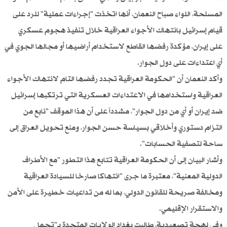
المسلحة، اللواء صباح النعمان، أنها اتخذت "إجراءات عملية" للرد على
قيام إسرائيل بانتهاك الأجواء العراقية خلال تنفيذ هجوم عسكري
على إيران، مؤكدة رفضها القاطع لاستخدام أراضيها أو مجالها الجوي في
أي اعتداءات على دول الجوار.
وأكد النعمان أن "الحكومة العراقية تجدد رفضها التام لانتهاك الأجواء
العراقية واستخدامها في الاعتداءات العسكرية التي ترتكبها إسرائيل
ضد إيران أو أي من دول الجوار"، مشدداً على أن هذا الموقف "نابع من
التزام دستوري وأخلاقي بسياسة حسن الجوار، ومنع تحويل العراق إلى
ساحة لتصفية الحسابات".
وأشار البيان إلى أن الحكومة العراقية تتابع هذا التطور "مع الأطراف
الدولية المعنية"، معتبرة ما جرى "انتهاكا صارخا للسيادة العراقية
ومخالفة صريحة للقانون الدولي، بما له من تداعيات خطيرة على الأمن
والاستقرار الإقليمي.
وفي لهجة تصعيدية، طالبت بغداد الولايات المتحدة بـ"تحمل