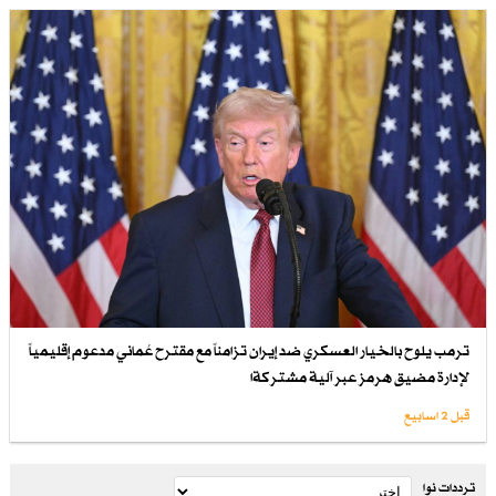
ترمب يلوح بالخيار العسكري ضد إيران تزامناً مع مقترح عُماني مدعوم إقليمياً
لإدارة مضيق هرمز عبر آلية مشتركةا
قبل 2 اسابیع
ترددات نوا