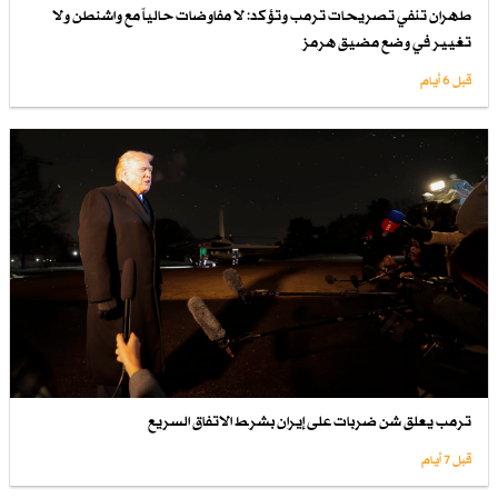
طهران تنفي تصريحات ترمب وتؤكد: لا مفاوضات حالياً مع واشنطن ولا
تغيير في وضع مضيق هرمز
قبل 6 أيام
ترمب يعلق شن ضربات على إيران بشرط الاتفاق السريع
قبل 7 أيام