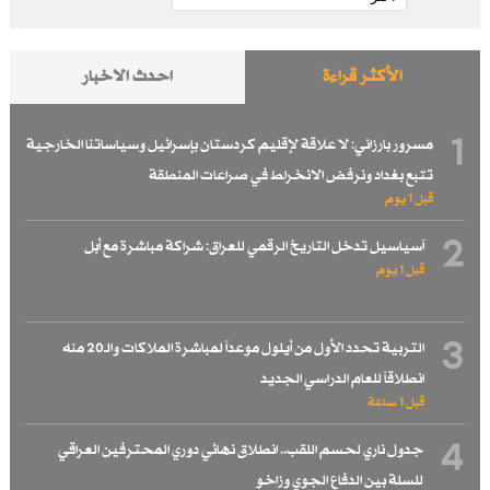
الأكثر قراءة
احدث الاخبار
1
مسرور بارزاني: لا علاقة لإقليم كردستان بإسرائيل وسياساتنا الخارجية
تتبع بغداد ونرفض الانخراط في صراعات المنطقة
قبل 1 یوم
2
آسياسيل تدخل التاريخ الرقمي للعراق: شراكة مباشرة مع أبل
قبل 1 یوم
3
التربية تحدد الأول من أيلول موعداً لمباشرة الملاكات والـ20 منه
انطلاقاً للعام الدراسي الجديد
قبل 1 ساعة
4
جدول ناري لحسم اللقب.. انطلاق نهائي دوري المحترفين العراقي
للسلة بين الدفاع الجوي وزاخو