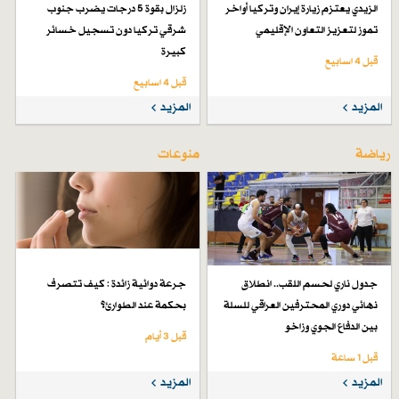
الزيدي يعتزم زيارة إيران وتركيا أواخر
زلزال بقوة 5 درجات يضرب جنوب
تموز لتعزيز التعاون الإقليمي
شرقي تركيا دون تسجيل خسائر
كبيرة
قبل 4 اسابیع
قبل 4 اسابیع
المزيد
المزيد
رياضة
منوعات
جدول ناري لحسم اللقب.. انطلاق
جرعة دوائية زائدة : كيف تتصرف
نهائي دوري المحترفين العراقي للسلة
بحكمة عند الطوارئ؟
بين الدفاع الجوي وزاخو
قبل 3 أيام
قبل 1 ساعة
المزيد
المزيد