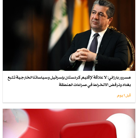
مسرور بارزاني: لا علاقة لإقليم كردستان بإسرائيل وسياساتنا الخارجية تتبع
بغداد ونرفض الانخراط في صراعات المنطقة
قبل 1 یوم